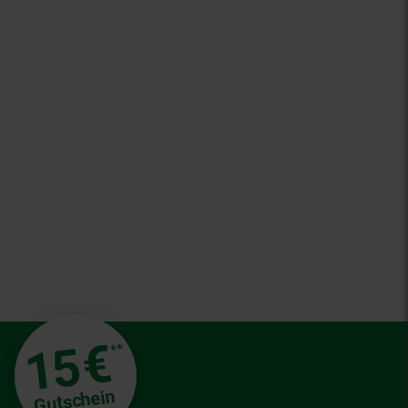
€
15
**
Gutschein