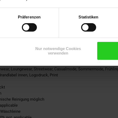
 100% not_applicable
100% not_applicable
cke: 100% not_applicable
Präferenzen
Statistiken
ite: 100% not_applicable
-schicht: 100% not_applicable
-teil: 100% not_applicable
eil: 100% not_applicable
ite: 100% not_applicable
Nur notwendige Cookies
not_applicable
verwenden
% not_applicable
mewear, Loungewear, Streetwear, Casualmode, Sommermode, Frühli
Brandlabel innen, Logodruck, Print
ckt
n
emische Reinigung möglich
applicable
r Wäschleine
00% not_applicable