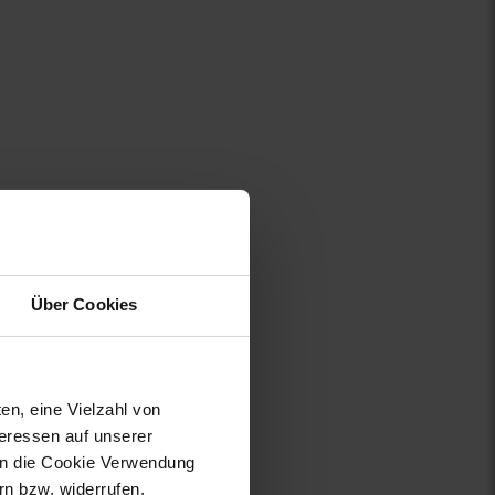
Über Cookies
en, eine Vielzahl von
teressen auf unserer
 in die Cookie Verwendung
n bzw. widerrufen.