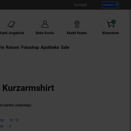
Kontakt
0
Artikel
Markt-Angebote
Mein Konto
Markt finden
Warenkorb
ie
Externer Link:
Reisen
Externer Link:
Fotoshop
Externer Link:
Apotheke
Sale
 Kurzarmshirt
(Produkt aktuell au
st bereits unterwegs
te:
16
te:
0