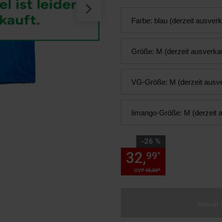
Farbe:
blau (derzeit ausverk
Größe:
M (derzeit ausverkau
VG-Größe:
M (derzeit ausve
limango-Größe:
M (derzeit 
Sie Sparen 26 Prozent,
-26 %
32,
Sie Spare
99
*
*
UVP
45,
00
UVP : 45,
00
€
Aktuell 