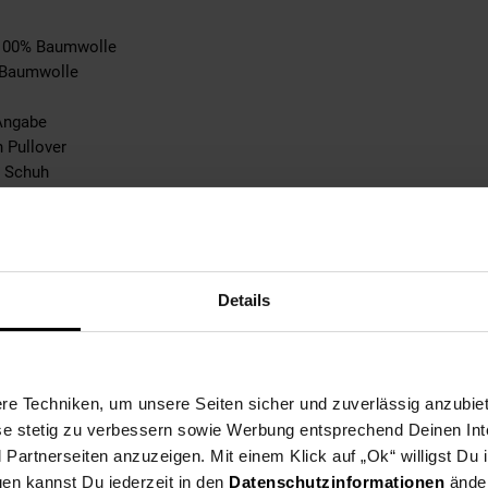
: 100% Baumwolle
: Baumwolle
Angabe
n Pullover
n Schuh
abe
tebene: keine Angabe
e Angabe
 bei max. 150°C
Details
ble
n
pplicable
0% not_applicable
e Techniken, um unsere Seiten sicher und zuverlässig anzubiet
ese stetig zu verbessern sowie Werbung entsprechend Deinen In
ke: 100% not_applicable
artnerseiten anzuzeigen. Mit einem Klick auf „Ok“ willigst Du
% not_applicable
gen kannst Du jederzeit in den
Datenschutzinformationen
änder