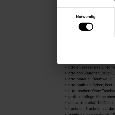
material-futter-innenjacke:
material-kunstfellkragen: 
Einwilligungsauswahl
material-oberstoff-innenja
Notwendig
material-oberstoff-innense
material-oberstoff-mittlere
material-oberstoff-mittlerer
material-oberstoff-oberer-t
material-oberstoff-rueckse
material-verzierung: 100% 
material_futter: kein Schuh
oberstoff_unterer_teil: 100
otto-anlaesse: Basic, Ho
otto-applikationen: Druck, 
otto-material: Baumwolle
otto-optik: unifarben, bedru
otto-taschen: Ohne Tasche
proftextilpflege: Keine ch
sleeve_material: 100% not_
trocknen: Trocknen auf de
zweites-aussenmaterial: 1