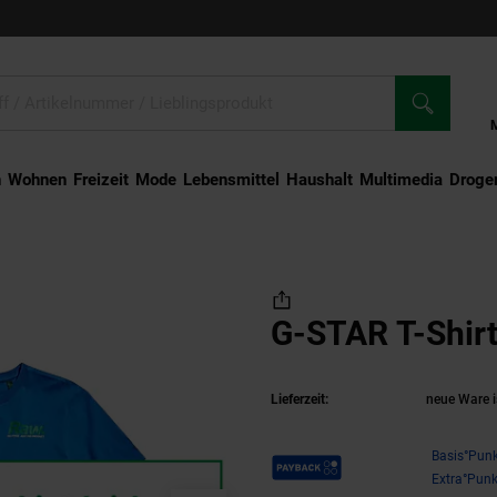
n
Wohnen
Freizeit
Mode
Lebensmittel
Haushalt
Multimedia
Droger
armshirt
G-STAR T-Shirt
Lieferzeit:
neue Ware i
Payback Punkte
Basis°Punk
Extra°Punk