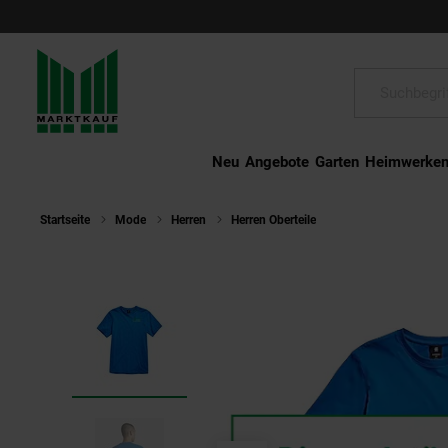
Schließen
Suche:
Neu
Angebote
Garten
Heimwerke
Startseite
Mode
Herren
Herren Oberteile
G-STAR T-Shirt Kurz