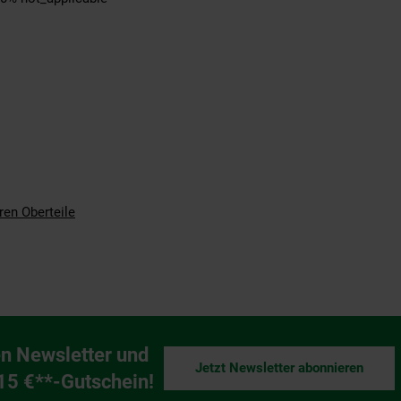
ren Oberteile
n Newsletter und
Jetzt Newsletter abonnieren
ng
 15 €**-Gutschein!