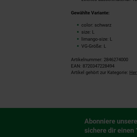
Gewählte Variante:
color: schwarz
size: L
limango-size: L
VG-Größe: L
Artikelnummer: 2846274000
EAN: 8720347228494
Artikel gehört zur Kategorie:
Her
Fußzeile
Abonniere unsere
Newsletter Anmeldu
sichere dir einen