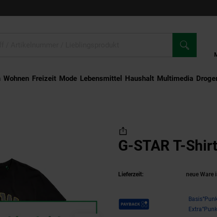
n
Wohnen
Freizeit
Mode
Lebensmittel
Haushalt
Multimedia
Droger
armshirt
G-STAR T-Shirt
Lieferzeit:
neue Ware i
Payback Punkte
Basis°Punk
Extra°Punk