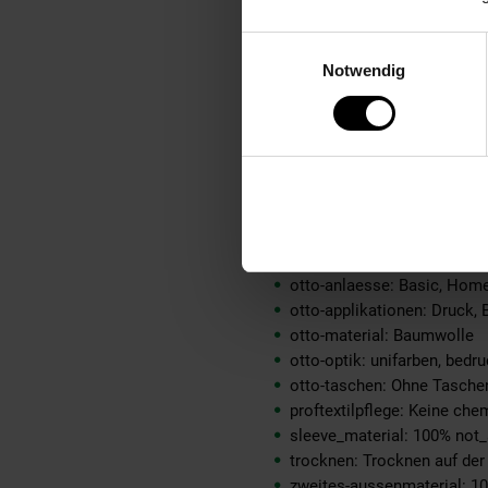
material-futter-innenjacke:
material-kunstfellkragen: 
Einwilligungsauswahl
material-oberstoff-innenja
Notwendig
material-oberstoff-innense
material-oberstoff-mittlere
material-oberstoff-mittlerer
material-oberstoff-oberer-t
material-oberstoff-rueckse
material-verzierung: 100% 
material_futter: kein Schuh
oberstoff_unterer_teil: 100
otto-anlaesse: Basic, Ho
otto-applikationen: Druck, 
otto-material: Baumwolle
otto-optik: unifarben, bedru
otto-taschen: Ohne Tasche
proftextilpflege: Keine ch
sleeve_material: 100% not_
trocknen: Trocknen auf de
zweites-aussenmaterial: 1