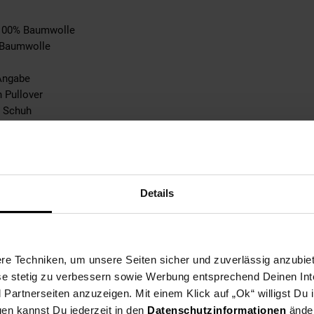
: 100% Baumwolle
: Baumwolle
Angabe
n Pullover
n Schuh
abe
tebene: keine Angabe
e Angabe
 bei max. 150°C
Details
ble
n
pplicable
0% not_applicable
e Techniken, um unsere Seiten sicher und zuverlässig anzubiet
ese stetig zu verbessern sowie Werbung entsprechend Deinen In
ke: 100% not_applicable
artnerseiten anzuzeigen. Mit einem Klick auf „Ok“ willigst Du
% not_applicable
gen kannst Du jederzeit in den
Datenschutzinformationen
änder