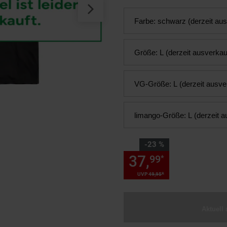
Farbe:
schwarz (derzeit aus
Größe:
L (derzeit ausverkau
VG-Größe:
L (derzeit ausve
limango-Größe:
L (derzeit a
Sie Sparen 23 Prozent,
-23 %
37,
Sie Spare
99
*
*
UVP
49,
95
UVP : 49,
95
€
Aktuell 