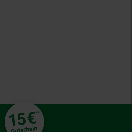
€
15
**
Gutschein