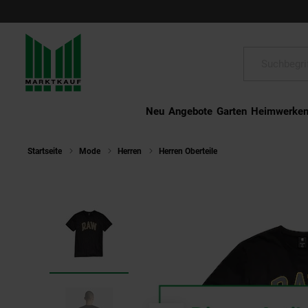
Schließen
Suche:
Neu
Angebote
Garten
Heimwerke
Startseite
Mode
Herren
Herren Oberteile
G-STAR T-Shirt Kurz