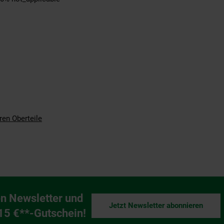
ren Oberteile
n Newsletter und
Jetzt Newsletter abonnieren
ng
 15 €**-Gutschein!