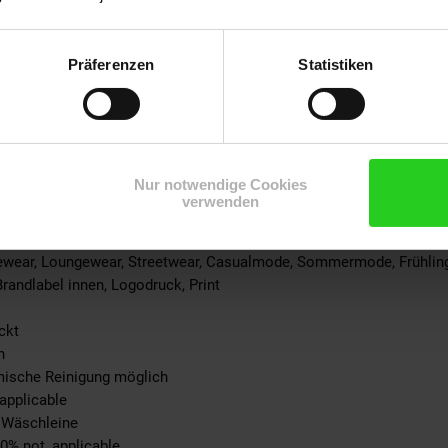
 100% not_applicable
100% not_applicable
cke: 100% not_applicable
Präferenzen
Statistiken
ite: 100% not_applicable
-schicht: 100% not_applicable
-teil: 100% not_applicable
eil: 100% not_applicable
ite: 100% not_applicable
Nur notwendige Cookies
not_applicable
verwenden
% not_applicable
mewear, Loungewear, Streetwear, Casualmode, Sommermode, Frühli
Brandlabel innen, Logodruck, Print
ckt
n
emische Reinigung möglich
applicable
r Wäschleine
00% not_applicable