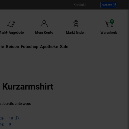
Kontakt
0
Artikel
Markt-Angebote
Mein Konto
Markt finden
Warenkorb
ie
Externer Link:
Reisen
Externer Link:
Fotoshop
Externer Link:
Apotheke
Sale
 Kurzarmshirt
(Produkt aktuell au
st bereits unterwegs
te:
18
te:
0