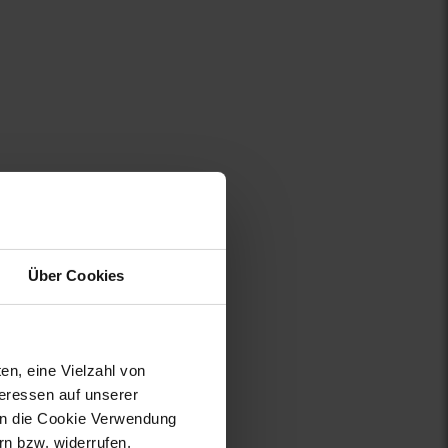
Über Cookies
en, eine Vielzahl von
teressen auf unserer
 in die Cookie Verwendung
n bzw. widerrufen.