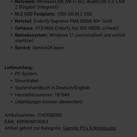
Netzwerk:
WirelessLAN (Wi-Fi 6E), Bluetooth 5.3, LAN
2.5Gigabit (integriert)
M.2 SSD Festplatte:
1000 GB M.2 SSD
Netzteil:
Endorfy Supremo FM6 850W, 80+ Gold
Gehäuse:
ATX-Midi Endorfy Arx 500 ARGB, schwarz
Betriebssystem:
Windows 11 (vorinstalliert und sofort
startklar)
Service:
Service24 basic
Lieferumfang:
PC-System
Stromkabel
Systemhandbuch in Deutsch/English
Herstellernummer: 187644
(Abbildungen können abweichen)
Artikelnummer: 3147058000
EAN: 4099836014363
Artikel gehört zur Kategorie:
Gaming PCs & Notebooks