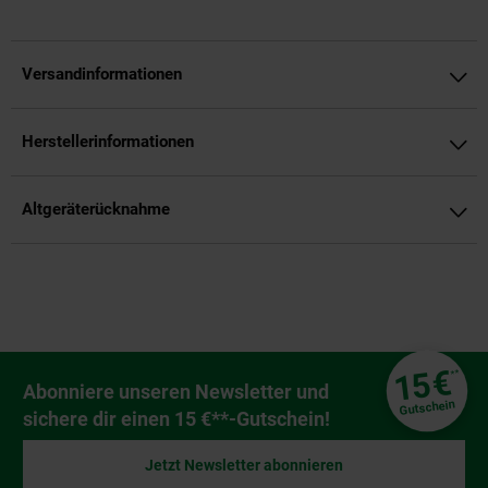
Versandinformationen
Herstellerinformationen
Altgeräterücknahme
Fußzeile
€
15
**
Newsletter Anmeldung
Abonniere unseren Newsletter und
Gutschein
sichere dir einen 15 €**-Gutschein!
Jetzt Newsletter abonnieren