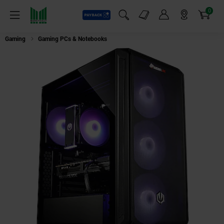
0
Payback
Markt-Angebote
Artikel
Menü
Suchfeld einblenden
Mein Konto
Markt finden
Warenkorb
Gaming
Gaming PCs & Notebooks
Gaming PC Raptor VII AMD Ryzen 7 7