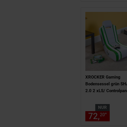
XROCKER Gaming
Bodensessel grün S
2.0 2 xLS/ Controlpan
NUR
72,
nur 7
*
20