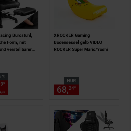
acing Bürostuhl,
XROCKER Gaming
he Form, mit
Bodensessel gelb VIDEO
nd verstellbarer
ROCKER Super Mario/Yoshi
e,
bezug, inklusive
em Lendenkissen,
 35 Prozent,
5 %
Lendenkissen,
NUR
ote, Details am Seitenende
Aktueller Preis: 114,
€ Sternch
*
99
99
eit 120 kg
chen Fußnote, Details am Seitene
68,
nur 68,
€ Ste
*
24
24
9,
00
UVP : 179,
00
€