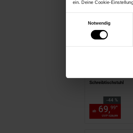
ein. Deine Cookie-Einstellun
Einwilligungsauswahl
Notwendig
Kundenbewertung: 4,4
CLP Gaming Bürostuhl
Höhenverstellbarer
Schreibtischstuhl
Sie Sparen 44 Prozent
-44 %
69,
ab 
*
99
ab
UVP
126,
99
UVP : 126,