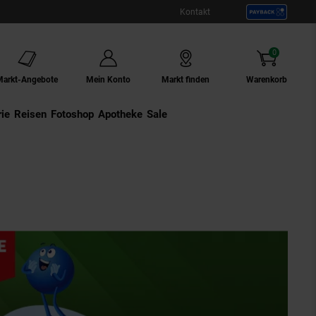
Kontakt
0
Artikel
Markt-Angebote
Mein Konto
Markt finden
Warenkorb
ie
Externer Link:
Reisen
Externer Link:
Fotoshop
Externer Link:
Apotheke
Sale