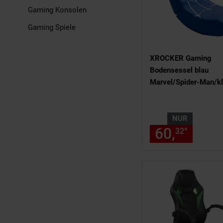
Gaming Konsolen
Gaming Spiele
XROCKER Gaming
Bodensessel blau
Marvel/Spider-Man/k
NUR
60,
nur 6
*
32