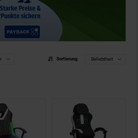
Sortierung
e
Sortierung
Beliebtheit
Sortie