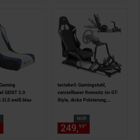
Gaming
tectake® Gamingstuhl,
l GEIST 2.0
verstellbarer Rennsitz im GT-
n 2LS weiß blau
Style, dicke Polsterung,
pflegeleichter
Kunstlederbezug, variabel
R
NUR
montierbare Pedal- und
 am Seitenende
chen Fußnote, Details am Seitene
nur 81,
€ Sternchen Fußnote, De
249,
nur 249,
€ 
*
*
43
99
99
Lenkradplatte