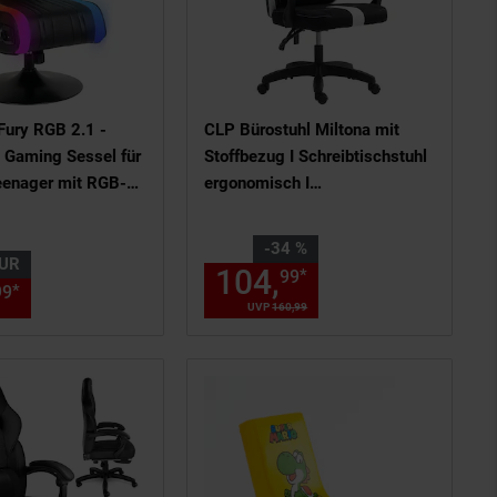
ury RGB 2.1 -
CLP Bürostuhl Miltona mit
 Gaming Sessel für
Stoffbezug I Schreibtischstuhl
eenager mit RGB-
ergonomisch I
g & 2.1
Höhenverstellbarer
em
Gamingstuhl mit Kopfpolster
Sie Sparen 34 Prozent,
-34 %
und Lendenwirbelpolster
UR
,
€ Sternchen Fußnote, Details 
104,
Aktueller Pr
*
99
99
 am Seitenende
nur 249,
€ Sternchen Fußnote, 
*
99
99
UVP
160,
99
UVP : 160,
99
€