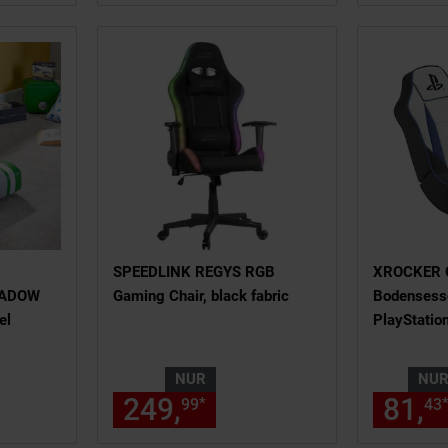
SPEEDLINK REGYS RGB
XROCKER 
HADOW
Gaming Chair, black fabric
Bodensesse
el
PlayStatio
NUR
NU
2,
€ Sternchen Fußnote, Details
249,
nur 249,
€ Stern
81,
*
20
99
99
43