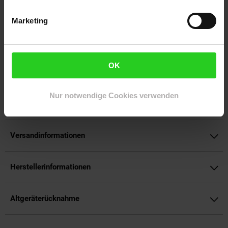
Leistungsstarker 1.000 Watt Motor.
Marketing
Robustes und pflegeleichtes Edelstahlgehäuse.
Anbauteile spülmaschinengeeignet über 50 leckere
Rezepte.
Artikelnummer: 3092075000
OK
EAN: 4016432409867
Artikel gehört zur Kategorie:
Mixer & Zerkleinerer
Nur notwendige Cookies verwenden
Versandinformationen
Herstellerinformationen
Altgeräterücknahme