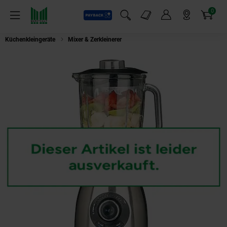
0
Payback
Markt-Angebote
Artikel
Menü
Suchfeld einblenden
Mein Konto
Markt finden
Warenkorb
Küchenkleingeräte
Mixer & Zerkleinerer
GASTROBACK 40986 Vital Pro Sta