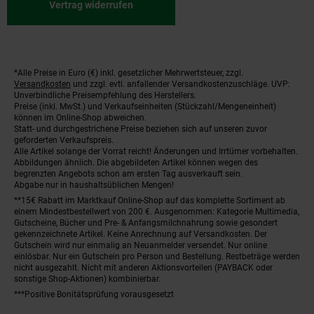
Vertrag widerrufen
*Alle Preise in Euro (€) inkl. gesetzlicher Mehrwertsteuer, zzgl.
Fußnoten
Versandkosten
und zzgl. evtl. anfallender Versandkostenzuschläge. UVP:
Unverbindliche Preisempfehlung des Herstellers.
Preise (inkl. MwSt.) und Verkaufseinheiten (Stückzahl/Mengeneinheit)
können im Online-Shop abweichen.
Statt- und durchgestrichene Preise beziehen sich auf unseren zuvor
geforderten Verkaufspreis.
Alle Artikel solange der Vorrat reicht! Änderungen und Irrtümer vorbehalten.
Abbildungen ähnlich. Die abgebildeten Artikel können wegen des
begrenzten Angebots schon am ersten Tag ausverkauft sein.
Abgabe nur in haushaltsüblichen Mengen!
**15€ Rabatt im Marktkauf Online-Shop auf das komplette Sortiment ab
einem Mindestbestellwert von 200 €. Ausgenommen: Kategorie Multimedia,
Gutscheine, Bücher und Pre- & Anfangsmilchnahrung sowie gesondert
gekennzeichnete Artikel. Keine Anrechnung auf Versandkosten. Der
Gutschein wird nur einmalig an Neuanmelder versendet. Nur online
einlösbar. Nur ein Gutschein pro Person und Bestellung. Restbeträge werden
nicht ausgezahlt. Nicht mit anderen Aktionsvorteilen (PAYBACK oder
sonstige Shop-Aktionen) kombinierbar.
***Positive Bonitätsprüfung vorausgesetzt