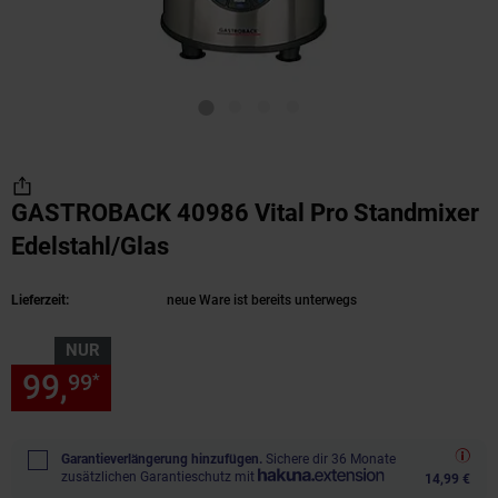
GASTROBACK 40986 Vital Pro Standmixer
Edelstahl/Glas
(Produkt aktuell ausverkauft)
Lieferzeit:
neue Ware ist bereits unterwegs
NUR
99,
nur 99,
€ Sternchen Fußn
99
99
*
Garantieverlängerung hinzufügen.
Sichere dir 36 Monate
zusätzlichen Garantieschutz mit
14,99 €