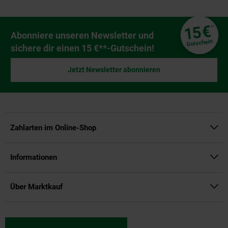
Fußzeile
€
15
**
Newsletter Anmeldung
Abonniere unseren Newsletter und
Gutschein
sichere dir einen 15 €**-Gutschein!
Jetzt Newsletter abonnieren
Zahlarten im Online-Shop
Informationen
Über Marktkauf