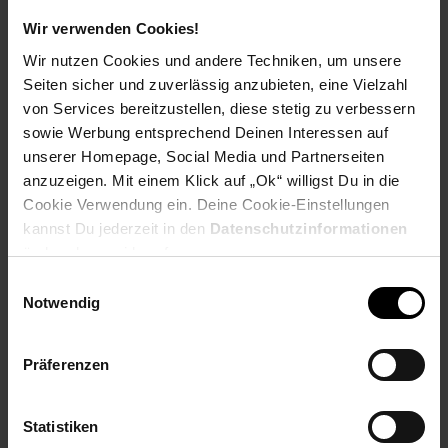
Payback Punkte
Basis°Punkte:
49
Extra°Punkte:
0
Wir verwenden Cookies!
Wir nutzen Cookies und andere Techniken, um unsere
Seiten sicher und zuverlässig anzubieten, eine Vielzahl
Produktbeschreibung
von Services bereitzustellen, diese stetig zu verbessern
sowie Werbung entsprechend Deinen Interessen auf
unserer Homepage, Social Media und Partnerseiten
Vital Mixer Pro
anzuzeigen. Mit einem Klick auf „Ok“ willigst Du in die
Ideal zum Eis- Crushen, zur Zubereitung von Smoothies,
Cookie Verwendung ein. Deine Cookie-Einstellungen
Fitnessdrinks,Suppen, Salsa-Saucen, Gewürzpasten und
kannst Du jederzeit in den
Datenschutzinformationen
Babynahrung.
ändern bzw. widerrufen.
3 Programme (Ice Crush, Smoothie, Intervall)
ermöglichen ein optimales Mixergebnis.
Einwilligungsauswahl
Mixfunktion: 12 variable Einstellungen der
Notwendig
Geschwindigkeit (stufenlos)
leichte Bedienung über beleuchtetes Kontroll-Panell.
1,75 Liter Glasbehälter mit Skalierung; hitze- und
Präferenzen
kältebeständig.
6-fach Edelstahlmesser; herausnehmbar.
Deckel mit integriertem Messbecher und
Statistiken
Nachfüllöffnung.