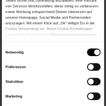
Seiten sicher und zuverlässig anzubieten, eine Vielzahl
von Services bereitzustellen, diese stetig zu verbessern
Payback Punkte
Basis°Punkte:
49
sowie Werbung entsprechend Deinen Interessen auf
Extra°Punkte:
0
unserer Homepage, Social Media und Partnerseiten
anzuzeigen. Mit einem Klick auf „Ok“ willigst Du in die
Cookie Verwendung ein. Deine Cookie-Einstellungen
Produktbeschreibung
kannst Du jederzeit in den
Datenschutzinformationen
ändern bzw. widerrufen.
Elektronisch geregelter Motor (1.500 Watt max.)
Einwilligungsauswahl
Schneckengehäuse aus Metall-Guss Edelstahl-Kreuzmesser
Notwendig
mit 4 Flügeln Tasten mit LED-Beleuchtung Ein/Aus-Taste und
Rücklauf Scheibendurchmesser 50 mm 2 Lochscheiben
(Bohrungen 4 mm und 8 mm) enthaltenes Zubehör:2
Präferenzen
Lochscheiben für das Verarbeiten von gröberen Fleisch,
Wurstfüllvorsatz,Stopfer, Einfüllschale, Spritzgebäckvorsatz,
Kebbevorsatz für die orientalische Küche .
Statistiken
Artikelnummer: 3092084000
EAN: 4016432414038
Marketing
Artikel gehört zur Kategorie:
Mixer & Zerkleinerer