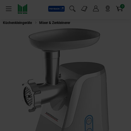
0
Payback
Markt-Angebote
Artikel
Menü
Suchfeld einblenden
Mein Konto
Markt finden
Warenkorb
Küchenkleingeräte
Mixer & Zerkleinerer
Gastroback 41403 Design Fleisch