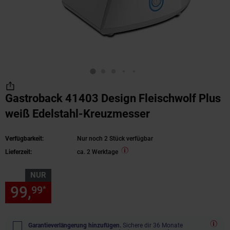
Gastroback 41403 Design Fleischwolf Plus
weiß Edelstahl-Kreuzmesser
Verfügbarkeit:
Nur noch 2 Stück verfügbar
Lieferzeit:
ca. 2 Werktage
NUR
99,
nur 99,
€ Sternchen Fußn
99
99
*
Garantieverlängerung hinzufügen.
Sichere dir 36 Monate