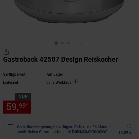
Gastroback 42507 Design Reiskocher
Verfügbarkeit:
Auf Lager
Lieferzeit:
ca. 2 Werktage
NUR
59,
nur 59,
€ Sternchen Fußn
99
99
*
Garantieverlängerung hinzufügen.
Sichere dir 36 Monate
zusätzlichen Garantieschutz mit
14,99 €