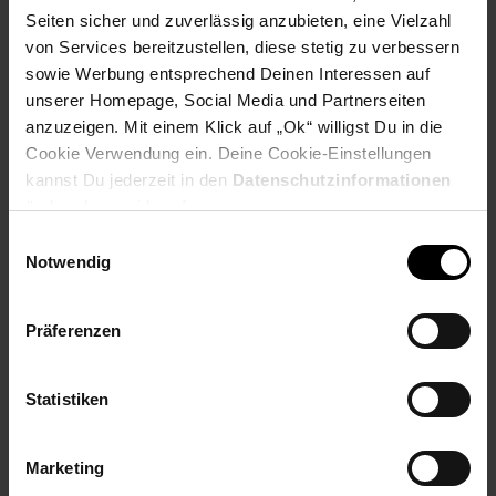
Payback Punkte
Seiten sicher und zuverlässig anzubieten, eine Vielzahl
Extra°Punkte:
0
von Services bereitzustellen, diese stetig zu verbessern
sowie Werbung entsprechend Deinen Interessen auf
unserer Homepage, Social Media und Partnerseiten
Produktbeschreibung
anzuzeigen. Mit einem Klick auf „Ok“ willigst Du in die
Cookie Verwendung ein. Deine Cookie-Einstellungen
Schonende Zubereitung, die natürlichen Inhaltsstoffe,
kannst Du jederzeit in den
Datenschutzinformationen
Mineralien und Vitamine bleiben erhalten. Für die Zubereitung
ändern bzw. widerrufen.
von Reis, Porridge und auch zum Dünsten von Gemüse. Der
Gastroback Design Reiskocher, ideal für die vielseitige und
Einwilligungsauswahl
gesunde Küche. Auch ideal geeignet für die Zubereitung von
Notwendig
Suppen oder Eintöpfen. Umfangreiches Zubehör wie
zusätzlicher Dünsteinsatz für Gemüse, Reislöffel und
Reismengen-Messbecher inklusive. Modernes, hochwertiges
Präferenzen
Design mit praktischem Tragegriff. Abschaltautomatik,
Warmhalte-Funktion und Kontrollleuchte. Praktisch:
Statistiken
herausnehmbarer 3 Liter-Behälter mit Keramikbeschichtung.
Artikelnummer: 3091995000
Marketing
EAN: 4016432425072
Artikel gehört zur Kategorie:
Weitere Küchenkleingeräte