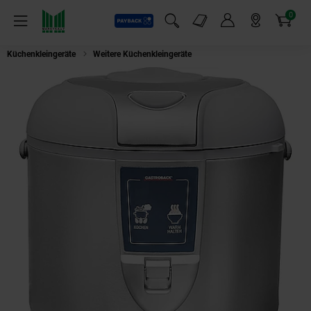
0
Payback
Markt-Angebote
Artikel
Menü
Suchfeld einblenden
Mein Konto
Markt finden
Warenkorb
Küchenkleingeräte
Weitere Küchenkleingeräte
Gastroback 42507 Design 