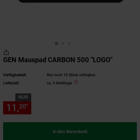
GEN Mauspad CARBON 500 "LOGO"
Verfügbarkeit:
Nur noch 10 Stück verfügbar
Lieferzeit:
ca. 5 Werktage
NUR
11,
nur 11,
€ Sternchen Fußn
20
20
*
In den Warenkorb