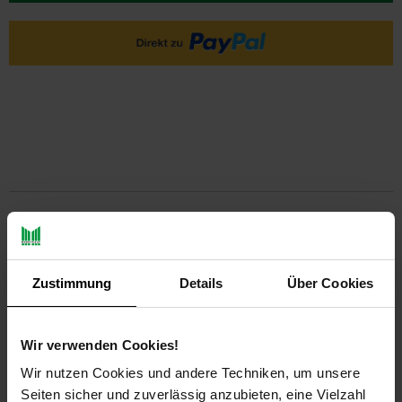
PAYBACK
Payback Punkte
Basis°Punkte:
5
Zustimmung
Details
Über Cookies
Extra°Punkte:
0
Wir verwenden Cookies!
Produktbeschreibung
Wir nutzen Cookies und andere Techniken, um unsere
Seiten sicher und zuverlässig anzubieten, eine Vielzahl