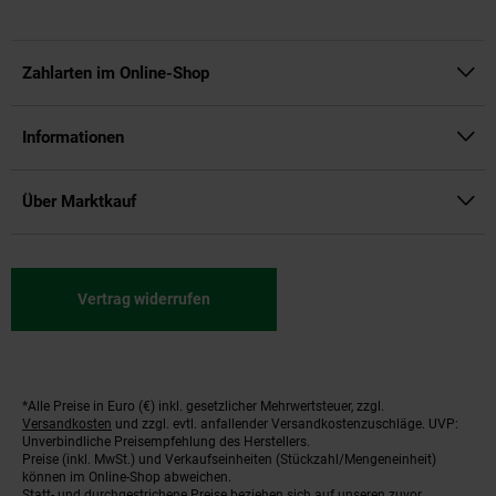
Zahlarten im Online-Shop
Informationen
Über Marktkauf
Vertrag widerrufen
*Alle Preise in Euro (€) inkl. gesetzlicher Mehrwertsteuer, zzgl.
Fußnoten
Versandkosten
und zzgl. evtl. anfallender Versandkostenzuschläge. UVP:
Unverbindliche Preisempfehlung des Herstellers.
Preise (inkl. MwSt.) und Verkaufseinheiten (Stückzahl/Mengeneinheit)
können im Online-Shop abweichen.
Statt- und durchgestrichene Preise beziehen sich auf unseren zuvor