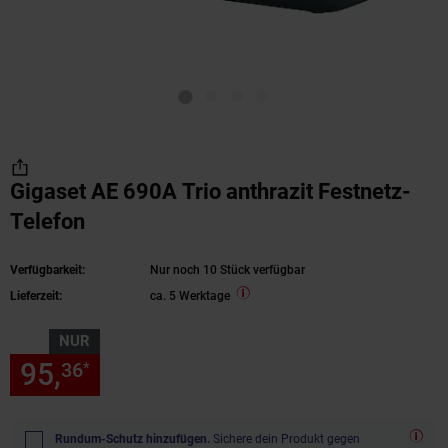
Gigaset AE 690A Trio anthrazit Festnetz-
Telefon
Verfügbarkeit:
Nur noch 10 Stück verfügbar
Lieferzeit:
ca. 5 Werktage
NUR
95,
nur 95,
€ Sternchen Fußn
36
36
*
Rundum-Schutz hinzufügen.
Sichere dein Produkt gegen