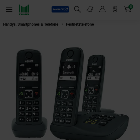
0
Payback
Markt-Angebote
Artikel
Menü
Suchfeld einblenden
Mein Konto
Markt finden
Warenkorb
Handys, Smartphones & Telefone
Festnetztelefone
Gigaset AE 690A Trio a