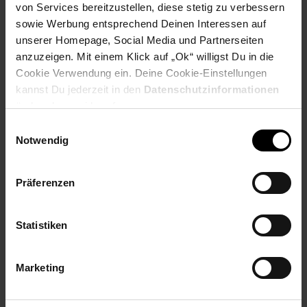
von Services bereitzustellen, diese stetig zu verbessern
sowie Werbung entsprechend Deinen Interessen auf
Payback Punkte
Basis°Punkte:
47
unserer Homepage, Social Media und Partnerseiten
Extra°Punkte:
0
anzuzeigen. Mit einem Klick auf „Ok“ willigst Du in die
Cookie Verwendung ein. Deine Cookie-Einstellungen
kannst Du jederzeit in den
Datenschutzinformationen
Produktbeschreibung
ändern bzw. widerrufen.
Einwilligungsauswahl
Ob für die eigenen vier Wände, den Arbeitsplatz oder Omas
Notwendig
Telefontisch – im Sortiment von Gigaset finden Sie immer das
passende Modell. Von einfachen Telefonen bis zu
Premiumprodukten entwickeln wir stets Festnetztelefone auf
Präferenzen
dem neuesten Stand der Technik und behalten die individuellen
Bedürfnisse der Menschen im Blick.
Statistiken
Artikelnummer: 3092870000
EAN: 4250366863078
Artikel gehört zur Kategorie:
Festnetztelefone
Marketing