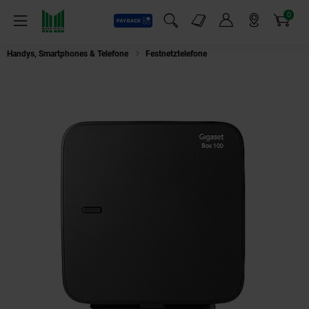
0
Payback
Markt-Angebote
Artikel
Menü
Suchfeld einblenden
Mein Konto
Markt finden
Warenkorb
Handys, Smartphones & Telefone
Festnetztelefone
Gigaset Box 100 Basis