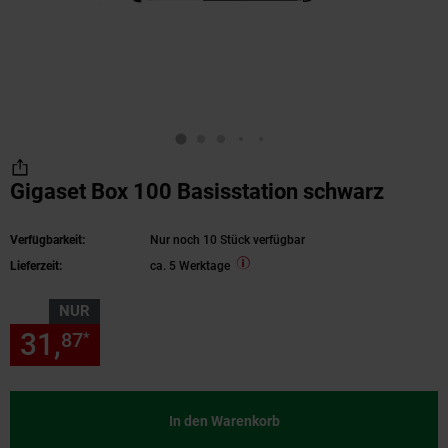
Gigaset Box 100 Basisstation schwarz
Verfügbarkeit:
Nur noch 10 Stück verfügbar
Lieferzeit:
ca. 5 Werktage
NUR
31,
nur 31,
€ Sternchen Fußn
87
87
*
In den Warenkorb