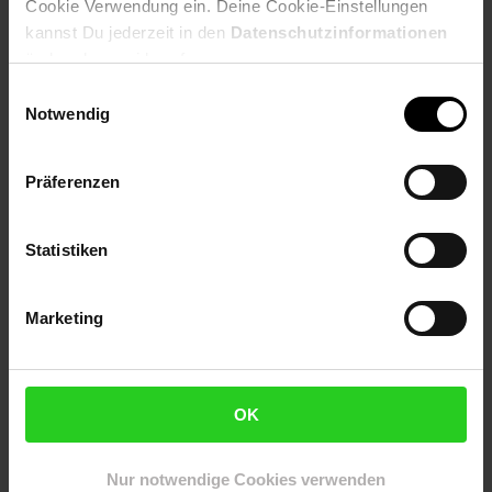
Cookie Verwendung ein. Deine Cookie-Einstellungen
Produktbeschreibung
kannst Du jederzeit in den
Datenschutzinformationen
ändern bzw. widerrufen.
Basis ist flexibel aufstellbar. Anmeldung von bis zu 6
Einwilligungsauswahl
Mobilteilen.Einfache Bedienung über angemeldete Mobilteile.
Notwendig
Artikelnummer: 3092680000
EAN: 4250366854373
Präferenzen
Artikel gehört zur Kategorie:
Festnetztelefone
Statistiken
Versandinformationen
Marketing
Herstellerinformationen
OK
Altgeräterücknahme
Nur notwendige Cookies verwenden