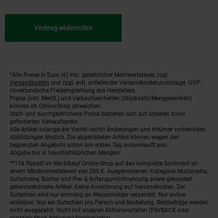
Vertrag widerrufen
*Alle Preise in Euro (€) inkl. gesetzlicher Mehrwertsteuer, zzgl.
Fußnoten
Versandkosten
und zzgl. evtl. anfallender Versandkostenzuschläge. UVP:
Unverbindliche Preisempfehlung des Herstellers.
Preise (inkl. MwSt.) und Verkaufseinheiten (Stückzahl/Mengeneinheit)
können im Online-Shop abweichen.
Statt- und durchgestrichene Preise beziehen sich auf unseren zuvor
geforderten Verkaufspreis.
Alle Artikel solange der Vorrat reicht! Änderungen und Irrtümer vorbehalten.
Abbildungen ähnlich. Die abgebildeten Artikel können wegen des
begrenzten Angebots schon am ersten Tag ausverkauft sein.
Abgabe nur in haushaltsüblichen Mengen!
**15€ Rabatt im Marktkauf Online-Shop auf das komplette Sortiment ab
einem Mindestbestellwert von 200 €. Ausgenommen: Kategorie Multimedia,
Gutscheine, Bücher und Pre- & Anfangsmilchnahrung sowie gesondert
gekennzeichnete Artikel. Keine Anrechnung auf Versandkosten. Der
Gutschein wird nur einmalig an Neuanmelder versendet. Nur online
einlösbar. Nur ein Gutschein pro Person und Bestellung. Restbeträge werden
nicht ausgezahlt. Nicht mit anderen Aktionsvorteilen (PAYBACK oder