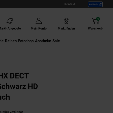
Kontakt
0
Artikel
Markt-Angebote
Mein Konto
Markt finden
Warenkorb
ie
Externer Link:
Reisen
Externer Link:
Fotoshop
Externer Link:
Apotheke
Sale
0HX DECT
 Schwarz HD
uch
 Stück verfügbar