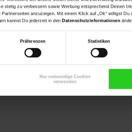
i-Key und das hochauflösende große Display fügen sich perfekt in 
ese stetig zu verbessern sowie Werbung entsprechend Deinen In
nem echten Hingucker. Klingt nach Zukunft, klingt brillant. Ein Tel
artnerseiten anzuzeigen. Mit einem Klick auf „Ok“ willigst Du
ängigen Internetrouter geeignet, z. B. für die FRITZ!Box, den Teleko
gen kannst Du jederzeit in den
Datenschutzinformationen
änder
matisch modernste Internettelefonie und kommen mit dem CL660HX 
-Voice. Zudem stehen Ihnen zahlreiche Komfortfunktionen zur Verfüg
as Telefonbuch des Routers sowie Wahllisten eingehender, ausgehe
Präferenzen
Statistiken
 sich mit individuellen Klingeltönen, eigenen Fotos und Bildschir
n. Managen Sie alle Ihre Kontakte mit der Gigaset QuickSync Softw
s CL660HX bietet Platz für bis zu 400 Einträge mit jeweils drei 
 seine umfangreiche Ausstattung. Angefangen beim großen kontrast
m Licht beste Lesbarkeit garantiert. Bleiben Sie einfach up to date!
Nur notwendige Cookies
verwenden
tnetztelefone