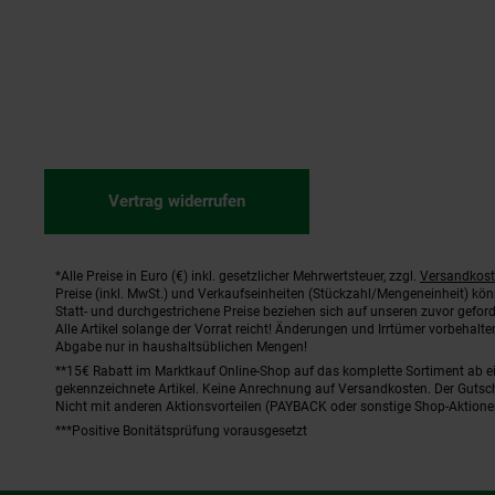
Vertrag widerrufen
*Alle Preise in Euro (€) inkl. gesetzlicher Mehrwertsteuer, zzgl.
Versandkos
Fußnoten
Preise (inkl. MwSt.) und Verkaufseinheiten (Stückzahl/Mengeneinheit) kö
Statt- und durchgestrichene Preise beziehen sich auf unseren zuvor geford
Alle Artikel solange der Vorrat reicht! Änderungen und Irrtümer vorbehal
Abgabe nur in haushaltsüblichen Mengen!
**15€ Rabatt im Marktkauf Online-Shop auf das komplette Sortiment ab 
gekennzeichnete Artikel. Keine Anrechnung auf Versandkosten. Der Gutsch
Nicht mit anderen Aktionsvorteilen (PAYBACK oder sonstige Shop-Aktione
***Positive Bonitätsprüfung vorausgesetzt