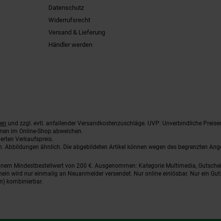
Datenschutz
Widerrufsrecht
Versand & Lieferung
Händler werden
ten
und zzgl. evtl. anfallender Versandkostenzuschläge. UVP: Unverbindliche Preise
nnen im Online-Shop abweichen.
erten Verkaufspreis.
ten. Abbildungen ähnlich. Die abgebildeten Artikel können wegen des begrenzten An
einem Mindestbestellwert von 200 €. Ausgenommen: Kategorie Multimedia, Gutsche
ein wird nur einmalig an Neuanmelder versendet. Nur online einlösbar. Nur ein Gut
n) kombinierbar.