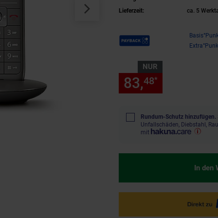
Lieferzeit:
ca. 5 Werkt
Payback Punkte
Basis°Punk
Extra°Punk
NUR
83,
nur 83,
48
48
*
Rundum-Schutz hinzufügen.
Unfallschäden, Diebstahl, R
mit
In den