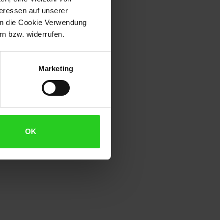
den modernen Look ein und
teressen auf unserer
efon für alle: das Universal-
 in die Cookie Verwendung
m Speedport und viele weitere
n bzw. widerrufen.
in den Genuss von natürlich
ung: ein Router-interner
nder und verpasster AnrufeDas
Marketing
mschonern ganz einfach Ihrem
are so einfach wie noch nie!
Rufnummern. Das Gigaset CL660HX
reichen TFT-Farbdisplay (50 x
OK