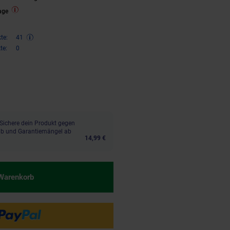
age
te:
41
te:
0
€ Sternchen Fußnote, Details am
Sichere dein Produkt gegen
aub und Garantiemängel ab
14,99 €
 Warenkorb