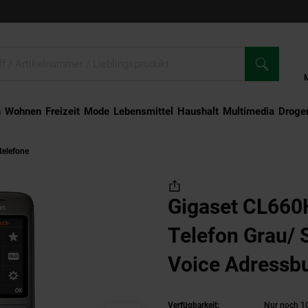
n
Wohnen
Freizeit
Mode
Lebensmittel
Haushalt
Multimedia
Droger
telefone
Gigaset CL660HX DECT Telefon Grau/ Schwarz HD Voice Adressbuch
Gigaset CL66
Telefon Grau/
Voice Adressb
Verfügbarkeit:
Nur noch 10