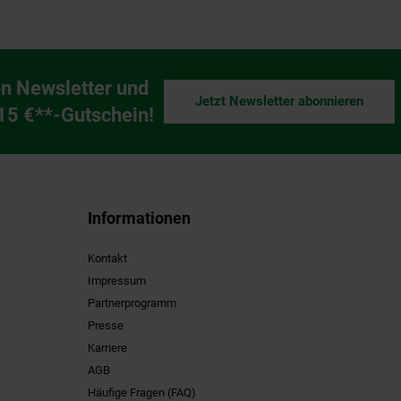
n Newsletter und
Jetzt Newsletter abonnieren
ng
 15 €**-Gutschein!
Informationen
Kontakt
Impressum
Partnerprogramm
Presse
Karriere
AGB
Häufige Fragen (FAQ)