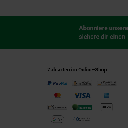
Fußzeile
Abonniere unsere
Newsletter Anmeldu
sichere dir einen
Zahlarten im Online-Shop