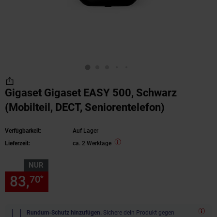
Gigaset Gigaset EASY 500, Schwarz
(Mobilteil, DECT, Seniorentelefon)
Verfügbarkeit:
Auf Lager
Lieferzeit:
ca. 2 Werktage
NUR
83,
nur 83,
€ Sternchen Fußn
70
70
*
Rundum-Schutz hinzufügen.
Sichere dein Produkt gegen