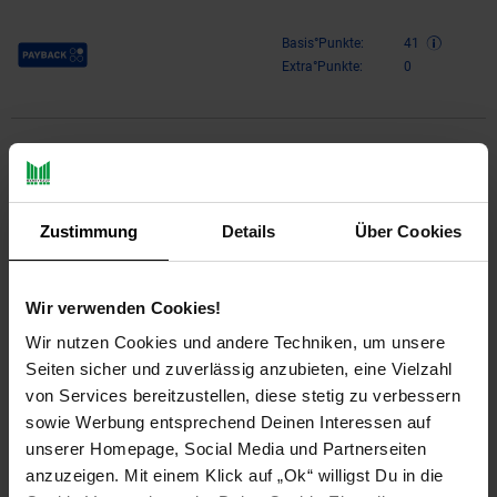
Payback Punkte
Basis°Punkte:
41
Extra°Punkte:
0
Produktbeschreibung
GIG EASY 500 SW – Leistungsstark und zuverlässigDerGIG
Zustimmung
Details
Über Cookies
EASY 500 SWist ein hochwertiges Produkt, das durch seine
robuste Bauweise und innovative Technologie überzeugt. Es
ist die ideale Lösung für alle, die nach einem zuverlässigen
und leistungsstarken Gerät suchen, das ihren Anforderungen
Wir verwenden Cookies!
gerecht wird. Mit seiner langlebigen Konstruktion und präzisen
Wir nutzen Cookies und andere Techniken, um unsere
Funktionalität bietet der GIG EASY 500 SW sowohl im privaten
Seiten sicher und zuverlässig anzubieten, eine Vielzahl
als auch im professionellen Umfeld eine hervorragende
von Services bereitzustellen, diese stetig zu verbessern
Performance.Hauptmerkmale und Vorteile• Zuverlässige
sowie Werbung entsprechend Deinen Interessen auf
Leistung:Der GIG EASY 500 SW garantiert eine gleichmäßige
und konstante Funktion, sodass Sie sich auf eine stabile
unserer Homepage, Social Media und Partnerseiten
Anwendung verlassen können. Perfekt für anspruchsvolle
anzuzeigen. Mit einem Klick auf „Ok“ willigst Du in die
Aufgaben, bei denen es auf Präzision ankommt.•