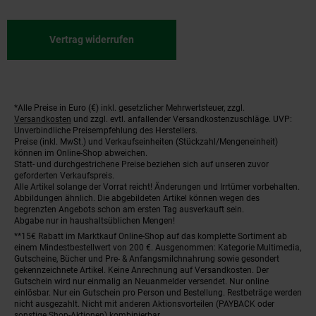
Vertrag widerrufen
*Alle Preise in Euro (€) inkl. gesetzlicher Mehrwertsteuer, zzgl.
Fußnoten
Versandkosten
und zzgl. evtl. anfallender Versandkostenzuschläge. UVP:
Unverbindliche Preisempfehlung des Herstellers.
Preise (inkl. MwSt.) und Verkaufseinheiten (Stückzahl/Mengeneinheit)
können im Online-Shop abweichen.
Statt- und durchgestrichene Preise beziehen sich auf unseren zuvor
geforderten Verkaufspreis.
Alle Artikel solange der Vorrat reicht! Änderungen und Irrtümer vorbehalten.
Abbildungen ähnlich. Die abgebildeten Artikel können wegen des
begrenzten Angebots schon am ersten Tag ausverkauft sein.
Abgabe nur in haushaltsüblichen Mengen!
**15€ Rabatt im Marktkauf Online-Shop auf das komplette Sortiment ab
einem Mindestbestellwert von 200 €. Ausgenommen: Kategorie Multimedia,
Gutscheine, Bücher und Pre- & Anfangsmilchnahrung sowie gesondert
gekennzeichnete Artikel. Keine Anrechnung auf Versandkosten. Der
Gutschein wird nur einmalig an Neuanmelder versendet. Nur online
einlösbar. Nur ein Gutschein pro Person und Bestellung. Restbeträge werden
nicht ausgezahlt. Nicht mit anderen Aktionsvorteilen (PAYBACK oder
sonstige Shop-Aktionen) kombinierbar.