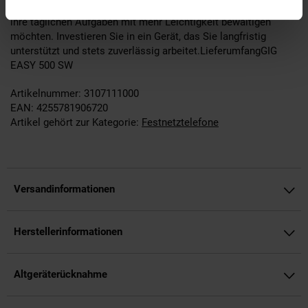
perfekte Wahl für alle, die auf Qualität und Effizienz setzen und
ihre täglichen Aufgaben mit mehr Leichtigkeit bewältigen
möchten. Investieren Sie in ein Gerät, das Sie langfristig
unterstützt und stets zuverlässig arbeitet.LieferumfangGIG
EASY 500 SW
Artikelnummer: 3107111000
EAN: 4255781906720
Artikel gehört zur Kategorie:
Festnetztelefone
Versandinformationen
Herstellerinformationen
Altgeräterücknahme