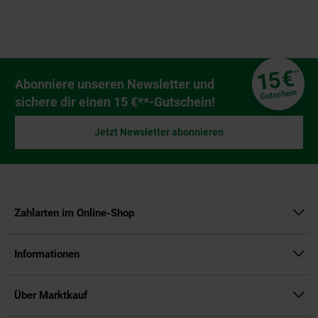
Fußzeile
€
15
**
Newsletter Anmeldung
Abonniere unseren Newsletter und
Gutschein
sichere dir einen 15 €**-Gutschein!
Jetzt Newsletter abonnieren
Zahlarten im Online-Shop
Informationen
Über Marktkauf