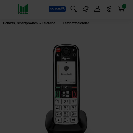
0
Payback
Markt-Angebote
Artikel
Menü
Suchfeld einblenden
Mein Konto
Markt finden
Warenkorb
Handys, Smartphones & Telefone
Festnetztelefone
Gigaset Gigaset EASY 5