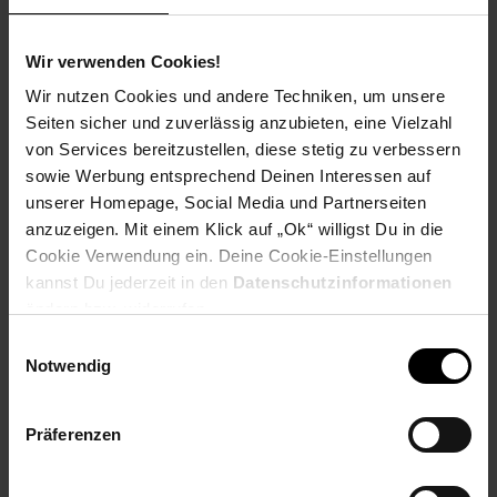
Wir verwenden Cookies!
Wir nutzen Cookies und andere Techniken, um unsere
Seiten sicher und zuverlässig anzubieten, eine Vielzahl
von Services bereitzustellen, diese stetig zu verbessern
PAYBACK
sowie Werbung entsprechend Deinen Interessen auf
unserer Homepage, Social Media und Partnerseiten
Payback Punkte
Basis°Punkte:
132
anzuzeigen. Mit einem Klick auf „Ok“ willigst Du in die
Extra°Punkte:
0
Cookie Verwendung ein. Deine Cookie-Einstellungen
kannst Du jederzeit in den
Datenschutzinformationen
ändern bzw. widerrufen.
Produktbeschreibung
Einwilligungsauswahl
Notwendig
Ein vollwertiger Allesschneider mit ultrakompakten
Abmessungen und Klappfunktion. Genial klein, genial einfach!
Präferenzen
Kleine Küche und Gourmet-Momente mit den WG-
Mitbewohnern geht nicht? Geht doch! Mit dem MYtiny
schneidest du dir deine aromatischen Lieblings-Cuts jetzt