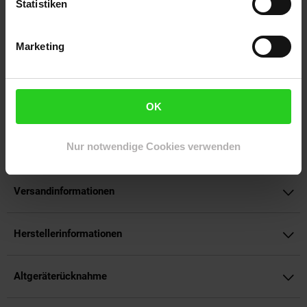
Statistiken
überall, wo DU gerade bist! Egal ob in der kleinen Küche
zuhause oder unterwegs im Campingurlaub.
Marketing
Der MYtiny ist einer der kompaktesten Allesschneider der Welt
– mobil, faltbar und sicher.
Artikelnummer: 3095245000
OK
EAN: 4001627038816
Artikel gehört zur Kategorie:
Weitere Küchenkleingeräte
Nur notwendige Cookies verwenden
Versandinformationen
Herstellerinformationen
Altgeräterücknahme