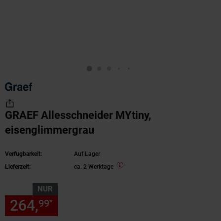
GRAEF Allesschneider MYtiny,
eisenglimmergrau
Verfügbarkeit:
Auf Lager
Lieferzeit:
ca. 2 Werktage
NUR
264,
nur 264,
€ Sternchen Fu
99
99
*