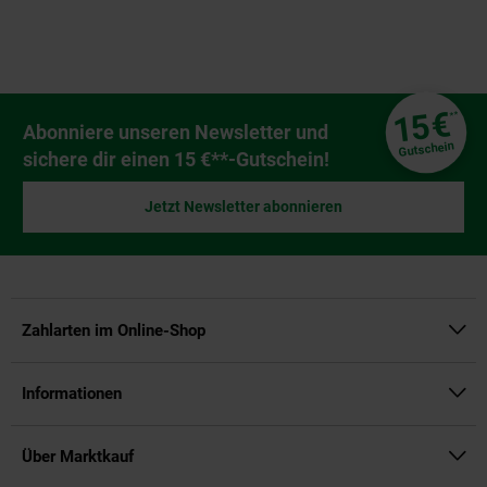
Fußzeile
€
15
**
Newsletter Anmeldung
Abonniere unseren Newsletter und
Gutschein
sichere dir einen 15 €**-Gutschein!
Jetzt Newsletter abonnieren
Zahlarten im Online-Shop
Informationen
Über Marktkauf