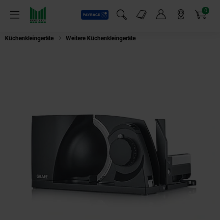
0
Payback
Markt-Angebote
Artikel
Menü
Suchfeld einblenden
Mein Konto
Markt finden
Warenkorb
Küchenkleingeräte
Weitere Küchenkleingeräte
GRAEF Allesschneider MYti