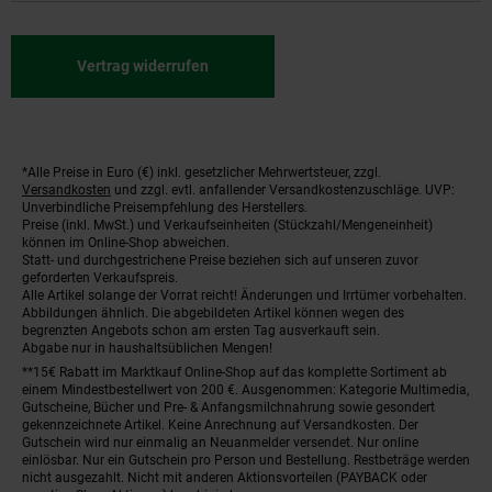
Vertrag widerrufen
*Alle Preise in Euro (€) inkl. gesetzlicher Mehrwertsteuer, zzgl.
Fußnoten
Versandkosten
und zzgl. evtl. anfallender Versandkostenzuschläge. UVP:
Unverbindliche Preisempfehlung des Herstellers.
Preise (inkl. MwSt.) und Verkaufseinheiten (Stückzahl/Mengeneinheit)
können im Online-Shop abweichen.
Statt- und durchgestrichene Preise beziehen sich auf unseren zuvor
geforderten Verkaufspreis.
Alle Artikel solange der Vorrat reicht! Änderungen und Irrtümer vorbehalten.
Abbildungen ähnlich. Die abgebildeten Artikel können wegen des
begrenzten Angebots schon am ersten Tag ausverkauft sein.
Abgabe nur in haushaltsüblichen Mengen!
**15€ Rabatt im Marktkauf Online-Shop auf das komplette Sortiment ab
einem Mindestbestellwert von 200 €. Ausgenommen: Kategorie Multimedia,
Gutscheine, Bücher und Pre- & Anfangsmilchnahrung sowie gesondert
gekennzeichnete Artikel. Keine Anrechnung auf Versandkosten. Der
Gutschein wird nur einmalig an Neuanmelder versendet. Nur online
einlösbar. Nur ein Gutschein pro Person und Bestellung. Restbeträge werden
nicht ausgezahlt. Nicht mit anderen Aktionsvorteilen (PAYBACK oder