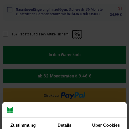
Garantieverlängerung hinzufügen.
Sichere dir 36 Monate
zusätzlichen Garantieschutz mit
34,99 €
15€ Rabatt auf diesen Artikel sichern!
Promotion "15€ Rabatt auf diesen Artikel sichern!" anwenden
In den Warenkorb
ab 32 Monatsraten
à 9.46 €
Ja, ich möchte ein Altgerät abgeben.
Zustimmung
Details
Über Cookies