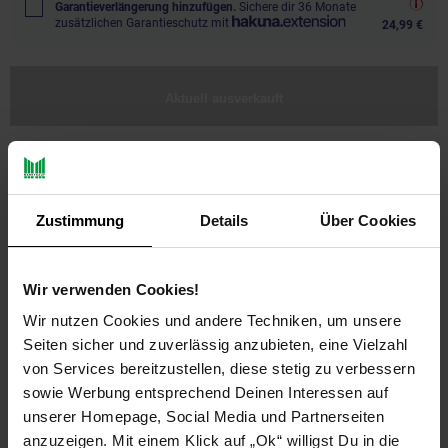
Garantieverlängerung hinzufügen.
Sichere dir 36 Monate
zusätzlichen Garantieschutz mit
24,99 €
Aktuell ausverkauft
Zustimmung
Details
Über Cookies
Wir verwenden Cookies!
Wir nutzen Cookies und andere Techniken, um unsere
Seiten sicher und zuverlässig anzubieten, eine Vielzahl
PAYBACK
von Services bereitzustellen, diese stetig zu verbessern
sowie Werbung entsprechend Deinen Interessen auf
unserer Homepage, Social Media und Partnerseiten
Payback Punkte
Basis°Punkte:
91
anzuzeigen. Mit einem Klick auf „Ok“ willigst Du in die