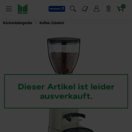
0
Payback
Markt-Angebote
Artikel
Menü
Suchfeld einblenden
Mein Konto
Markt finden
Warenkorb
Küchenkleingeräte
Kaffee-Zubehör
Graef CM 8007 Kaffeemühle pistazie (