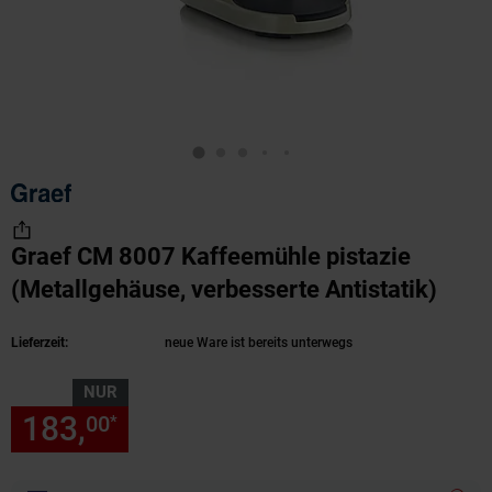
Graef CM 8007 Kaffeemühle pistazie
(Metallgehäuse, verbesserte Antistatik)
(Prod
Lieferzeit:
neue Ware ist bereits unterwegs
NUR
183,
nur 183,
€ Sternchen Fu
00
00
*