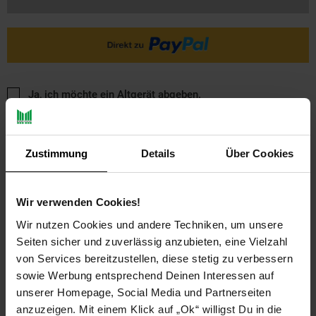
Ja, ich möchte ein Altgerät abgeben.
Zustimmung
Details
Über Cookies
Wir verwenden Cookies!
Wir nutzen Cookies und andere Techniken, um unsere
PAYBACK
Seiten sicher und zuverlässig anzubieten, eine Vielzahl
von Services bereitzustellen, diese stetig zu verbessern
Payback Punkte
Basis°Punkte:
32
sowie Werbung entsprechend Deinen Interessen auf
Extra°Punkte:
0
unserer Homepage, Social Media und Partnerseiten
anzuzeigen. Mit einem Klick auf „Ok“ willigst Du in die