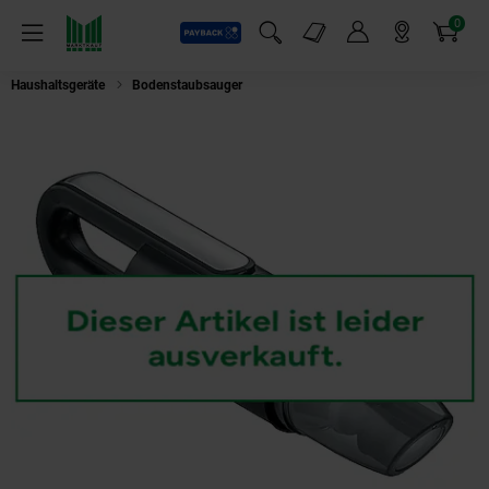
0
Payback
Markt-Angebote
Artikel
Menü
Suchfeld einblenden
Mein Konto
Markt finden
Warenkorb
Haushaltsgeräte
Bodenstaubsauger
GRAEF KC502EU Krümelsauger