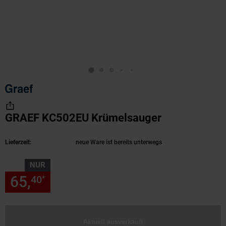
GRAEF KC502EU Krümelsauger
(Produkt akt
Lieferzeit:
neue Ware ist bereits unterwegs
NUR
65,
nur 65,
€ Sternchen Fußn
40
40
*
Aktuell ausverkauft