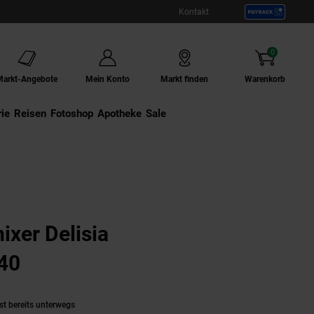
Kontakt
0
Artikel
Markt-Angebote
Mein Konto
Markt finden
Warenkorb
ie
Externer Link:
Reisen
Externer Link:
Fotoshop
Externer Link:
Apotheke
Sale
xer Delisia
40
(Produkt aktuell ausverkauft)
st bereits unterwegs