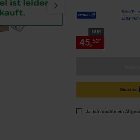
Payback Punkte
Basis°Punk
Extra°Punk
NUR
45,
nur 45,
52
52
*
Aktuell 
Ja, ich möchte ein Altger