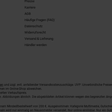
Presse
Karriere
AGB
Häufige Fragen (FAQ)
Datenschutz
Widerrufsrecht
Versand & Lieferung
Händler werden
ten
und zzgl. evtl. anfallender Versandkostenzuschläge. UVP: Unverbindliche Preise
nnen im Online-Shop abweichen.
erten Verkaufspreis.
ten. Abbildungen ähnlich. Die abgebildeten Artikel können wegen des begrenzten An
einem Mindestbestellwert von 200 €. Ausgenommen: Kategorie Multimedia, Gutsche
ein wird nur einmalig an Neuanmelder versendet. Nur online einlösbar. Nur ein Gut