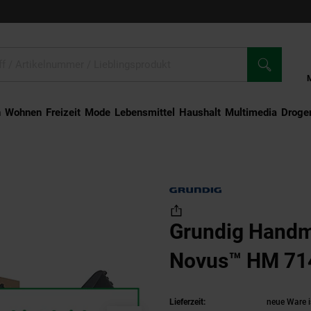
n
Wohnen
Freizeit
Mode
Lebensmittel
Haushalt
Multimedia
Droger
Grundig Handmixer Delisia Novus™ HM 7140
Grundig Handmi
Novus™ HM 71
Lieferzeit:
neue Ware i