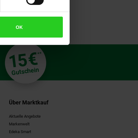
OK
€
15
**
Gutschein
Über Marktkauf
Aktuelle Angebote
Markenwelt
Edeka Smart