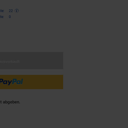
te:
22
te:
0
€ Sternchen Fußnote, Details am
ausverkauft
ät abgeben.