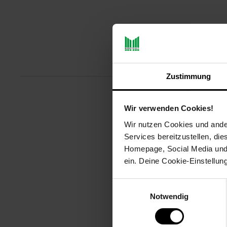
Produktbeschreibu
Zustimmung
Der Haartrockner von Grundig hat
Wir verwenden Cookies!
Luftstromstufen besitzt er und d
Wir nutzen Cookies und ander
zum automatischen Ein- und Aus
Services bereitzustellen, di
Der Haartrockner besitzt zudem
Homepage, Social Media und P
Artikelnummer: 3092875000
ein. Deine Cookie-Einstellun
EAN: 4013833039075
Artikel gehört zur Kategorie:
Haa
Einwilligungsauswahl
Notwendig