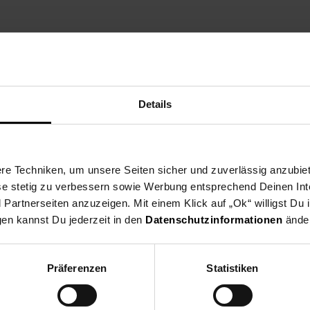
ng
Versandinformationen
Herstellerinformationen
Details
 eine Leistung von 2.300 Watt. Er hat einen langlebigen Profi AC-M
ie Kaltstufe festigt und stabilisiert das Haar. Der Haartrockner ha
e Techniken, um unsere Seiten sicher und zuverlässig anzubiet
schalten. Das Haar wird durch die haarschonende Keramikbeschich
ese stetig zu verbessern sowie Werbung entsprechend Deinen In
 einen abnehmbaren Volumen-Diffusor und 2 Cool Touch Stylingdüs
artnerseiten anzuzeigen. Mit einem Klick auf „Ok“ willigst Du
gen kannst Du jederzeit in den
Datenschutzinformationen
änder
rtrockner, Glätteisen & Co.
Präferenzen
Statistiken