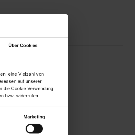
Altgeräterücknahme
Über Cookies
otor. 3 Temperatur- und 2
t auch einen Smart On/Off Sensor
en, eine Vielzahl von
tung geschützt und gepflegt.
teressen auf unserer
en.
 in die Cookie Verwendung
n bzw. widerrufen.
Marketing