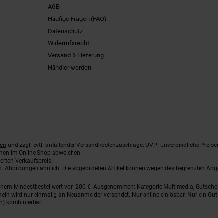
AGB
Häufige Fragen (FAQ)
Datenschutz
Widerrufsrecht
Versand & Lieferung
Händler werden
ten
und zzgl. evtl. anfallender Versandkostenzuschläge. UVP: Unverbindliche Preise
nnen im Online-Shop abweichen.
erten Verkaufspreis.
ten. Abbildungen ähnlich. Die abgebildeten Artikel können wegen des begrenzten An
einem Mindestbestellwert von 200 €. Ausgenommen: Kategorie Multimedia, Gutsche
ein wird nur einmalig an Neuanmelder versendet. Nur online einlösbar. Nur ein Gut
n) kombinierbar.