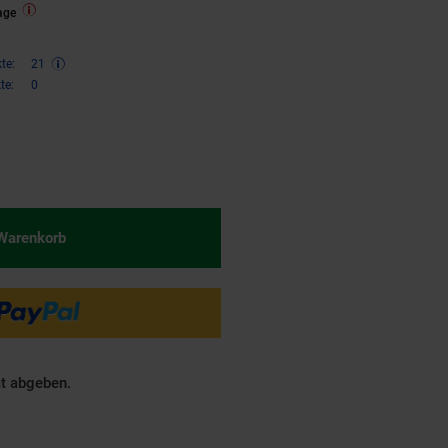
age
te:
21
te:
0
€ Sternchen Fußnote, Details am
 Warenkorb
ät abgeben.