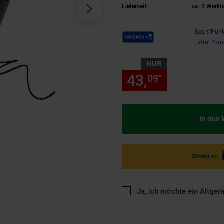
Lieferzeit:
ca. 5 Werkt
Payback Punkte
Basis°Punk
Extra°Punk
NUR
43,
nur 43,
09
09
*
In den
Ja, ich möchte ein Altger