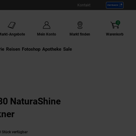
Kontakt
0
Artikel
Markt-Angebote
Mein Konto
Markt finden
Warenkorb
ie
Externer Link:
Reisen
Externer Link:
Fotoshop
Externer Link:
Apotheke
Sale
80 NaturaShine
kner
 Stück verfügbar