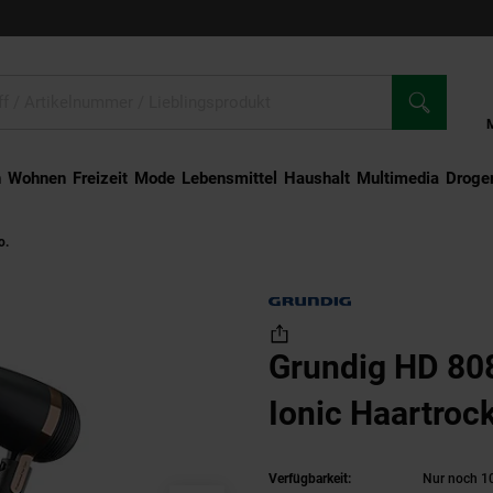
n
Wohnen
Freizeit
Mode
Lebensmittel
Haushalt
Multimedia
Droger
o.
Grundig HD 8080 NaturaShine Ionic Haartrockner
Grundig HD 80
Ionic Haartroc
Verfügbarkeit:
Nur noch 10