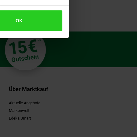
OK
€
15
**
Gutschein
Über Marktkauf
Aktuelle Angebote
Markenwelt
Edeka Smart