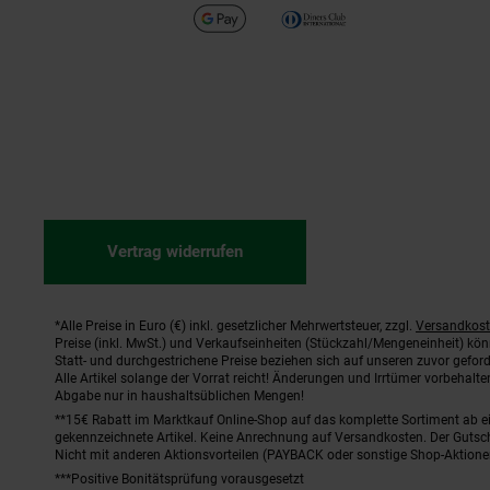
Vertrag widerrufen
*Alle Preise in Euro (€) inkl. gesetzlicher Mehrwertsteuer, zzgl.
Versandkos
Fußnoten
Preise (inkl. MwSt.) und Verkaufseinheiten (Stückzahl/Mengeneinheit) kö
Statt- und durchgestrichene Preise beziehen sich auf unseren zuvor geford
Alle Artikel solange der Vorrat reicht! Änderungen und Irrtümer vorbehal
Abgabe nur in haushaltsüblichen Mengen!
**15€ Rabatt im Marktkauf Online-Shop auf das komplette Sortiment ab 
gekennzeichnete Artikel. Keine Anrechnung auf Versandkosten. Der Gutsch
Nicht mit anderen Aktionsvorteilen (PAYBACK oder sonstige Shop-Aktione
***Positive Bonitätsprüfung vorausgesetzt