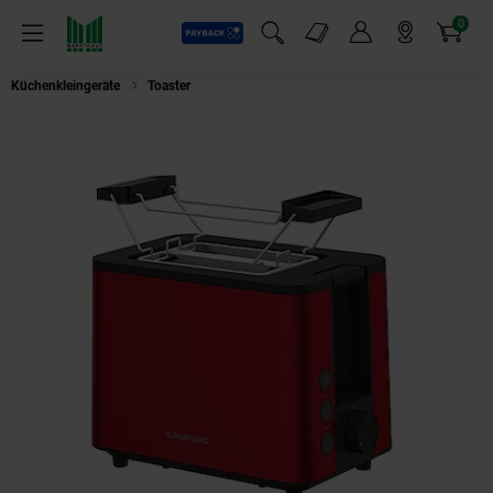
0
Payback
Markt-Angebote
Artikel
Menü
Suchfeld einblenden
Mein Konto
Markt finden
Warenkorb
Küchenkleingeräte
Toaster
Grundig TA 8340 Toaster