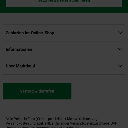
Jetzt Newsletter abonnieren
Zahlarten im Online-Shop
Informationen
Über Marktkauf
Vertrag widerrufen
*Alle Preise in Euro (€) inkl. gesetzlicher Mehrwertsteuer, zzgl.
Fußnoten
Versandkosten
und zzgl. evtl. anfallender Versandkostenzuschläge. UVP:
Unverbindliche Preisempfehlung des Herstellers.