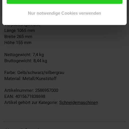
Breite: 860 mm
Höhe: 390 mm
Nur notwendige Cookies verwenden
Logistische Daten
Verpackungsmaße
Länge 1065 mm
Breite 265 mm
Höhe 155 mm
Nettogewicht: 7,4 kg
Bruttogewicht: 8,44 kg
Farbe: Gelb/schwarz/silbergrau
Material: Metall/Kunststoff
Artikelnummer: 2586957000
EAN: 4015671838698
Artikel gehört zur Kategorie:
Schneidemaschinen