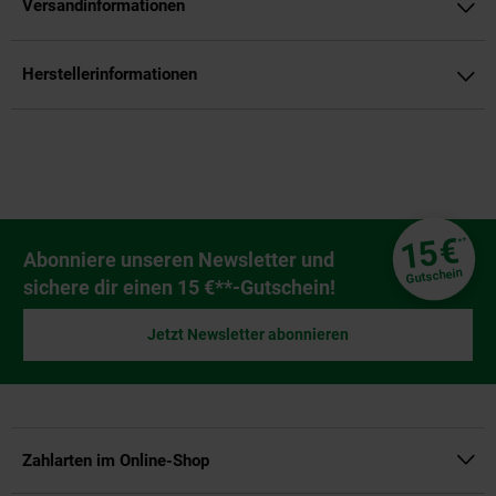
Versandinformationen
Herstellerinformationen
Fußzeile
€
15
**
Newsletter Anmeldung
Abonniere unseren Newsletter und
Gutschein
sichere dir einen 15 €**-Gutschein!
Jetzt Newsletter abonnieren
Zahlarten im Online-Shop