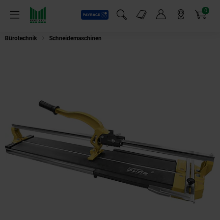
0
Payback
Markt-Angebote
Artikel
Menü
Suchfeld einblenden
Mein Konto
Markt finden
Warenkorb
Bürotechnik
Schneidemaschinen
Güde Profi Hand Fliesenschneider GHF