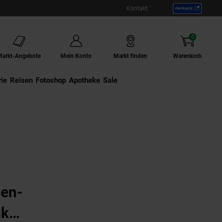
Kontakt
0
Artikel
Markt-Angebote
Mein Konto
Markt finden
Warenkorb
ie
Externer Link:
Reisen
Externer Link:
Fotoshop
Externer Link:
Apotheke
Sale
al Hochschrank mit 2 Türen Badezimmer weiß HWS01-WEI
en-
nk