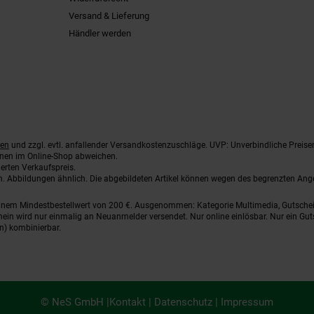
Versand & Lieferung
Händler werden
ten
und zzgl. evtl. anfallender Versandkostenzuschläge. UVP: Unverbindliche Preise
nnen im Online-Shop abweichen.
erten Verkaufspreis.
ten. Abbildungen ähnlich. Die abgebildeten Artikel können wegen des begrenzten An
einem Mindestbestellwert von 200 €. Ausgenommen: Kategorie Multimedia, Gutsche
ein wird nur einmalig an Neuanmelder versendet. Nur online einlösbar. Nur ein Gut
n) kombinierbar.
© NeS GmbH |
Kontakt
|
Datenschutz
|
Impressum