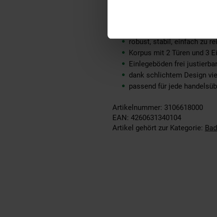
1x Montageanleitung
Besonderheiten
robust, stabil, einfach zu re
Korpus mit 2 Türen und 3 
Einlegeböden frei justierba
dank schlichtem Design vie
passend für jede handels
Artikelnummer: 3106618000
EAN: 4260631340104
Artikel gehört zur Kategorie:
Bad