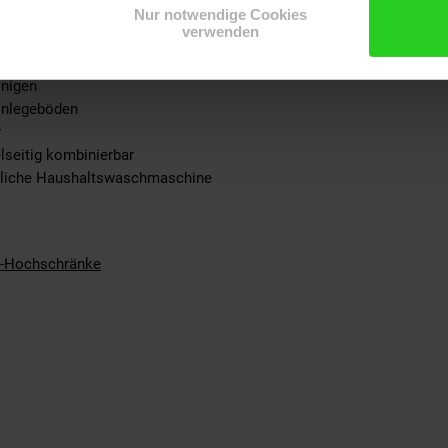
Nur notwendige Cookies
verwenden
inigen
Einlegeböden
r
lseitig kombinierbar
übliche Haushaltswaschmaschine
-Hochschränke