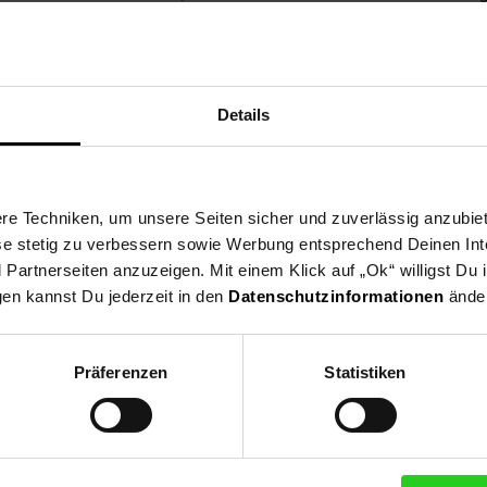
el, Pflegeartikel und andere nützliche Dinge.
h des Schranks, befindet sich ein verstellbarer Fachboden, der ein
Details
läche ist der Schrank vielseitig kombinierbar und passt sich ideal 
10.5 cm
e Techniken, um unsere Seiten sicher und zuverlässig anzubiet
ese stetig zu verbessern sowie Werbung entsprechend Deinen In
artnerseiten anzuzeigen. Mit einem Klick auf „Ok“ willigst Du
gen kannst Du jederzeit in den
Datenschutzinformationen
änder
Präferenzen
Statistiken
auschrank