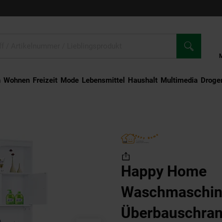
n
Wohnen
Freizeit
Mode
Lebensmittel
Haushalt
Multimedia
Droger
chmaschinen-Überbauschrank Waschmaschinenschrank Badregal Badezimmerreg
Happy Home
Waschmaschin
Überbauschra