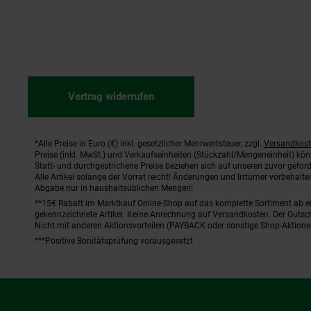
Vertrag widerrufen
*Alle Preise in Euro (€) inkl. gesetzlicher Mehrwertsteuer, zzgl.
Versandkos
Fußnoten
Preise (inkl. MwSt.) und Verkaufseinheiten (Stückzahl/Mengeneinheit) kö
Statt- und durchgestrichene Preise beziehen sich auf unseren zuvor geford
Alle Artikel solange der Vorrat reicht! Änderungen und Irrtümer vorbehal
Abgabe nur in haushaltsüblichen Mengen!
**15€ Rabatt im Marktkauf Online-Shop auf das komplette Sortiment ab 
gekennzeichnete Artikel. Keine Anrechnung auf Versandkosten. Der Gutsch
Nicht mit anderen Aktionsvorteilen (PAYBACK oder sonstige Shop-Aktione
***Positive Bonitätsprüfung vorausgesetzt