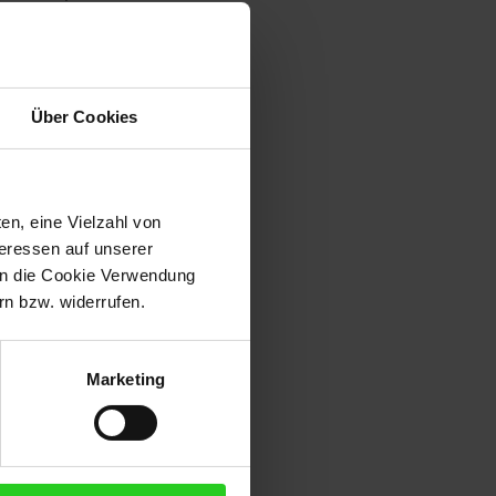
 komfortables Anordnen des
Über Cookies
in jedes Wohnambiente ein.
en, eine Vielzahl von
teressen auf unserer
 in die Cookie Verwendung
n bzw. widerrufen.
Marketing