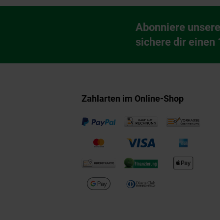
Fußzeile
Abonniere unsere
Newsletter Anmeldu
sichere dir einen
Zahlarten im Online-Shop