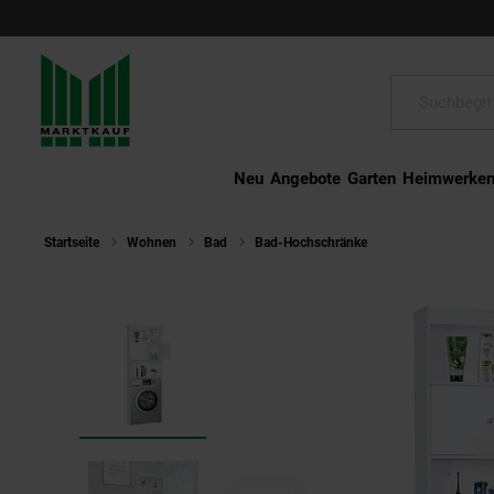
Schließen
Suche:
Neu
Angebote
Garten
Heimwerke
Startseite
Wohnen
Bad
Bad-Hochschränke
Happy Home Was