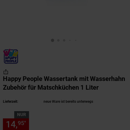
Happy People Wassertank mit Wasserhahn
Zubehör für Matschküchen 1 Liter
(Produkt a
Lieferzeit:
neue Ware ist bereits unterwegs
NUR
14,
nur 14,
€ Sternchen Fußn
95
95
*