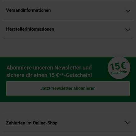
Versandinformationen
Herstellerinformationen
Fußzeile
€
15
**
Newsletter Anmeldung
Abonniere unseren Newsletter und
Gutschein
sichere dir einen 15 €**-Gutschein!
Jetzt Newsletter abonnieren
Zahlarten im Online-Shop