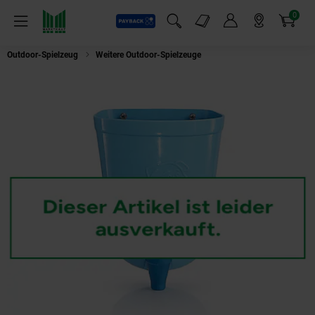
0
Payback
Markt-Angebote
Artikel
Menü
Suchfeld einblenden
Mein Konto
Markt finden
Warenkorb
Outdoor-Spielzeug
Weitere Outdoor-Spielzeuge
Happy People Wassertank