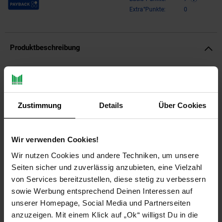
Extra°Punkte:
0
Produktbeschreibung
Hasbro
Nerf Super Soaker Hydro Battle
Zustimmung
Details
Über Cookies
Cruiser Schwimmring
Der Nerf Super Soaker Hydro Battle Cruiser verbindet einen
aufblasbaren Pool-Schwimmer mit aktivem Wasserspaß.
Wir verwenden Cookies!
Kinder ab 6 Jahren können sich auf dem Schwimmring
platzieren und mit dem integrierten Blaster spielerische
Wir nutzen Cookies und andere Techniken, um unsere
Wasserduelle im Pool erleben.
Seiten sicher und zuverlässig anzubieten, eine Vielzahl
von Services bereitzustellen, diese stetig zu verbessern
Der montierte Mega-Blaster wird über das Poolwasser
sowie Werbung entsprechend Deinen Interessen auf
versorgt und muss während des Spiels nicht separat
unserer Homepage, Social Media und Partnerseiten
nachgefüllt werden. Dadurch bleibt der Spielablauf dynamisch,
anzuzeigen. Mit einem Klick auf „Ok“ willigst Du in die
während die angegebene Reichweite von bis zu 4,8 m für