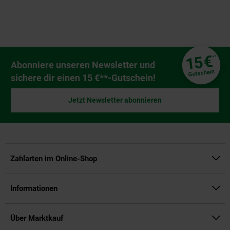
Fußzeile
€
15
**
Newsletter Anmeldung
Abonniere unseren Newsletter und
Gutschein
sichere dir einen 15 €**-Gutschein!
Jetzt Newsletter abonnieren
Zahlarten im Online-Shop
Informationen
Über Marktkauf