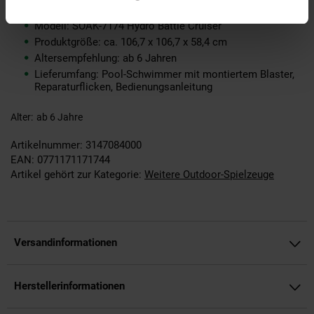
Blaster
Modell: SOAK-7174 Hydro Battle Cruiser
Produktgröße: ca. 106,7 x 106,7 x 58,4 cm
Altersempfehlung: ab 6 Jahren
Lieferumfang: Pool-Schwimmer mit montiertem Blaster,
Reparaturflicken, Bedienungsanleitung
Alter
ab 6 Jahre
Artikelnummer: 3147084000
EAN: 0771171171744
Artikel gehört zur Kategorie:
Weitere Outdoor-Spielzeuge
Versandinformationen
Herstellerinformationen