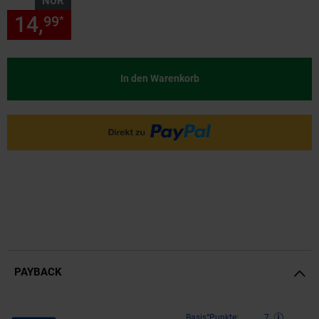
NUR
14,
nur 14,
€ Sternchen Fußn
99
99
*
In den Warenkorb
PAYBACK
Payback Punkte
Basis°Punkte:
7