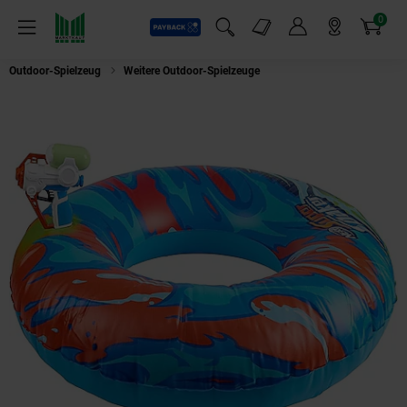
0
Payback
Markt-Angebote
Artikel
Menü
Suchfeld einblenden
Mein Konto
Markt finden
Warenkorb
Outdoor-Spielzeug
Weitere Outdoor-Spielzeuge
Hasbro Nerf Super Soake