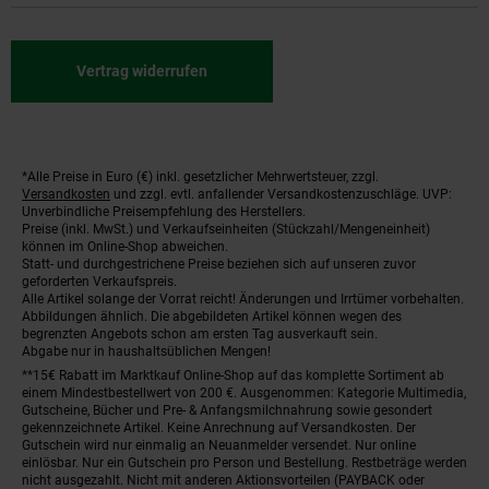
Vertrag widerrufen
*Alle Preise in Euro (€) inkl. gesetzlicher Mehrwertsteuer, zzgl.
Fußnoten
Versandkosten
und zzgl. evtl. anfallender Versandkostenzuschläge. UVP:
Unverbindliche Preisempfehlung des Herstellers.
Preise (inkl. MwSt.) und Verkaufseinheiten (Stückzahl/Mengeneinheit)
können im Online-Shop abweichen.
Statt- und durchgestrichene Preise beziehen sich auf unseren zuvor
geforderten Verkaufspreis.
Alle Artikel solange der Vorrat reicht! Änderungen und Irrtümer vorbehalten.
Abbildungen ähnlich. Die abgebildeten Artikel können wegen des
begrenzten Angebots schon am ersten Tag ausverkauft sein.
Abgabe nur in haushaltsüblichen Mengen!
**15€ Rabatt im Marktkauf Online-Shop auf das komplette Sortiment ab
einem Mindestbestellwert von 200 €. Ausgenommen: Kategorie Multimedia,
Gutscheine, Bücher und Pre- & Anfangsmilchnahrung sowie gesondert
gekennzeichnete Artikel. Keine Anrechnung auf Versandkosten. Der
Gutschein wird nur einmalig an Neuanmelder versendet. Nur online
einlösbar. Nur ein Gutschein pro Person und Bestellung. Restbeträge werden
nicht ausgezahlt. Nicht mit anderen Aktionsvorteilen (PAYBACK oder