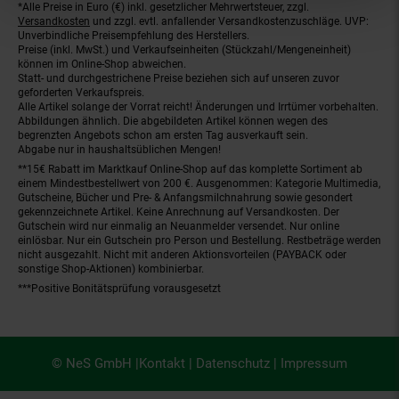
*Alle Preise in Euro (€) inkl. gesetzlicher Mehrwertsteuer, zzgl.
Fußnoten
Versandkosten
und zzgl. evtl. anfallender Versandkostenzuschläge. UVP:
Unverbindliche Preisempfehlung des Herstellers.
Preise (inkl. MwSt.) und Verkaufseinheiten (Stückzahl/Mengeneinheit)
können im Online-Shop abweichen.
Statt- und durchgestrichene Preise beziehen sich auf unseren zuvor
geforderten Verkaufspreis.
Alle Artikel solange der Vorrat reicht! Änderungen und Irrtümer vorbehalten.
Abbildungen ähnlich. Die abgebildeten Artikel können wegen des
begrenzten Angebots schon am ersten Tag ausverkauft sein.
Abgabe nur in haushaltsüblichen Mengen!
**15€ Rabatt im Marktkauf Online-Shop auf das komplette Sortiment ab
einem Mindestbestellwert von 200 €. Ausgenommen: Kategorie Multimedia,
Gutscheine, Bücher und Pre- & Anfangsmilchnahrung sowie gesondert
gekennzeichnete Artikel. Keine Anrechnung auf Versandkosten. Der
Gutschein wird nur einmalig an Neuanmelder versendet. Nur online
einlösbar. Nur ein Gutschein pro Person und Bestellung. Restbeträge werden
nicht ausgezahlt. Nicht mit anderen Aktionsvorteilen (PAYBACK oder
sonstige Shop-Aktionen) kombinierbar.
***Positive Bonitätsprüfung vorausgesetzt
© NeS GmbH |
Kontakt
|
Datenschutz
|
Impressum