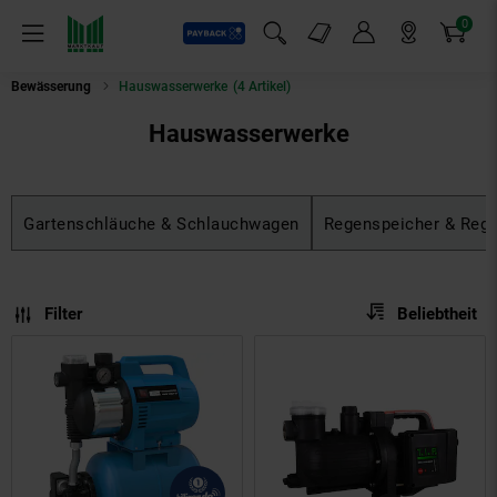
0
Payback
Markt-Angebote
Artikel
Menü
Suchfeld einblenden
Mein Konto
Markt finden
Warenkorb
Bewässerung
Hauswasserwerke
(4 Artikel)
Hauswasserwerke
Gartenschläuche & Schlauchwagen
Regenspeicher & Reg
Sortierung
Sortierung:
Filter
Beliebtheit