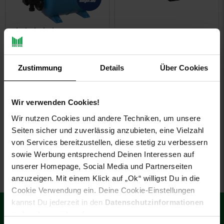
Kundenbewertung: 4,4 von 5 Sternen
Hauswasserautomat T.I.P.
DWS 3500/40 PF
Güde Hauswasserwerk
HWW 1100.1 VF
Zustimmung
Details
Über Cookies
Sie Sparen 43 Prozent,
Sie Sparen 20 Prozent,
-43 %
-20 %
Wir verwenden Cookies!
129,
Aktueller Preis: 129,
214,
ab 214
€ 
*
*
99
99
99
ab
Wir nutzen Cookies und andere Techniken, um unsere
UVP
229,
00
UVP : 229,
00
€
UVP
271,
95
UVP : 271,
95
€
Seiten sicher und zuverlässig anzubieten, eine Vielzahl
von Services bereitzustellen, diese stetig zu verbessern
sowie Werbung entsprechend Deinen Interessen auf
unserer Homepage, Social Media und Partnerseiten
anzuzeigen. Mit einem Klick auf „Ok“ willigst Du in die
Cookie Verwendung ein. Deine Cookie-Einstellungen
Fußzeile
€
kannst Du jederzeit in den
Datenschutzinformationen
15
**
Newsletter Anmeldung
Abonniere unseren Newsletter und
ändern bzw. widerrufen.
Gutschein
sichere dir einen 15 €**-Gutschein!