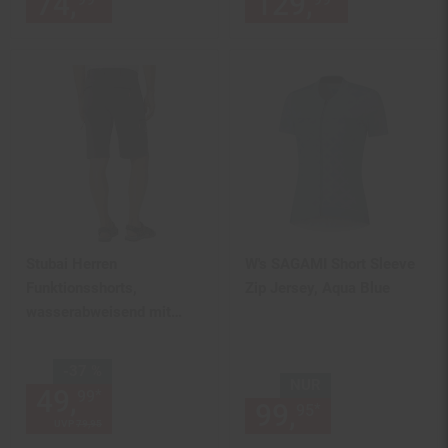
74,
nur 74,
€ Sternchen Fußn
129,
nur 129,
Stubai Herren
W's SAGAMI Short Sleeve
Funktionsshorts,
Zip Jersey, Aqua Blue
wasserabweisend mit
Stretch
Sie Sparen 37 Prozent,
-37 %
NUR
49,
Aktueller Preis: 49,
€ St
*
99
99
99,
nur 99,
€
*
95
95
UVP
79,
95
UVP : 79,
95
€