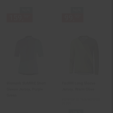
NUR
NUR
159,
nur 159,
€ Sternchen Fu
99,
nur 99,
€
*
*
99
99
95
95
Woman's SUMIRE Short
FUJIMI Long Sleeve
Sleeve Jersey, Purple
Jersey, Warm Olive
Green
Bisheriger 30 Tage Bestpreis:
69,
99
€
Sie Sparen 26 Prozent,
-26 %