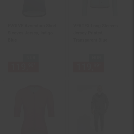
EVOLVE Avventura Short
VERTEX Long Sleeves
Sleeves Jersey, Indigo
Jersey Printed,
Blue
Transparent Blue
NUR
NUR
119,
nur 119,
€ Sternchen Fu
119,
nur 119,
*
*
99
99
99