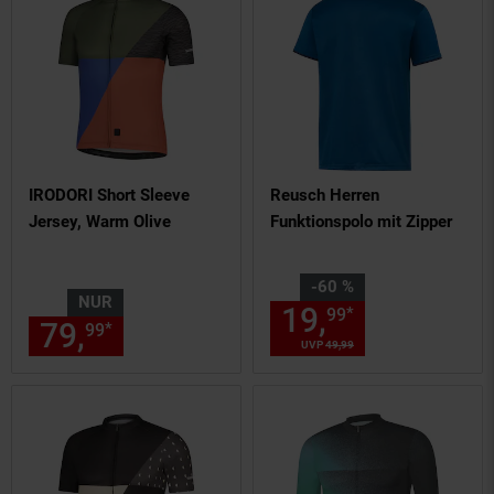
IRODORI Short Sleeve
Reusch Herren
Jersey, Warm Olive
Funktionspolo mit Zipper
Sie Sparen 60 Prozent,
-60 %
NUR
19,
Aktueller
*
99
79,
nur 79,
€ Sternchen Fußn
*
99
99
UVP
49,
99
UVP : 49,
99
€