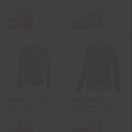
NUR
NUR
99,
nur 99,
€ Sternchen Fußn
109,
nur 109,
*
*
95
95
99
MYOKO L.S. Long Sleeve
Woman's SAIKO Long
Jersey, Green
Sleeve warm, black
NUR
NUR
*
*
99
99
99