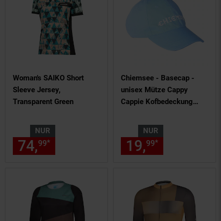
Woman's SAIKO Short
Chiemsee - Basecap -
Sleeve Jersey,
unisex Mütze Cappy
Transparent Green
Cappie Kofbedeckung
hellblau
NUR
NUR
74,
nur 74,
€ Sternchen Fußn
19,
nur 19,
€
*
*
99
99
99
99