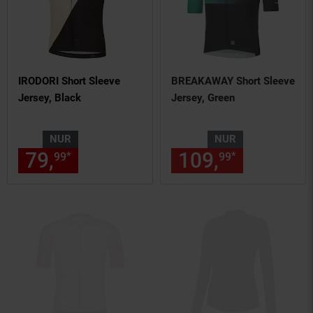
IRODORI Short Sleeve
BREAKAWAY Short Sleeve
Jersey, Black
Jersey, Green
NUR
NUR
79,
nur 79,
€ Sternchen Fußn
109,
nur 109,
*
*
99
99
99