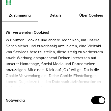
Zustimmung
Details
Über Cookies
Wir verwenden Cookies!
Wir nutzen Cookies und andere Techniken, um unsere
Seiten sicher und zuverlässig anzubieten, eine Vielzahl
von Services bereitzustellen, diese stetig zu verbessern
Nordcap 5er Pack
Woman's ELEMENT Long
sowie Werbung entsprechend Deinen Interessen auf
Funktionspolos
Sleeve Jersey, Lilac
unserer Homepage, Social Media und Partnerseiten
anzuzeigen. Mit einem Klick auf „Ok“ willigst Du in die
Sie Sparen 62 Prozent,
-62 %
Cookie Verwendung ein. Deine Cookie-Einstellungen
NUR
74,
Aktueller Preis: 74,
€ St
*
kannst Du jederzeit in den
99
Datenschutzinformationen
99
109,
nur 109,
*
99
ändern bzw. widerrufen.
UVP
199,
00
UVP : 199,
00
€
Einwilligungsauswahl
Notwendig