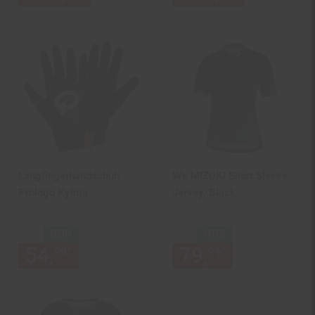
Langfingerhandschuh
W's MIZUKI Short Sleeve
Prologo Kylma
Jersey, Black
NUR
NUR
54,
nur 54,
€ Sternchen Fußn
79,
nur 79,
€
*
*
99
99
99
99