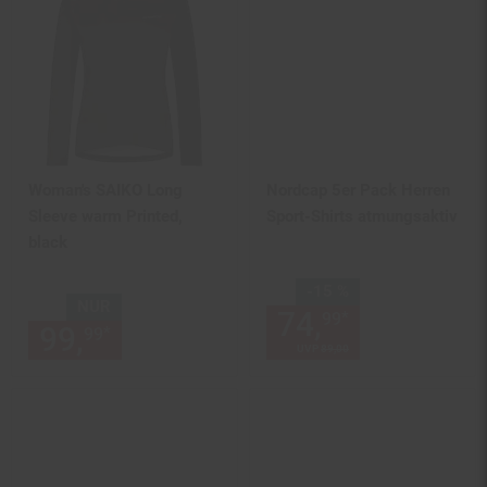
Woman's SAIKO Long
Nordcap 5er Pack Herren
Sleeve warm Printed,
Sport-Shirts atmungsaktiv
black
Sie Sparen 15 Prozent,
-15 %
NUR
74,
Aktueller
*
99
99,
nur 99,
€ Sternchen Fußn
*
99
99
UVP
89,
00
UVP : 89,
00
€