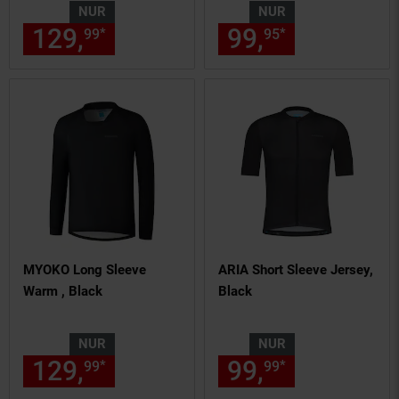
NUR
NUR
129,
nur 129,
€ Sternchen Fu
99,
nur 99,
€
*
*
99
99
95
95
MYOKO Long Sleeve
ARIA Short Sleeve Jersey,
Warm , Black
Black
NUR
NUR
129,
nur 129,
€ Sternchen Fu
99,
nur 99,
€
*
*
99
99
99
99