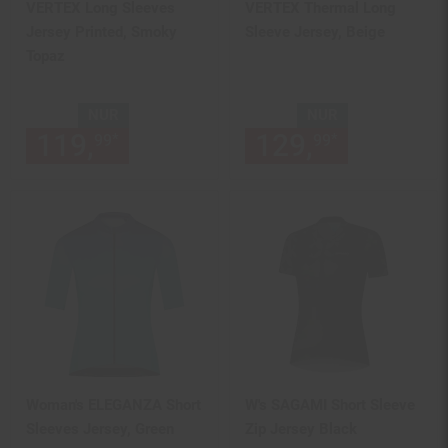
VERTEX Long Sleeves
VERTEX Thermal Long
Jersey Printed, Smoky
Sleeve Jersey, Beige
Topaz
NUR
NUR
119,
nur 119,
€ Sternchen Fu
129,
nur 129,
*
*
99
99
99
Woman's ELEGANZA Short
W's SAGAMI Short Sleeve
Sleeves Jersey, Green
Zip Jersey Black