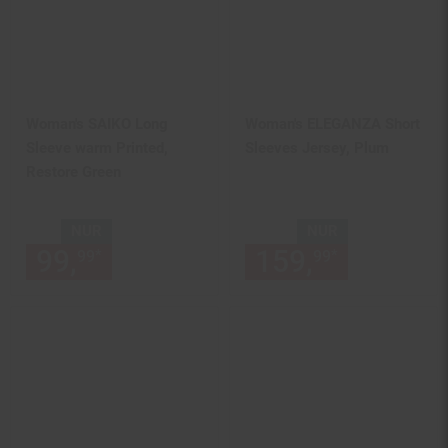
Woman's SAIKO Long
Woman's ELEGANZA Short
Sleeve warm Printed,
Sleeves Jersey, Plum
Restore Green
NUR
NUR
99,
nur 99,
€ Sternchen Fußn
159,
nur 159,
*
*
99
99
99