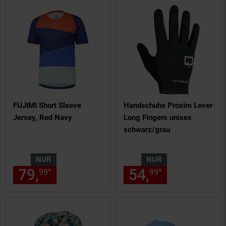
FUJIMI Short Sleeve
Handschuhe Proxim Lever
Jersey, Red Navy
Long Fingers unisex
schwarz/grau
NUR
NUR
79,
nur 79,
€ Sternchen Fußn
54,
nur 54,
€
*
*
99
99
99
99