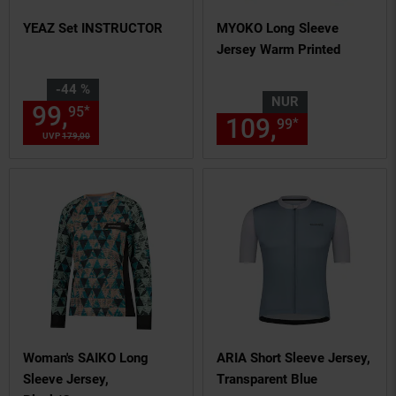
YEAZ Set INSTRUCTOR
MYOKO Long Sleeve
Jersey Warm Printed
Sie Sparen 44 Prozent,
-44 %
NUR
99,
Aktueller Preis: 99,
€ St
*
95
95
109,
nur 109,
*
99
UVP
179,
00
UVP : 179,
00
€
Woman's SAIKO Long
ARIA Short Sleeve Jersey,
Sleeve Jersey,
Transparent Blue