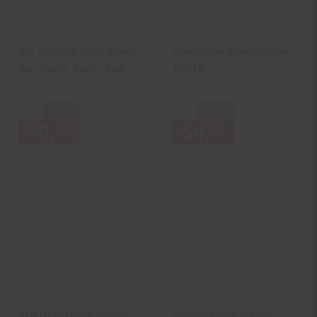
W's SAGAMI Short Sleeve
Langfinger-Handschuhe
Zip Jersey, Black-Blue
FADED
NUR
NUR
99,
nur 99,
€ Sternchen Fußn
54,
nur 54,
€
*
*
95
95
99
99
SENTIERO Short Sleeve
Woman's SAIKO Long