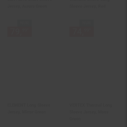
Jersey, Aurora Green
Sleeve Jersey, Red
NUR
NUR
79,
nur 79,
€ Sternchen Fußn
74,
nur 74,
€
*
*
99
99
99
99
ELEMENT Long Sleeve
VERTEX Thermal Long
Jersey, Mirror Green
Sleeve Jersey, Moss
Green