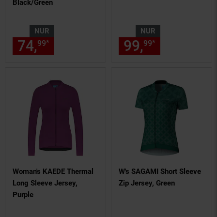
Black/Green
NUR
NUR
74,
nur 74,
€ Sternchen Fußn
99,
nur 99,
€
*
*
99
99
99
99
Woman's KAEDE Thermal
W's SAGAMI Short Sleeve
Long Sleeve Jersey,
Zip Jersey, Green
Purple