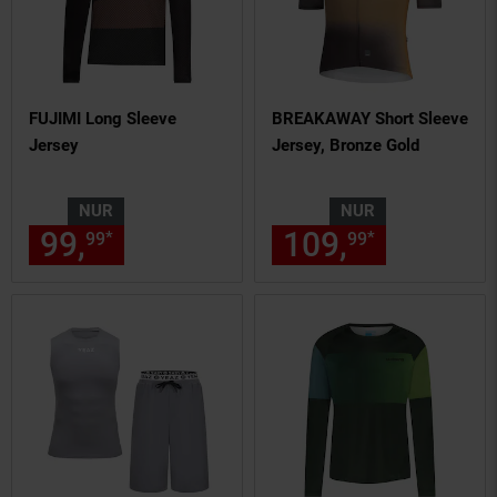
FUJIMI Long Sleeve
BREAKAWAY Short Sleeve
Jersey
Jersey, Bronze Gold
NUR
NUR
99,
nur 99,
€ Sternchen Fußn
109,
nur 109,
*
*
99
99
99