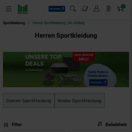
0
Payback
Markt-Angebote
Artikel
Menü
Suchfeld einblenden
Mein Konto
Markt finden
Warenkorb
Sportkleidung
Herren Sportkleidung
(66 Artikel)
Herren Sportkleidung
Damen Sportkleidung
Kinder Sportkleidung
Sortierung
Sortierung:
Filter
Beliebtheit