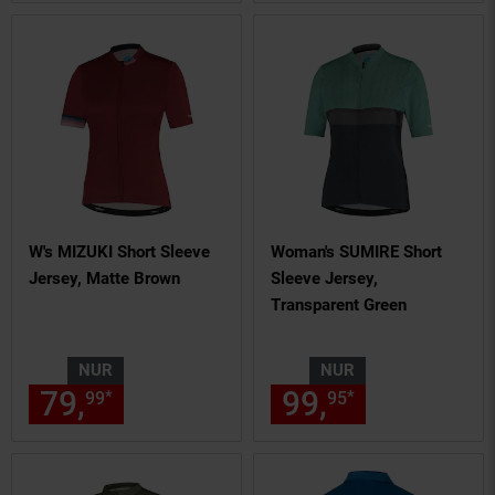
W's MIZUKI Short Sleeve
Woman's SUMIRE Short
Jersey, Matte Brown
Sleeve Jersey,
Transparent Green
NUR
NUR
79,
nur 79,
€ Sternchen Fußn
99,
nur 99,
€
*
*
99
99
95
95