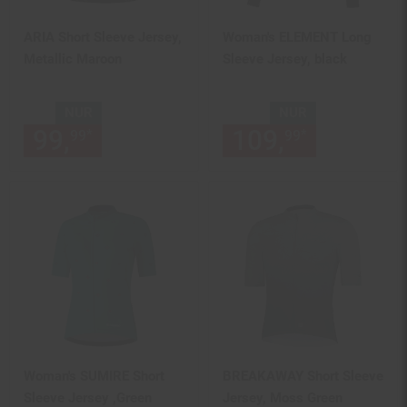
ARIA Short Sleeve Jersey,
Woman's ELEMENT Long
Metallic Maroon
Sleeve Jersey, black
NUR
NUR
99,
nur 99,
€ Sternchen Fußn
109,
nur 109,
*
*
99
99
99
Woman's SUMIRE Short
BREAKAWAY Short Sleeve
Sleeve Jersey ,Green
Jersey, Moss Green