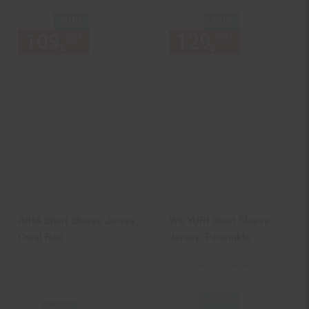
NUR
NUR
109,
nur 109,
€ Sternchen Fu
129,
nur 129,
*
*
99
99
99
ARIA Short Sleeve Jersey,
W's YURI Short Sleeve
Coral Red
Jersey, Perwinkle
Bisheriger 30 Tage Bestpreis:
129,
99
€
Sie Sparen 13 Prozent,
-13 %