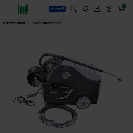
0
Payback
Markt-Angebote
Artikel
Menü
Suchfeld einblenden
Mein Konto
Markt finden
Warenkorb
Gartentechnik
Hochdruckreiniger
Hochdruckreiniger Heißwasser Reiniger 