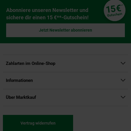
Fußzeile
€
15
**
Newsletter Anmeldung
Abonniere unseren Newsletter und
Gutschein
sichere dir einen 15 €**-Gutschein!
Jetzt Newsletter abonnieren
Zahlarten im Online-Shop
Informationen
Über Marktkauf
Vertrag widerrufen