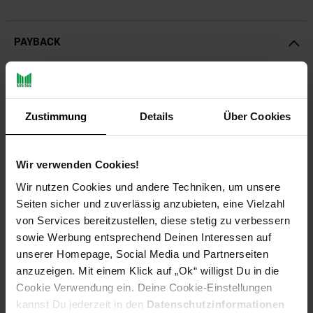
PAYBACK
Payback Punkte
Basis°Punkte:
1.349
Extra°Punkte:
0
Zustimmung
Details
Über Cookies
Produktbeschreibung
Wir verwenden Cookies!
Wir nutzen Cookies und andere Techniken, um unsere
Heißwasser Hochdruckreiniger RJHT-2015 Dampfstrahler
Seiten sicher und zuverlässig anzubieten, eine Vielzahl
HauptmerkmaleMit diesem leistungsstarken
von Services bereitzustellen, diese stetig zu verbessern
Hochdruckreiniger setzen Sie auf eine zuverlässige und
sowie Werbung entsprechend Deinen Interessen auf
effiziente Lösung für anspruchsvolle Reinigungsaufgaben. Ob
in der Industrie, Landwirtschaft oder im Gewerbe – der
unserer Homepage, Social Media und Partnerseiten
Heißwasser Hochdruckreiniger überzeugt durch seine
anzuzeigen. Mit einem Klick auf „Ok“ willigst Du in die
kraftvolle Leistung, vielseitige Einsatzmöglichkeiten und
Cookie Verwendung ein. Deine Cookie-Einstellungen
robuste Bauweise.AnwendungsbereicheIndustrie: Reinigung
kannst Du jederzeit in den
Datenschutzinformationen
von Produktionsanlagen, Hallen, Maschinen