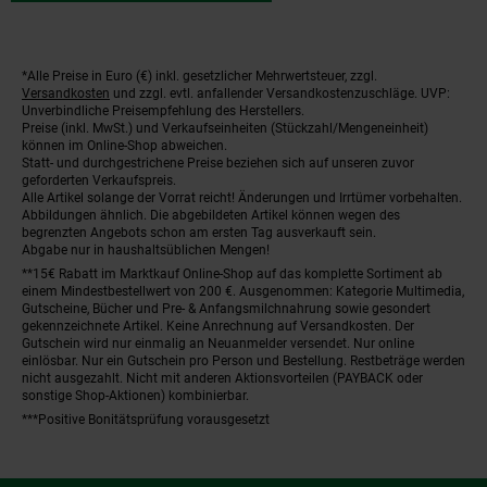
*Alle Preise in Euro (€) inkl. gesetzlicher Mehrwertsteuer, zzgl.
Fußnoten
Versandkosten
und zzgl. evtl. anfallender Versandkostenzuschläge. UVP:
Unverbindliche Preisempfehlung des Herstellers.
Preise (inkl. MwSt.) und Verkaufseinheiten (Stückzahl/Mengeneinheit)
können im Online-Shop abweichen.
Statt- und durchgestrichene Preise beziehen sich auf unseren zuvor
geforderten Verkaufspreis.
Alle Artikel solange der Vorrat reicht! Änderungen und Irrtümer vorbehalten.
Abbildungen ähnlich. Die abgebildeten Artikel können wegen des
begrenzten Angebots schon am ersten Tag ausverkauft sein.
Abgabe nur in haushaltsüblichen Mengen!
**15€ Rabatt im Marktkauf Online-Shop auf das komplette Sortiment ab
einem Mindestbestellwert von 200 €. Ausgenommen: Kategorie Multimedia,
Gutscheine, Bücher und Pre- & Anfangsmilchnahrung sowie gesondert
gekennzeichnete Artikel. Keine Anrechnung auf Versandkosten. Der
Gutschein wird nur einmalig an Neuanmelder versendet. Nur online
einlösbar. Nur ein Gutschein pro Person und Bestellung. Restbeträge werden
nicht ausgezahlt. Nicht mit anderen Aktionsvorteilen (PAYBACK oder
sonstige Shop-Aktionen) kombinierbar.
***Positive Bonitätsprüfung vorausgesetzt