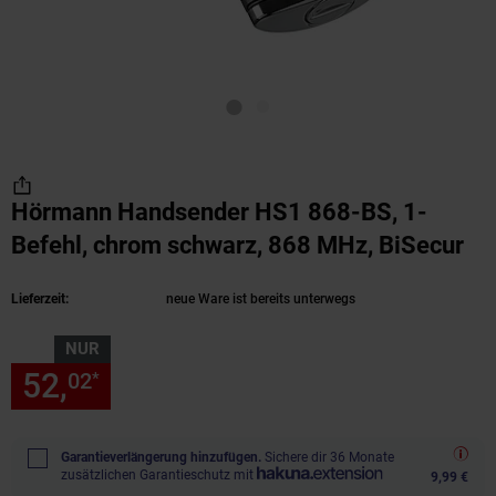
Hörmann Handsender HS1 868-BS, 1-
Befehl, chrom schwarz, 868 MHz, BiSecur
(P
Lieferzeit:
neue Ware ist bereits unterwegs
NUR
52,
nur 52,
€ Sternchen Fußn
02
02
*
Garantieverlängerung hinzufügen.
Sichere dir 36 Monate
zusätzlichen Garantieschutz mit
9,99 €