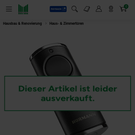
0
Payback
Markt-Angebote
Artikel
Menü
Suchfeld einblenden
Mein Konto
Markt finden
Warenkorb
Hausbau & Renovierung
Haus- & Zimmertüren
Hörmann Handsender HS1 8