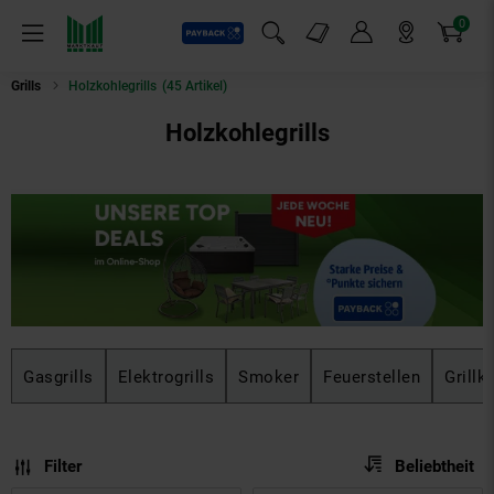
0
Payback
Markt-Angebote
Artikel
Menü
Suchfeld einblenden
Mein Konto
Markt finden
Warenkorb
Grills
Holzkohlegrills
(45 Artikel)
Holzkohlegrills
Gasgrills
Elektrogrills
Smoker
Feuerstellen
Grillk
Sortierung
Sortierung:
Filter
Beliebtheit