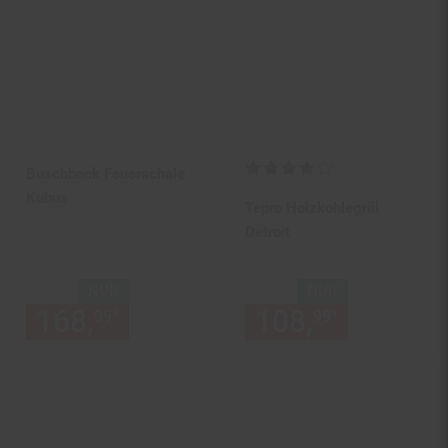
Kundenbewertung: 4,13 von 5 
Buschbeck Feuerschale
Kubus
Tepro Holzkohlegrill
Detroit
NUR
NUR
168,
nur 168,
€ Sternchen Fu
108,
nur 108,
*
*
99
99
99