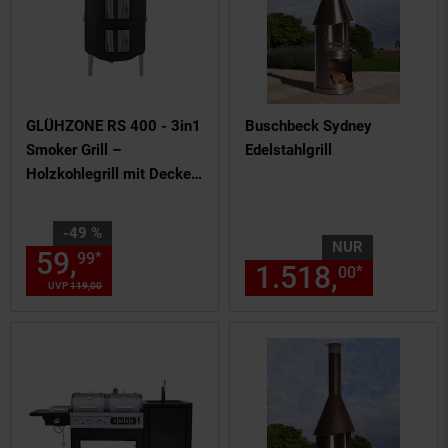
GLÜHZONE RS 400 - 3in1
Buschbeck Sydney
Smoker Grill –
Edelstahlgrill
Holzkohlegrill mit Deckel
zum Räuchern, Grillen und
Garen für Garten & Balkon
Sie Sparen 49 Prozent,
-49 %
NUR
59,
Aktueller Preis: 59,
€ St
*
99
99
1.518,
nur 15
*
00
UVP
119,
00
UVP : 119,
00
€