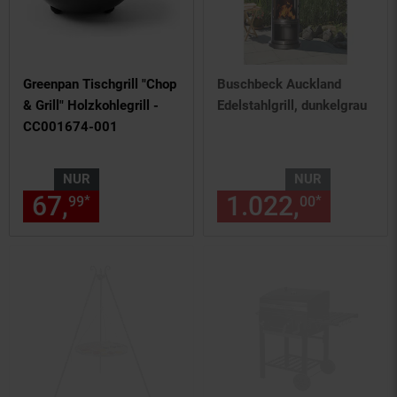
Greenpan Tischgrill "Chop
Buschbeck Auckland
& Grill" Holzkohlegrill -
Edelstahlgrill, dunkelgrau
CC001674-001
NUR
NUR
67,
nur 67,
€ Sternchen Fußn
1.022,
nur 10
*
*
99
99
00