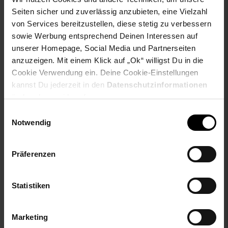
Edelstahlgrill, dunkelgrau
Tepro Holzkohle Kugelgrill
Seiten sicher und zuverlässig anzubieten, eine Vielzahl
"Key West"
von Services bereitzustellen, diese stetig zu verbessern
sowie Werbung entsprechend Deinen Interessen auf
Sie Sparen 18 Prozent,
-18 %
unserer Homepage, Social Media und Partnerseiten
NUR
48,
Aktueller
*
99
anzuzeigen. Mit einem Klick auf „Ok“ willigst Du in die
1.484,
nur 1484,
€ Sternchen
*
00
00
Cookie Verwendung ein. Deine Cookie-Einstellungen
UVP
59,
95
UVP : 59,
95
€
kannst Du jederzeit in den
Datenschutzinformationen
ändern bzw. widerrufen.
Einwilligungsauswahl
Notwendig
Präferenzen
Statistiken
Kundenbewertung: 4,44 von 5 Sternen
GLÜHZONE HKG 100 -
Schwenkgrill aus
Marketing
El Fuego® Holzkohlegrill
Edelstahl mit Feuerschale