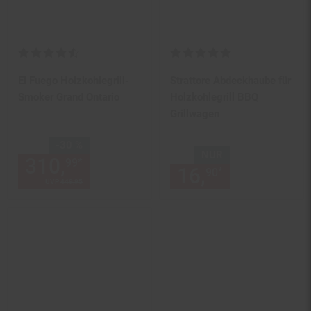
Kundenbewertung: 4,63 von 5 Sternen
Kundenbewertung: 5 von 5 Ste
El Fuego Holzkohlegrill-
Strattore Abdeckhaube für
Smoker Grand Ontario
Holzkohlegrill BBQ
Grillwagen
Sie Sparen 30 Prozent,
-30 %
NUR
310,
Aktueller Preis: 310,
€ 
*
99
99
16,
nur 16,
€
*
90
90
UVP
449,
95
UVP : 449,
95
€