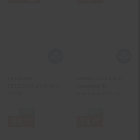
UVP
299,
95
UVP : 299,
95
€
FARMCOOK
FARMCOOK Grillplatte
FEUERSCHALEN RING Ø
Feuerplatte für
71 CM
Feuerschale Ø 61 CM
NUR
NUR
89,
nur 89,
€ Sternchen Fußn
74,
nur 74,
€
*
*
99
99
99
99