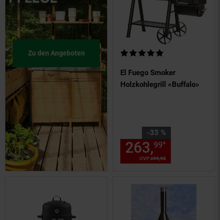
Kundenbewertung: 5 von 5 Ste
Zu den Angeboten
El Fuego Smoker
Holzkohlegrill «Buffalo»
Sie Sparen 33 Prozent,
-33 %
263,
Aktuelle
*
99
UVP
399,
95
UVP : 399,
95
€