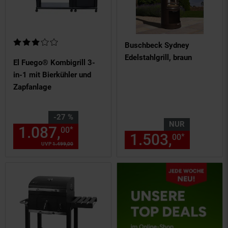
Kundenbewertung: 3 von 5 Sternen
Buschbeck Sydney
Edelstahlgrill, braun
El Fuego® Kombigrill 3-
in-1 mit Bierkühler und
Zapfanlage
Sie Sparen 27 Prozent,
-27 %
NUR
1.087,
Aktueller Preis: 1087,
*
00
0
1.503,
nur 15
*
00
UVP
1.499,
00
UVP : 1499,
00
€