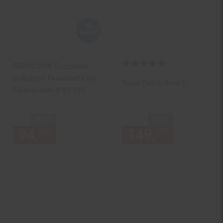
Kundenbewertung: 5 von 5 Ste
FARMCOOK Bratplatte
Grillplatte Feuerplatte für
Tepro Dutch Oven L
Feuerschale Ø 81 CM
NUR
NUR
94,
nur 94,
€ Sternchen Fußn
149,
nur 149,
*
*
99
99
99