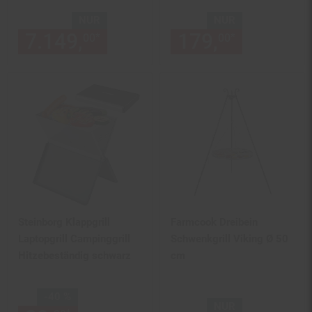
aus Granit
NUR
NUR
7.149,
nur 7149,
179,
€ Sternchen
nur 179,
*
*
00
00
00
Steinborg Klappgrill
Farmcook Dreibein
Laptopgrill Campinggrill
Schwenkgrill Viking Ø 50
Hitzebeständig schwarz
cm
Sie Sparen 40 Prozent,
-40 %
NUR