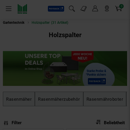
0
Payback
Markt-Angebote
Artikel
Menü
Suchfeld einblenden
Mein Konto
Markt finden
Warenkorb
Gartentechnik
Holzspalter
(31 Artikel)
Holzspalter
Rasenmäher
Rasenmäherzubehör
Rasenmähroboter
Sortierung
Sortierung:
Filter
Beliebtheit