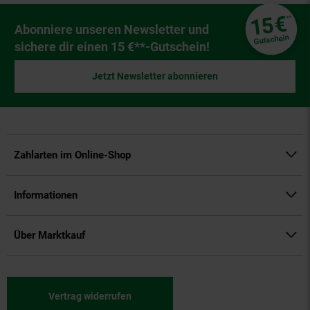
Fußzeile
€
15
**
Newsletter Anmeldung
Abonniere unseren Newsletter und
Gutschein
sichere dir einen 15 €**-Gutschein!
Jetzt Newsletter abonnieren
Zahlarten im Online-Shop
Informationen
Über Marktkauf
Vertrag widerrufen