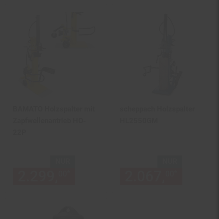
BAMATO Holzspalter mit
scheppach Holzspalter
Zapfwellenantrieb HO-
HL2550GM
22P
NUR
NUR
2.299,
nur 2299,
2.067,
€ Sternchen
nur 20
*
*
00
00
00