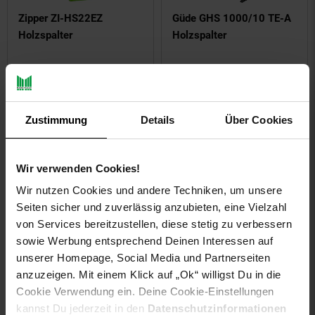
Zipper ZI-HS22EZ
Güde GHS 1000/10 TE-A
Holzspalter
Holzspalter
Sie Sparen 28 Prozent,
Sie Sparen 26 Prozent,
-28 %
-26 %
2.278,
Aktueller Preis: 2278,
805,
Aktuelle
*
*
00
00
0
UVP
3.199,
00
UVP : 3199,
00
€
UVP
1.098,
00
UVP : 1098,
00
€
Zustimmung
Details
Über Cookies
Wir verwenden Cookies!
Wir nutzen Cookies und andere Techniken, um unsere
Seiten sicher und zuverlässig anzubieten, eine Vielzahl
von Services bereitzustellen, diese stetig zu verbessern
sowie Werbung entsprechend Deinen Interessen auf
unserer Homepage, Social Media und Partnerseiten
anzuzeigen. Mit einem Klick auf „Ok“ willigst Du in die
BAMATO Holzspalter mit
BAMATO Holzspalter mit
Cookie Verwendung ein. Deine Cookie-Einstellungen
Elektroantrieb HO-7E inkl.
Elektro- und
kannst Du jederzeit in den
Datenschutzinformationen