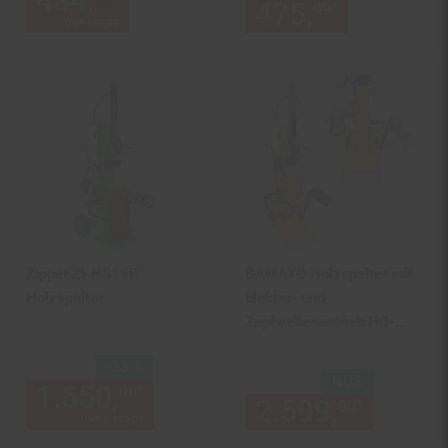
484,
Aktueller Preis: 484,
€ 
475,
nur 475,
*
99
UVP
699,
00
UVP : 699,
00
€
Zipper ZI-HS16E
BAMATO Holzspalter mit
Holzspalter
Elektro- und
Zapfwellenantrieb HO-
22EP
Sie Sparen 33 Prozent,
-33 %
NUR
1.650,
Aktueller Preis: 1650,
*
00
0
2.599,
nur 25
*
00
UVP
2.499,
00
UVP : 2499,
00
€