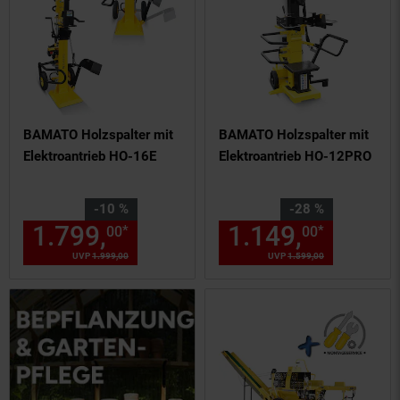
BAMATO Holzspalter mit
BAMATO Holzspalter mit
Elektroantrieb HO-16E
Elektroantrieb HO-12PRO
Sie Sparen 10 Prozent,
Sie Sparen 28 Prozent,
-10 %
-28 %
1.799,
Aktueller Preis: 1799,
1.149,
Aktuel
*
*
00
00
0
UVP
1.999,
00
UVP : 1999,
00
€
UVP
1.599,
00
UVP : 1599,
00
€