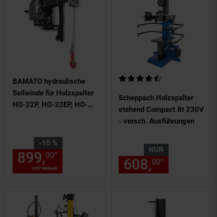
Kundenbewertung: 4,61 von 5 
BAMATO hydraulische
Seilwinde für Holzspalter
Scheppach Holzspalter
HO-22P, HO-22EP, HO-
stehend Compact 8t 230V
30EP
- versch. Ausführungen
Sie Sparen 10 Prozent,
-10 %
NUR
899,
Aktueller Preis: 899,
€ 
*
00
00
608,
nur 608,
*
00
UVP
999,
00
UVP : 999,
00
€