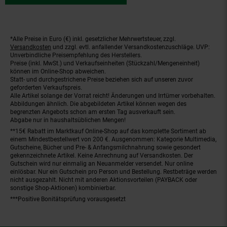
*Alle Preise in Euro (€) inkl. gesetzlicher Mehrwertsteuer, zzgl.
Fußnoten
Versandkosten
und zzgl. evtl. anfallender Versandkostenzuschläge. UVP:
Unverbindliche Preisempfehlung des Herstellers.
Preise (inkl. MwSt.) und Verkaufseinheiten (Stückzahl/Mengeneinheit)
können im Online-Shop abweichen.
Statt- und durchgestrichene Preise beziehen sich auf unseren zuvor
geforderten Verkaufspreis.
Alle Artikel solange der Vorrat reicht! Änderungen und Irrtümer vorbehalten.
Abbildungen ähnlich. Die abgebildeten Artikel können wegen des
begrenzten Angebots schon am ersten Tag ausverkauft sein.
Abgabe nur in haushaltsüblichen Mengen!
**15€ Rabatt im Marktkauf Online-Shop auf das komplette Sortiment ab
einem Mindestbestellwert von 200 €. Ausgenommen: Kategorie Multimedia,
Gutscheine, Bücher und Pre- & Anfangsmilchnahrung sowie gesondert
gekennzeichnete Artikel. Keine Anrechnung auf Versandkosten. Der
Gutschein wird nur einmalig an Neuanmelder versendet. Nur online
einlösbar. Nur ein Gutschein pro Person und Bestellung. Restbeträge werden
nicht ausgezahlt. Nicht mit anderen Aktionsvorteilen (PAYBACK oder
sonstige Shop-Aktionen) kombinierbar.
***Positive Bonitätsprüfung vorausgesetzt