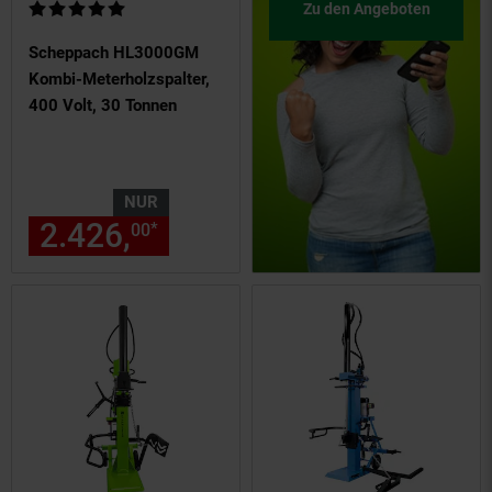
Kundenbewertung: 5 von 5 Sternen
Zu den Angeboten
Scheppach HL3000GM
Kombi-Meterholzspalter,
400 Volt, 30 Tonnen
NUR
2.426,
nur 2426,
€ Sternchen
*
00
00