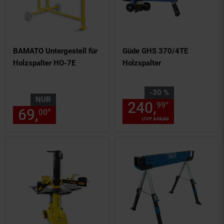
BAMATO Untergestell für
Güde GHS 370/4TE
Holzspalter HO-7E
Holzspalter
Sie Sparen 30 Prozent,
-30 %
NUR
240,
Aktuelle
*
99
69,
nur 69,
€ Sternchen Fußn
*
00
00
UVP
349,
00
UVP : 349,
00
€