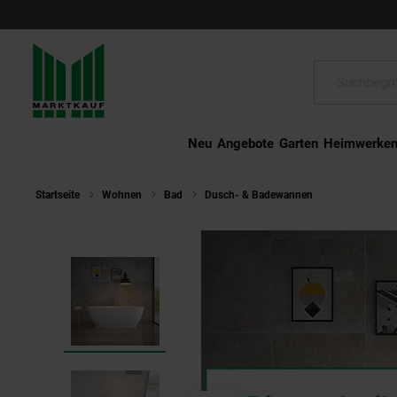
Schließen
Suche:
Neu
Angebote
Garten
Heimwerke
Startseite
Wohnen
Bad
Dusch- & Badewannen
HOME DELUXE