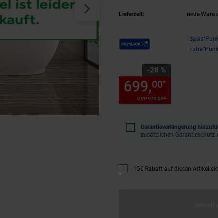
Lieferzeit:
neue Ware i
Payback Punkte
Basis°Punk
Extra°Punk
Sie Sparen 28 Prozent,
-28 %
699,
Sie Spa
00
*
*
UVP
979,
00
UVP : 979,
00
€
Garantieverlängerung hinzufü
zusätzlichen Garantieschutz 
15€ Rabatt auf diesen Artikel si
Promotion "15€ Rabatt auf diese
Aktuell 