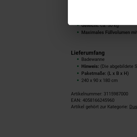
Material:
Acryl
Farbe:
Weiß
Wandstärke:
1 cm
Gewicht:
ca. 50 kg
Maximales Füllvolumen mit
Lieferumfang
Badewanne
Hinweis:
(Die abgebildete 
Paketmaße: (L x B x H)
240 x 90 x 180 cm
Artikelnummer: 3115987000
EAN: 4058166245960
Artikel gehört zur Kategorie:
Dus