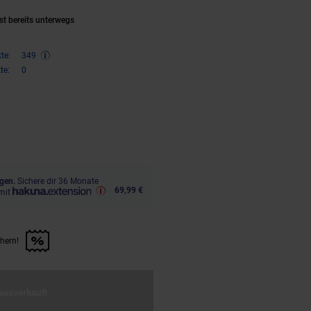
st bereits unterwegs
te:
349
te:
0
ren 28 Prozent, 699,
€ Sternchen
00
gen.
Sichere dir 36 Monate
69,99 €
mit
chern!
n Artikel sichern!" anwenden
ausverkauft