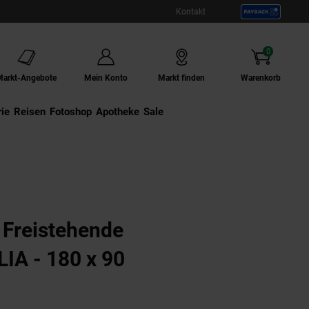
Kontakt
0
Artikel
Markt-Angebote
Mein Konto
Markt finden
Warenkorb
ie
Externer Link:
Reisen
Externer Link:
Fotoshop
Externer Link:
Apotheke
Sale
Freistehende
IA - 180 x 90
tuell ausverkauft)