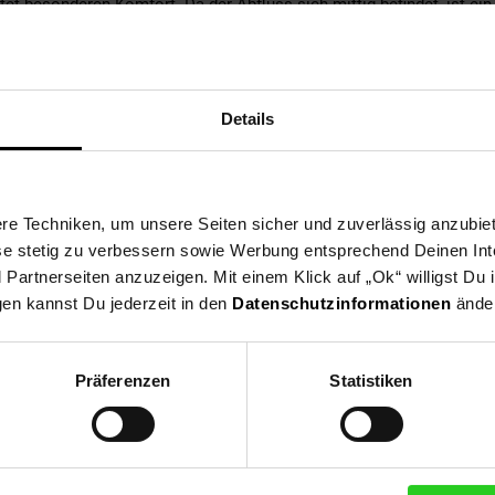
et besonderen Komfort. Da der Abfluss sich mittig befindet, ist ei
istehenden Konstruktion kann die Wanne an jedem Ort in deinem Bad
ietet eine glatte, porenfreie Oberfläche. Die Badewanne DELIA ist e
Details
e Techniken, um unsere Seiten sicher und zuverlässig anzubiet
chlossene Wanne
ese stetig zu verbessern sowie Werbung entsprechend Deinen In
esign
artnerseiten anzuzeigen. Mit einem Klick auf „Ok“ willigst Du
ung dank neuester Acryl-Formel
gen kannst Du jederzeit in den
Datenschutzinformationen
änder
 Rand von 1 cm
bflussset
r ein strahlendes Weiß
Präferenzen
Statistiken
llation
 90 x 58 cm