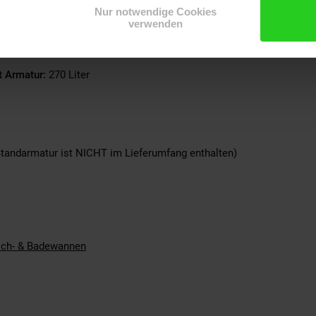
Nur notwendige Cookies
verwenden
 Armatur:
270 Liter
Standarmatur ist NICHT im Lieferumfang enthalten)
ch- & Badewannen