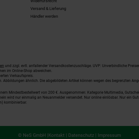
Widerrufsrecht
Versand & Lieferung
Händler werden
ten
und zzgl. evtl. anfallender Versandkostenzuschläge. UVP: Unverbindliche Preise
nnen im Online-Shop abweichen.
erten Verkaufspreis.
ten. Abbildungen ähnlich. Die abgebildeten Artikel können wegen des begrenzten An
einem Mindestbestellwert von 200 €. Ausgenommen: Kategorie Multimedia, Gutsche
ein wird nur einmalig an Neuanmelder versendet. Nur online einlösbar. Nur ein Gut
n) kombinierbar.
© NeS GmbH |
Kontakt
|
Datenschutz
|
Impressum