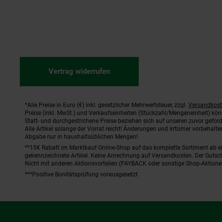
Vertrag widerrufen
*Alle Preise in Euro (€) inkl. gesetzlicher Mehrwertsteuer, zzgl.
Versandkos
Fußnoten
Preise (inkl. MwSt.) und Verkaufseinheiten (Stückzahl/Mengeneinheit) kö
Statt- und durchgestrichene Preise beziehen sich auf unseren zuvor geford
Alle Artikel solange der Vorrat reicht! Änderungen und Irrtümer vorbehal
Abgabe nur in haushaltsüblichen Mengen!
**15€ Rabatt im Marktkauf Online-Shop auf das komplette Sortiment ab 
gekennzeichnete Artikel. Keine Anrechnung auf Versandkosten. Der Gutsch
Nicht mit anderen Aktionsvorteilen (PAYBACK oder sonstige Shop-Aktione
***Positive Bonitätsprüfung vorausgesetzt