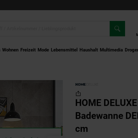
n
Wohnen
Freizeit
Mode
Lebensmittel
Haushalt
Multimedia
Droger
 Freistehende Badewanne DELIA - 180 x 90 cm
HOME DELUXE 
Badewanne DEL
cm
(Produkt ak