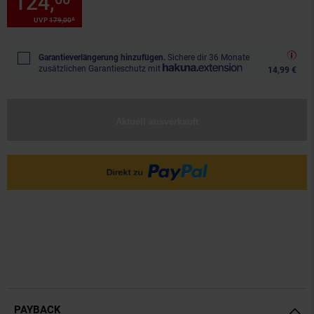
124,
Sie Sparen 30 Prozent, 1
*
UVP
179,
00
UVP : 179,
00
€
Garantieverlängerung hinzufügen.
Sichere dir 36 Monate
zusätzlichen Garantieschutz mit
14,99 €
Aktuell ausverkauft
PAYBACK