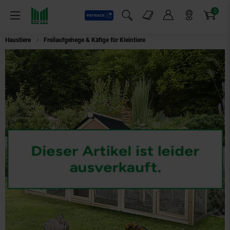
0
Payback
Markt-Angebote
Artikel
Menü
Suchfeld einblenden
Mein Konto
Markt finden
Warenkorb
Haustiere
Freilaufgehege & Käfige für Kleintiere
HOME DELUXE Kaninchens