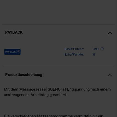
PAYBACK
Payback Punkte
Basis°Punkte:
399
Extra°Punkte:
0
Produktbeschreibung
Mit dem Massagesessel SUENO ist Entspannung nach einem
anstrengenden Arbeitstag garantiert.
Die verschiedenen Massageprogramme vermitteln dir ein