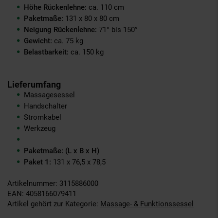
Höhe Rückenlehne:
ca. 110 cm
Paketmaße:
131 x 80 x 80 cm
Neigung Rückenlehne:
71° bis 150°
Gewicht:
ca. 75 kg
Belastbarkeit:
ca. 150 kg
Lieferumfang
Massagesessel
Handschalter
Stromkabel
Werkzeug
Paketmaße: (L x B x H)
Paket 1:
131 x 76,5 x 78,5
Artikelnummer: 3115886000
EAN: 4058166079411
Artikel gehört zur Kategorie:
Massage- & Funktionssessel