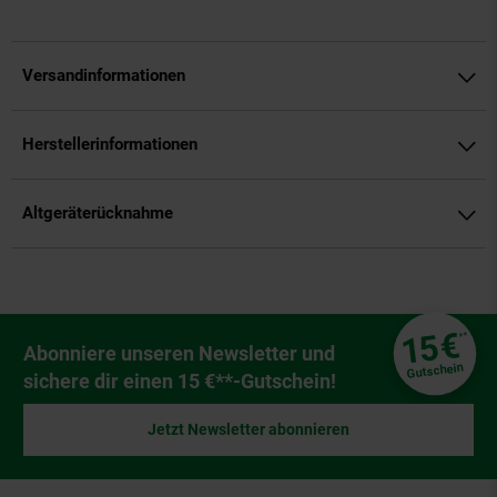
Versandinformationen
Herstellerinformationen
Altgeräterücknahme
Fußzeile
€
15
**
Newsletter Anmeldung
Abonniere unseren Newsletter und
Gutschein
sichere dir einen 15 €**-Gutschein!
Jetzt Newsletter abonnieren