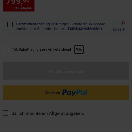
799,
Sie Sparen 30 Prozent, 7
*
UVP
1.149,
00
UVP : 1149,
00
€
Garantieverlängerung hinzufügen.
Sichere dir 36 Monate
zusätzlichen Garantieschutz mit
69,99 €
15€ Rabatt auf diesen Artikel sichern!
Promotion "15€ Rabatt auf diesen Artikel sichern!" anwenden
Aktuell ausverkauft
Ja, ich möchte ein Altgerät abgeben.