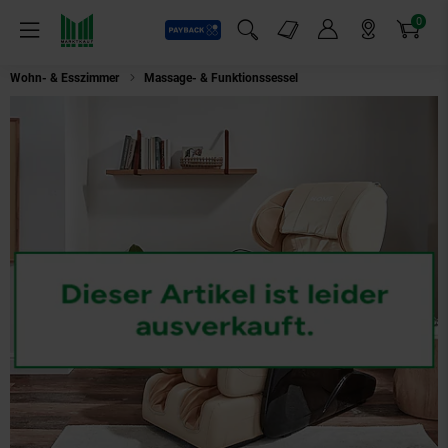
0
Payback
Markt-Angebote
Artikel
Menü
Suchfeld einblenden
Mein Konto
Markt finden
Warenkorb
Wohn- & Esszimmer
Massage- & Funktionssessel
HOME DELUXE Massages