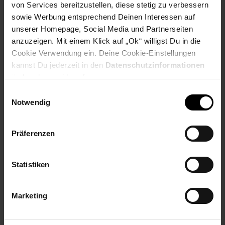
von Services bereitzustellen, diese stetig zu verbessern
sowie Werbung entsprechend Deinen Interessen auf
unserer Homepage, Social Media und Partnerseiten
Alles in allem ist der SUENO ein moderner Allround-
anzuzeigen. Mit einem Klick auf „Ok“ willigst Du in die
Massagesessel mit umfangreichen Funktionen. Genieße jetzt
Cookie Verwendung ein. Deine Cookie-Einstellungen
eine erholsame Massage!
kannst Du jederzeit in den
Datenschutzinformationen
ändern bzw. widerrufen.
Einwilligungsauswahl
Notwendig
Produktdetails
Schwarz mit silbernen Zierstreifen
Kunstleder / 100% Polyurethane
Präferenzen
Massagefunktion: ''Kneten'' und ''Shiatsu''
vorprogrammiert
Luftdruckmassage
Statistiken
integrierte Heizfunktion bis max. 45° C
Schulterbereich: 4 Airbags
Marketing
32 Luftkissen mit veränderbarem Druck (Schulter, Arme,
Füße)
Massagerollen Rückenbereich: 12