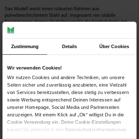
Das Modell weist einen robusten Rahmen aus
pulverbeschichtetem Stahl auf. Insgesamt vier stabile
Eisenstangen dienen als Halterung für die herrlich breit und
tief gestaltete Sitzbank. Arm - und Rückenlehne wurden aus
robustem Polyrattan gefertigt. Sonnenschutz oder Sonnenliege
- ein leichtes Faltdach zum Auf - oder Zuziehen bietet dir beide
Zustimmung
Details
Über Cookies
Möglichkeiten. Das Highlight stellen die weichen Kissen sowie
die traumhaft schönen Vorhänge dar, die ebenfalls zum
Lieferumfang des Gartenpavillons gehören.
Wir verwenden Cookies!
Wir nutzen Cookies und andere Techniken, um unsere
Seiten sicher und zuverlässig anzubieten, eine Vielzahl
Der Gartenpavillon stellt ebenfalls einen wunderbaren Sonnen -
von Services bereitzustellen, diese stetig zu verbessern
und Windschutz dar. Die dicht gewebten Vorhänge aus 100%
Polyester halten allzu grelles Sonnenlicht sowie etwas
sowie Werbung entsprechend Deinen Interessen auf
stärkeren Wind ab. Gleichzeitig ist das Material für die
unserer Homepage, Social Media und Partnerseiten
Vorhänge wasserabweisend, sodass du beim entspannten
anzuzeigen. Mit einem Klick auf „Ok“ willigst Du in die
Träumen in deinem Gartenpavillon auch bei einem leichten
Cookie Verwendung ein. Deine Cookie-Einstellungen
Sommerregen nicht gleich ins Haus eilen musst.
kannst Du jederzeit in den
Datenschutzinformationen
ändern bzw. widerrufen.