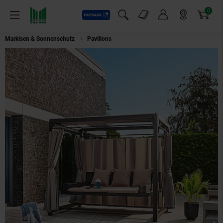
0
Payback
Markt-Angebote
Artikel
Menü
Suchfeld einblenden
Mein Konto
Markt finden
Warenkorb
Markisen & Sonnenschutz
Pavillons
HOME DELUXE Pavillon Gartenlieg