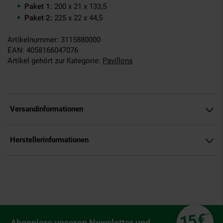
Paket 1:
200 x 21 x 133,5
Paket 2:
225 x 22 x 44,5
Artikelnummer: 3115880000
EAN: 4058166047076
Artikel gehört zur Kategorie:
Pavillons
Versandinformationen
Herstellerinformationen
Fußzeile
€
15
**
Newsletter Anmeldung
Abonniere unseren Newsletter und