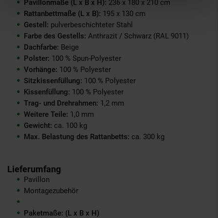
Pavillonmaße (L x B x H):
236 x 180 x 210 cm
Rattanbettmaße (L x B):
195 x 130 cm
Gestell:
pulverbeschichteter Stahl
Farbe des Gestells:
Anthrazit / Schwarz (RAL 9011)
Dachfarbe:
Beige
Polster:
100 % Spun-Polyester
Vorhänge:
100 % Polyester
Sitzkissenfüllung:
100 % Polyester
Kissenfüllung:
100 % Polyester
Trag- und Drehrahmen:
1,2 mm
Weitere Teile:
1,0 mm
Gewicht:
ca. 100 kg
Max. Belastung des Rattanbetts:
ca. 300 kg
Lieferumfang
Pavillon
Montagezubehör
Paketmaße: (L x B x H)