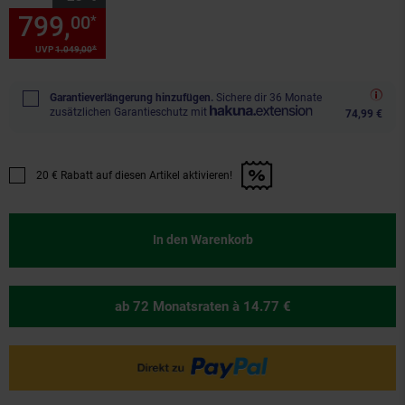
799,
Sie Sparen 23 Prozent, 7
00
*
*
UVP
1.049,
00
UVP : 1049,
00
€
Garantieverlängerung hinzufügen.
Sichere dir 36 Monate
zusätzlichen Garantieschutz mit
74,99 €
20 € Rabatt auf diesen Artikel aktivieren!
Promotion "20 € Rabatt auf diesen Artikel aktivieren!" anwenden
In den Warenkorb
ab 72 Monatsraten
à 14.77 €