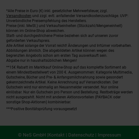
*Alle Preise in Euro (€) inkl. gesetzlicher Mehrwertsteuer, zzgl.
Fußnoten
Versandkosten
und zzgl. evtl. anfallender Versandkostenzuschläge. UVP:
Unverbindliche Preisempfehlung des Herstellers.
Preise (inkl. MwSt.) und Verkaufseinheiten (Stückzahl/Mengeneinheit)
können im Online-Shop abweichen.
Statt- und durchgestrichene Preise beziehen sich auf unseren zuvor
geforderten Verkaufspreis.
Alle Artikel solange der Vorrat reicht! Änderungen und Irrtümer vorbehalten.
Abbildungen ähnlich. Die abgebildeten Artikel können wegen des
begrenzten Angebots schon am ersten Tag ausverkauft sein.
Abgabe nur in haushaltsüblichen Mengen!
**15€ Rabatt im Marktkauf Online-Shop auf das komplette Sortiment ab
einem Mindestbestellwert von 200 €. Ausgenommen: Kategorie Multimedia,
Gutscheine, Bücher und Pre- & Anfangsmilchnahrung sowie gesondert
gekennzeichnete Artikel. Keine Anrechnung auf Versandkosten. Der
Gutschein wird nur einmalig an Neuanmelder versendet. Nur online
einlösbar. Nur ein Gutschein pro Person und Bestellung. Restbeträge werden
nicht ausgezahlt. Nicht mit anderen Aktionsvorteilen (PAYBACK oder
sonstige Shop-Aktionen) kombinierbar.
***Positive Bonitätsprüfung vorausgesetzt
© NeS GmbH |
Kontakt
|
Datenschutz
|
Impressum