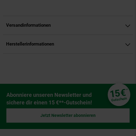
Versandinformationen
Herstellerinformationen
Fußzeile
€
15
**
Newsletter Anmeldung
Abonniere unseren Newsletter und
Gutschein
sichere dir einen 15 €**-Gutschein!
Jetzt Newsletter abonnieren