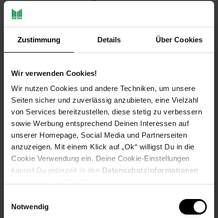
Ob du in Ruhe ein Buch lesen, einen Film gucken oder einfach
Zustimmung
Details
Über Cookies
ein bisschen "rumhängen" willst, in unserem Hängesitz kannst
du das alles und noch viel mehr. Mit den leichten
Schwingungen versetzt dich unser Hängesessel in einen
Wir verwenden Cookies!
angenehmen Zustand der Ruhe, lasse dich einfach treiben. Der
freischwingende Hängesessel ist äußerst strapazierfähig und
Wir nutzen Cookies und andere Techniken, um unsere
wetterbeständig. Elegant geformt und in einem grauen Ton
Seiten sicher und zuverlässig anzubieten, eine Vielzahl
gehalten, passt er in jedes Ambiente. Das Metallgestell ist
von Services bereitzustellen, diese stetig zu verbessern
standsicher und extra stabil ausgeführt, während die gefederte
sowie Werbung entsprechend Deinen Interessen auf
Aufhängung diesen Sessel noch komfortabler macht. Einmal
unserer Homepage, Social Media und Partnerseiten
Platz genommen, wirst du diesen Hängesessel nicht mehr
anzuzeigen. Mit einem Klick auf „Ok“ willigst Du in die
missen wollen.
Cookie Verwendung ein. Deine Cookie-Einstellungen
kannst Du jederzeit in den
Datenschutzinformationen
ändern bzw. widerrufen.
Einwilligungsauswahl
Produktdetails
Notwendig
Farbe Rahmen: Schwarz, RAL Nummer 9005