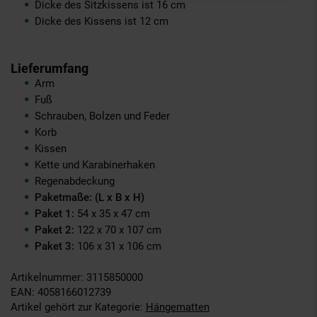
Dicke des Sitzkissens ist 16 cm
Dicke des Kissens ist 12 cm
Lieferumfang
Arm
Fuß
Schrauben, Bolzen und Feder
Korb
Kissen
Kette und Karabinerhaken
Regenabdeckung
Paketmaße: (L x B x H)
Paket 1:
54 x 35 x 47 cm
Paket 2:
122 x 70 x 107 cm
Paket 3:
106 x 31 x 106 cm
Artikelnummer: 3115850000
EAN: 4058166012739
Artikel gehört zur Kategorie:
Hängematten