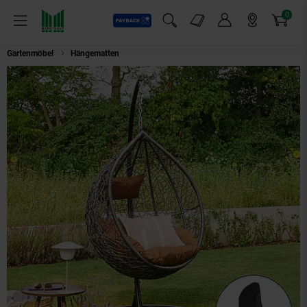
0
Payback
Markt-Angebote
Artikel
Menü
Suchfeld einblenden
Mein Konto
Markt finden
Warenkorb
Gartenmöbel
Hängematten
HOME DELUXE Polyrattan Hängesessel mit R