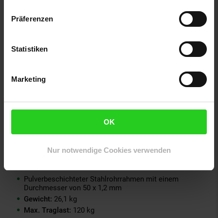
Farbe Korb: Grau
Farbe Kissen: Braun
Präferenzen
Farbe Regenabdeckung: schwarz
Wasserfestes Poly-Flachrattan
Statistiken
Material Kissenbezüge: Polyester, waschbar
Material Regenabdeckung: Oxford Polyester 600D
120g/m², 100% wasserdicht
Marketing
UV-beständig
Technische Daten
OK
Maße:
Gesamthöhe:
ca. 200 cm
Bodendurchmesser:
ca. 104 cm
Nur notwendige Cookies verwenden
Korbhöhe gesamt:
ca. 123 cm
Korbbreite:
ca. 100 cm
Pulverbeschichteter Stahlrohrrahmen mit einem
Durchmesser von 50 x 1,2 mm
Gewicht:
26,1 kg
Max. Traglast:
120 kg