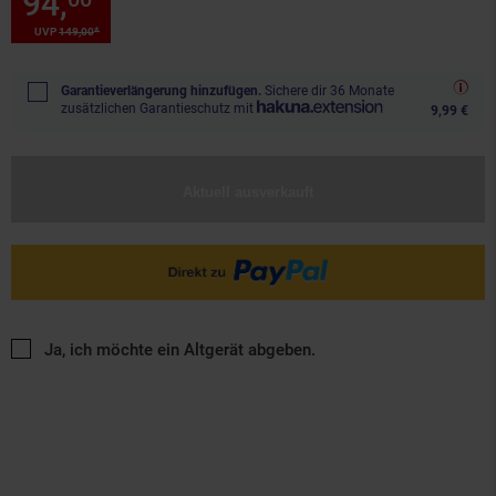
94,
Sie Sparen 36 Prozent, 94,
*
UVP
149,
00
UVP : 149,
00
€
Garantieverlängerung hinzufügen.
Sichere dir 36 Monate
zusätzlichen Garantieschutz mit
9,99 €
Aktuell ausverkauft
Ja, ich möchte ein Altgerät abgeben.