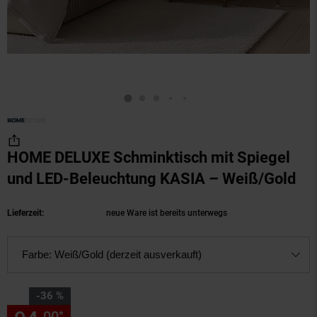
HOME DELUXE Schminktisch mit Spiegel
und LED-Beleuchtung KASIA – Weiß/Gold
(Pr
Lieferzeit:
neue Ware ist bereits unterwegs
Farbe:
Weiß/Gold (derzeit ausverkauft)
Sie Sparen 36 Prozent,
-36 %
00
*