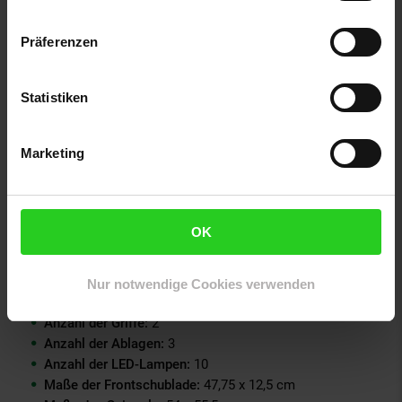
Produktdetails
Weiß/Gold
Präferenzen
MDF-Holz, weiß lackiert
Metall, gold lackiert
10x LED-Lampen am Spiegel
Statistiken
Wählen Sie zwischen kaltweißem, neutralweißem und
warmweißem Licht
Ablagen rechts vom Spiegel
Marketing
2 Schubladen mit Soft-Close
Technische Daten
OK
Abmessungen (H x B x T):
145 x 100 x 40 cm
Höhe des Tisches:
75,5 cm
Abmessungen des Hockers:
40,5 x 28,5 x 42 cm
Nur notwendige Cookies verwenden
Anzahl der Schubladen:
2
Anzahl der Griffe:
2
Anzahl der Ablagen:
3
Anzahl der LED-Lampen:
10
Maße der Frontschublade:
47,75 x 12,5 cm