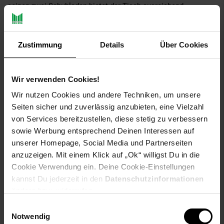
seinen zwei Schubladen bietet der Tisch ausreichend
Stauraum für Ihre Schminkutensilien, Accessoires und
persönlichen Gegenstände. Der Schminktisch verfügt über
einen geräumigen Spiegel, der mit dimmbaren LED-Lampen
Zustimmung
Details
Über Cookies
ausgestattet ist. Sie haben die Möglichkeit, das Licht je nach
Ihren Wünschen und Anforderungen auf Warmweiß, Kaltweiß
und Neutralweiß einzustellen. Zusätzlich wird der
Wir verwenden Cookies!
Schminktisch mit einem Hocker geliefert, der über ein weiches
Sitzkissen verfügt. Der Hocker bietet Ihnen Komfort und
Wir nutzen Cookies und andere Techniken, um unsere
unterstützt eine ergonomische Sitzposition während Ihrer
Seiten sicher und zuverlässig anzubieten, eine Vielzahl
Beauty-Routine.
von Services bereitzustellen, diese stetig zu verbessern
sowie Werbung entsprechend Deinen Interessen auf
unserer Homepage, Social Media und Partnerseiten
Der Schminktisch „KASIA“ vereint Funktionalität, Ästhetik und
anzuzeigen. Mit einem Klick auf „Ok“ willigst Du in die
Komfort. Mit seinem einladenden Design wird es sicherlich ein
Cookie Verwendung ein. Deine Cookie-Einstellungen
Blickfang in Ihrem Zimmer sein.
kannst Du jederzeit in den
Datenschutzinformationen
ändern bzw. widerrufen.
Einwilligungsauswahl
Notwendig