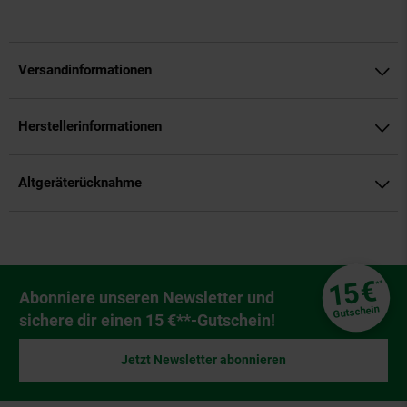
Versandinformationen
Herstellerinformationen
Altgeräterücknahme
Fußzeile
€
15
**
Newsletter Anmeldung
Abonniere unseren Newsletter und
Gutschein
sichere dir einen 15 €**-Gutschein!
Jetzt Newsletter abonnieren