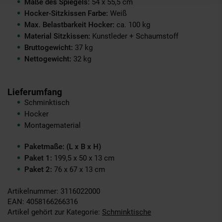
Maße des Spiegels:
54 x 55,5 cm
Hocker-Sitzkissen
Farbe:
Weiß
Max. Belastbarkeit Hocker:
ca. 100 kg
Material Sitzkissen:
Kunstleder + Schaumstoff
Bruttogewicht:
37 kg
Nettogewicht:
32 kg
Lieferumfang
Schminktisch
Hocker
Montagematerial
Paketmaße: (L x B x H)
Paket 1:
199,5 x 50 x 13 cm
Paket 2:
76 x 67 x 13 cm
Artikelnummer: 3116022000
EAN: 4058166266316
Artikel gehört zur Kategorie:
Schminktische