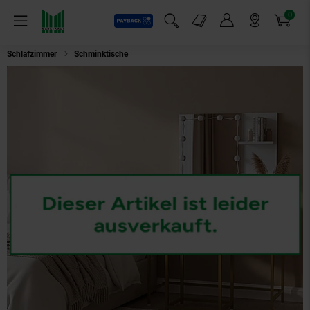
0
Payback
Markt-Angebote
Artikel
Menü
Suchfeld einblenden
Mein Konto
Markt finden
Warenkorb
Schlafzimmer
Schminktische
HOME DELUXE Schminktisch mit Spiegel un