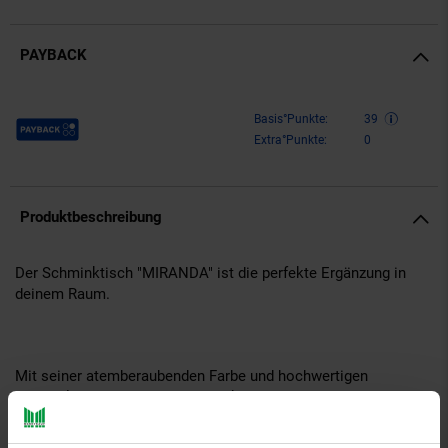
PAYBACK
Payback Punkte
Basis°Punkte:
39
Extra°Punkte:
0
Produktbeschreibung
Der Schminktisch "MIRANDA" ist die perfekte Ergänzung in
deinem Raum.
Mit seiner atemberaubenden Farbe und hochwertigen
Materialien bietet dieser Schminktisch ein charmantes und
stilvolles Ambiente. Der Tisch besteht aus lackiertem MDF-
Holz, das eine glatte und ansprechende Oberfläche bietet. Mit