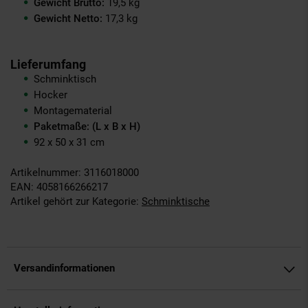
Gewicht Brutto:
19,5 kg
Gewicht Netto:
17,3 kg
Lieferumfang
Schminktisch
Hocker
Montagematerial
Paketmaße: (L x B x H)
92 x 50 x 31 cm
Artikelnummer: 3116018000
EAN: 4058166266217
Artikel gehört zur Kategorie:
Schminktische
Versandinformationen