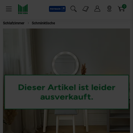
0
Payback
Markt-Angebote
Artikel
Menü
Suchfeld einblenden
Mein Konto
Markt finden
Warenkorb
Schlafzimmer
Schminktische
HOME DELUXE Schminktisch mit Spiegel u