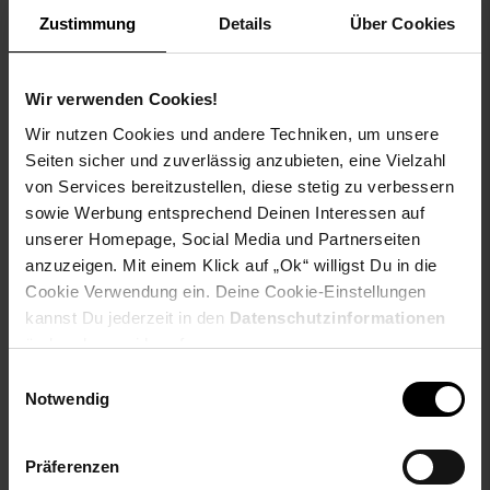
seinen zwei Schubladen, bietet der Tisch ausreichend
Zustimmung
Details
Über Cookies
Stauraum für deine Schminkutensilien, Accessoires und
persönlichen Gegenstände. Der Schminktisch verfügt über
einen großzügigen Spiegel, der mit dimmbaren LED-Lampen
Wir verwenden Cookies!
ausgestattet ist. Du hast die Möglichkeit, das Licht warmweiß,
kaltweiß und neutralweiß einzustellen, je nach deinen
Wir nutzen Cookies und andere Techniken, um unsere
Wünschen und Anforderungen. Zusätzlich wird der
Seiten sicher und zuverlässig anzubieten, eine Vielzahl
Schminktisch mit einem Hocker geliefert, der mit einem
von Services bereitzustellen, diese stetig zu verbessern
weichen Sitzkissen versehen ist. Der Hocker bietet dir
sowie Werbung entsprechend Deinen Interessen auf
Komfort und unterstützt eine ergonomische Sitzhaltung
unserer Homepage, Social Media und Partnerseiten
während deiner Schönheitsroutine.
anzuzeigen. Mit einem Klick auf „Ok“ willigst Du in die
Cookie Verwendung ein. Deine Cookie-Einstellungen
kannst Du jederzeit in den
Datenschutzinformationen
Der Schminktisch "MIRANDA" vereint Funktionalität, Ästhetik
ändern bzw. widerrufen.
und Komfort. Mit seinem einladenden Design wird er sicherlich
Einwilligungsauswahl
zum Blickfang in deinem Raum.
Notwendig
Präferenzen