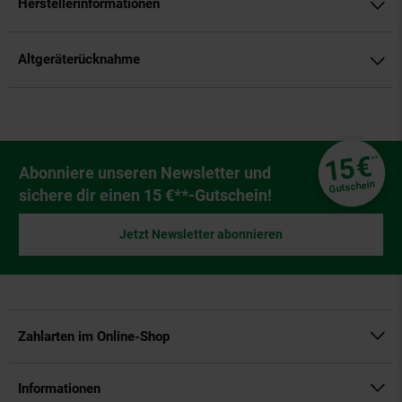
Herstellerinformationen
Altgeräterücknahme
Fußzeile
€
15
**
Newsletter Anmeldung
Abonniere unseren Newsletter und
Gutschein
sichere dir einen 15 €**-Gutschein!
Jetzt Newsletter abonnieren
Zahlarten im Online-Shop
Informationen