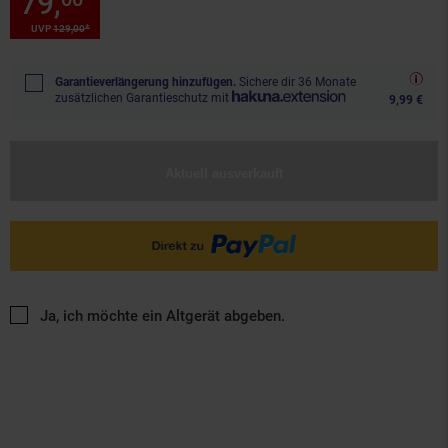
79,
Sie Sparen 38 Prozent, 79,
*
UVP
129,
00
UVP : 129,
00
€
Garantieverlängerung hinzufügen.
Sichere dir 36 Monate
zusätzlichen Garantieschutz mit
9,99 €
Aktuell ausverkauft
Ja, ich möchte ein Altgerät abgeben.