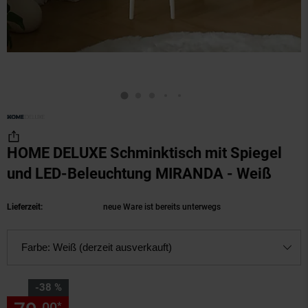
HOME DELUXE Schminktisch mit Spiegel
und LED-Beleuchtung MIRANDA - Weiß
(Prod
Lieferzeit:
neue Ware ist bereits unterwegs
Farbe:
Weiß (derzeit ausverkauft)
Sie Sparen 38 Prozent,
-38 %
00
*