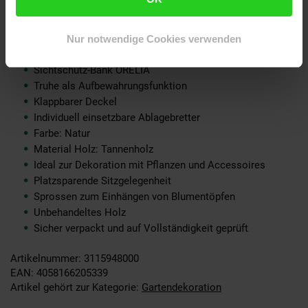
Gewicht:
ca. 13 kg
Nur notwendige Cookies verwenden
Lieferumfang
Sichtschutz-Bank ORELIA
Truhe als Aufbewahrungsfunktion
Klappbarer Deckel
Individuell einsetzbare Ablagebretter
Farbe: Natur
Material Holz: Tannenholz
Ideal zur Dekoration mit Pflanzen und Accessoires
Platzsparende Sitzgelegenheit
Sprossen zum Einhängen von Blumentöpfen
Unbehandeltes Holz
Sicher verpackt und auf Vollständigkeit geprüft
Artikelnummer: 3115948000
EAN: 4058166205339
Artikel gehört zur Kategorie:
Gartendekoration