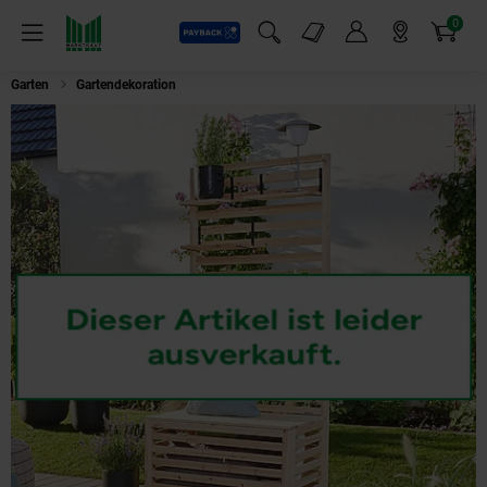
0
Payback
Markt-Angebote
Artikel
Menü
Suchfeld einblenden
Mein Konto
Markt finden
Warenkorb
Garten
Gartendekoration
HOME DELUXE Sichtschutz-Bank mit Stauraum