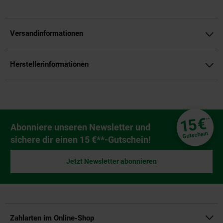
Versandinformationen
Herstellerinformationen
Fußzeile
€
15
**
Newsletter Anmeldung
Abonniere unseren Newsletter und
Gutschein
sichere dir einen 15 €**-Gutschein!
Jetzt Newsletter abonnieren
Zahlarten im Online-Shop