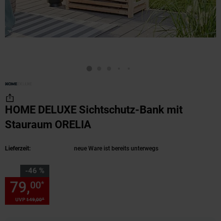
HOME DELUXE Sichtschutz-Bank mit
Stauraum ORELIA
(Produkt aktuell ausverkau
Lieferzeit:
neue Ware ist bereits unterwegs
Sie Sparen 46 Prozent,
-46 %
79,
Sie Sparen 46 Prozent, 79,
00
*
*
UVP
149,
00
UVP : 149,
00
€