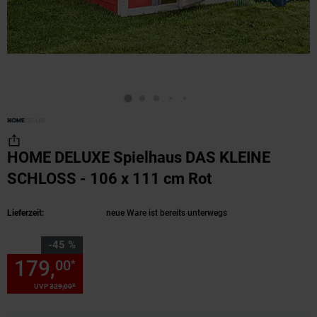
HOME DELUXE Spielhaus DAS KLEINE
SCHLOSS - 106 x 111 cm Rot
(Produkt aktuel
Lieferzeit:
neue Ware ist bereits unterwegs
Sie Sparen 45 Prozent,
-45 %
179,
Sie Sparen 45 Prozent, 1
00
*
*
UVP
329,
00
UVP : 329,
00
€