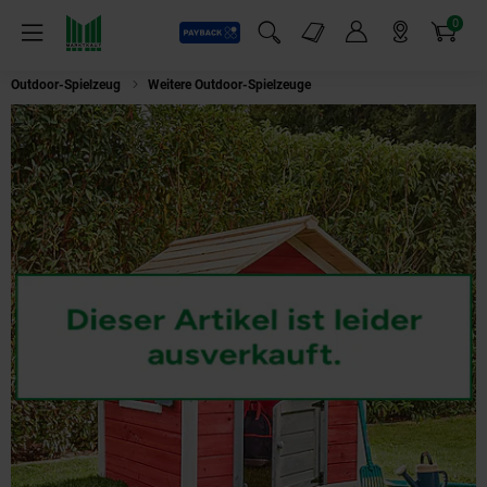
0
Payback
Markt-Angebote
Artikel
Menü
Suchfeld einblenden
Mein Konto
Markt finden
Warenkorb
Outdoor-Spielzeug
Weitere Outdoor-Spielzeuge
HOME DELUXE Spielhaus