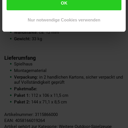
OK
Breite:
ca. 118,2 cm
Breite ohne Traufe:
ca. 106,2 cm
Tiefe ohne Traufe:
ca. 111 cm
Nur notwendige Cookies verwenden
Länge:
ca. 138 cm
Wandstärke:
ca. 12 mm
Gewicht:
33 kg
Lieferumfang
Spielhaus
Montagematerial
Verpackung:
in 2 handlichen Kartons, sicher verpackt und
auf Vollständigkeit geprüft
Paketmaße:
Paket 1:
112 x 106 x 11,5 cm
Paket 2:
144 x 71,1 x 8,5 cm
Artikelnummer: 3115866000
EAN: 4058166019264
Artikel gehört zur Kategorie:
Weitere Outdoor-Spielzeuge