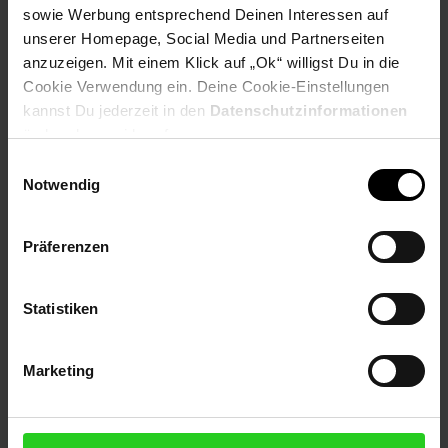
deines Kindes!
sowie Werbung entsprechend Deinen Interessen auf
unserer Homepage, Social Media und Partnerseiten
anzuzeigen. Mit einem Klick auf „Ok“ willigst Du in die
Cookie Verwendung ein. Deine Cookie-Einstellungen
kannst Du jederzeit in den
Datenschutzinformationen
Produktdetails
Die leuchtend rote Farbe lädt zum Spielen ein
ändern bzw. widerrufen.
Pflegeleichte Oberfläche
Einwilligungsauswahl
Umweltfreundlich
Notwendig
Stabile Konstruktion
Schnelle und einfache Montage
Präferenzen
Kindgerecht
Ausreichend Platzt zum Spielen- auch mit mehreren
Kindern
Statistiken
Technische Daten
Marketing
Innenmaße (B x T x H):
ca. 101 x 106 x 128 cm
Material:
Tannenholz
Farbe:
Rot
Gesamthöhe:
ca. 132,5 cm