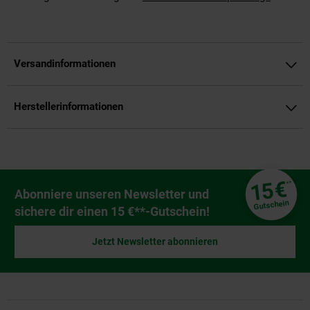
Versandinformationen
Herstellerinformationen
Fußzeile
€
15
**
Newsletter Anmeldung
Abonniere unseren Newsletter und
Gutschein
sichere dir einen 15 €**-Gutschein!
Jetzt Newsletter abonnieren