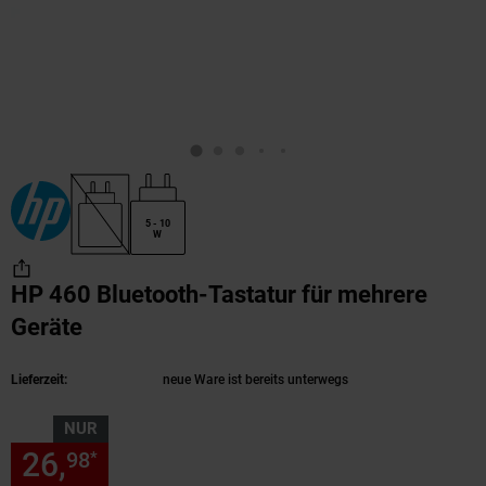
5 - 10
W
HP 460 Bluetooth-Tastatur für mehrere
Geräte
(Produkt aktuell ausverkauft)
Lieferzeit:
neue Ware ist bereits unterwegs
NUR
26,
nur 26,
€ Sternchen Fußn
98
98
*