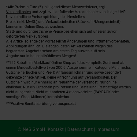
*Alle Preise in Euro (€) inkl. gesetzlicher Mehrwertsteuer, zzgl.
Fußnoten
Versandkosten
und zzgl. evtl. anfallender Versandkostenzuschläge. UVP:
Unverbindliche Preisempfehlung des Herstellers.
Preise (inkl. MwSt.) und Verkaufseinheiten (Stückzahl/Mengeneinheit)
können im Online-Shop abweichen.
Statt- und durchgestrichene Preise beziehen sich auf unseren zuvor
geforderten Verkaufspreis.
Alle Artikel solange der Vorrat reicht! Änderungen und Irrtümer vorbehalten.
Abbildungen ähnlich. Die abgebildeten Artikel können wegen des
begrenzten Angebots schon am ersten Tag ausverkauft sein.
Abgabe nur in haushaltsüblichen Mengen!
**15€ Rabatt im Marktkauf Online-Shop auf das komplette Sortiment ab
einem Mindestbestellwert von 200 €. Ausgenommen: Kategorie Multimedia,
Gutscheine, Bücher und Pre- & Anfangsmilchnahrung sowie gesondert
gekennzeichnete Artikel. Keine Anrechnung auf Versandkosten. Der
Gutschein wird nur einmalig an Neuanmelder versendet. Nur online
einlösbar. Nur ein Gutschein pro Person und Bestellung. Restbeträge werden
nicht ausgezahlt. Nicht mit anderen Aktionsvorteilen (PAYBACK oder
sonstige Shop-Aktionen) kombinierbar.
***Positive Bonitätsprüfung vorausgesetzt
© NeS GmbH |
Kontakt
|
Datenschutz
|
Impressum