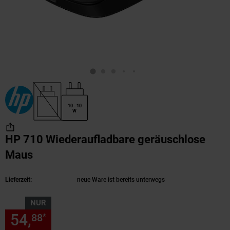
10 - 10
W
HP 710 Wiederaufladbare geräuschlose
Maus
(Produkt aktuell ausverkauft)
Lieferzeit:
neue Ware ist bereits unterwegs
NUR
54,
nur 54,
€ Sternchen Fußn
88
88
*