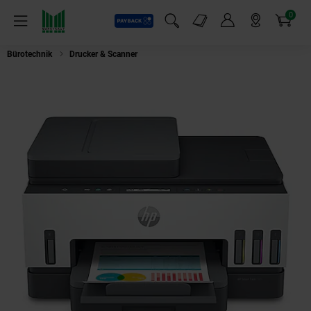
0
Payback
Markt-Angebote
Artikel
Menü
Suchfeld einblenden
Mein Konto
Markt finden
Warenkorb
Bürotechnik
Drucker & Scanner
HP Smart Tank 7305 All-in-One Multifunk