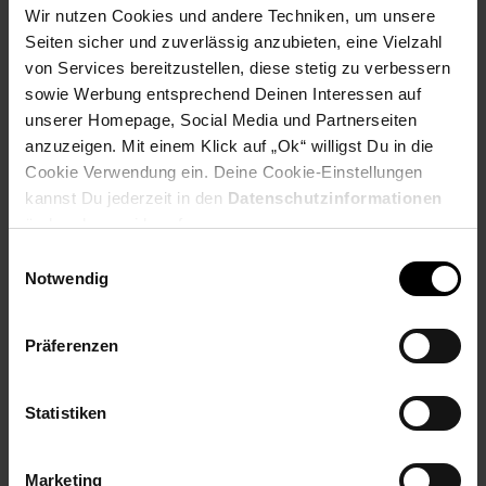
Wir nutzen Cookies und andere Techniken, um unsere
Seiten sicher und zuverlässig anzubieten, eine Vielzahl
von Services bereitzustellen, diese stetig zu verbessern
sowie Werbung entsprechend Deinen Interessen auf
unserer Homepage, Social Media und Partnerseiten
PAYBACK
anzuzeigen. Mit einem Klick auf „Ok“ willigst Du in die
Cookie Verwendung ein. Deine Cookie-Einstellungen
kannst Du jederzeit in den
Datenschutzinformationen
Payback Punkte
Basis°Punkte:
138
ändern bzw. widerrufen.
Extra°Punkte:
0
Einwilligungsauswahl
Notwendig
Produktbeschreibung
Präferenzen
Erstklassige Tintentank-Druckqualität für saubere Dokumente
und leuchtende Fotos. Einfaches Handling der Tintentank mit
großem Volumen ist tropffrei nachfüllbar. Hergestellt aus
Statistiken
mehr als 25% recyceltem Plastik.
Artikelnummer: 3093399000
Marketing