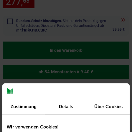
277,
nur 277,
€ Sternchen Fu
63
63
*
Rundum-Schutz hinzufügen.
Sichere dein Produkt gegen
Unfallschäden, Diebstahl, Raub und Garantiemängel ab
39,99 €
mit
In den Warenkorb
ab 34 Monatsraten
à 9.40 €
Zustimmung
Details
Über Cookies
Ja, ich möchte ein Altgerät abgeben.
Wir verwenden Cookies!