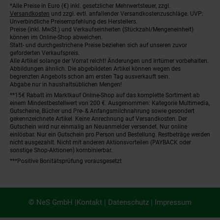
*Alle Preise in Euro (€) inkl. gesetzlicher Mehrwertsteuer, zzgl.
Fußnoten
Versandkosten
und zzgl. evtl. anfallender Versandkostenzuschläge. UVP:
Unverbindliche Preisempfehlung des Herstellers.
Preise (inkl. MwSt.) und Verkaufseinheiten (Stückzahl/Mengeneinheit)
können im Online-Shop abweichen.
Statt- und durchgestrichene Preise beziehen sich auf unseren zuvor
geforderten Verkaufspreis.
Alle Artikel solange der Vorrat reicht! Änderungen und Irrtümer vorbehalten.
Abbildungen ähnlich. Die abgebildeten Artikel können wegen des
begrenzten Angebots schon am ersten Tag ausverkauft sein.
Abgabe nur in haushaltsüblichen Mengen!
**15€ Rabatt im Marktkauf Online-Shop auf das komplette Sortiment ab
einem Mindestbestellwert von 200 €. Ausgenommen: Kategorie Multimedia,
Gutscheine, Bücher und Pre- & Anfangsmilchnahrung sowie gesondert
gekennzeichnete Artikel. Keine Anrechnung auf Versandkosten. Der
Gutschein wird nur einmalig an Neuanmelder versendet. Nur online
einlösbar. Nur ein Gutschein pro Person und Bestellung. Restbeträge werden
nicht ausgezahlt. Nicht mit anderen Aktionsvorteilen (PAYBACK oder
sonstige Shop-Aktionen) kombinierbar.
***Positive Bonitätsprüfung vorausgesetzt
© NeS GmbH |
Kontakt
|
Datenschutz
|
Impressum