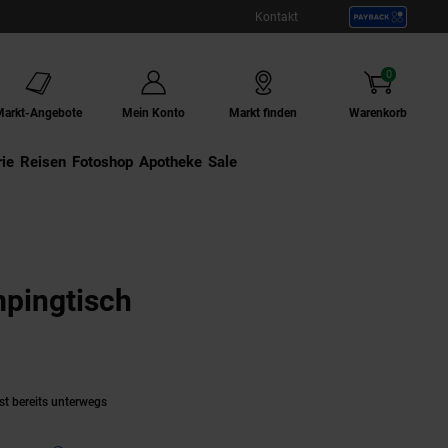
Kontakt
0
Artikel
Markt-Angebote
Mein Konto
Markt finden
Warenkorb
ie
Externer Link:
Reisen
Externer Link:
Fotoshop
Externer Link:
Apotheke
Sale
mpingtisch
(Produkt aktuell ausverkauft)
st bereits unterwegs