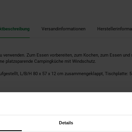
ktbeschreibung
Versandinformationen
Herstellerinforma
g zu verwenden. Zum Essen vorbereiten, zum Kochen, zum Essen un
eine platzsparende Campingküche mit Windschutz.
fgestellt, L/B/H 80 x 57 x 12 cm zusammengeklappt, Tischplatte: 
ichtverhältnisse bei der Produktfotografie und unterschiedlichen B
möglich.
 Angaben sind ca.-Maße
sch
Details
egt zur Selbstmontage