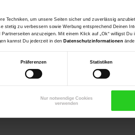
ung besteht aus 1 Paket
e Techniken, um unsere Seiten sicher und zuverlässig anzubiet
t
ese stetig zu verbessern sowie Werbung entsprechend Deinen In
 Camping oder Garten
thaer Straße 30 04720 Döbeln
artnerseiten anzuzeigen. Mit einem Klick auf „Ok“ willigst Du
ny@hti-line.de
gen kannst Du jederzeit in den
Datenschutzinformationen
änder
Germany GmbH
0) 3431 6064831
Präferenzen
Statistiken
ng oder Garten
cm aufgestellt, L/B/H 80 x 57 x 12 cm zusammengeklappt, Tischpla
Nur notwendige Cookies
verwenden