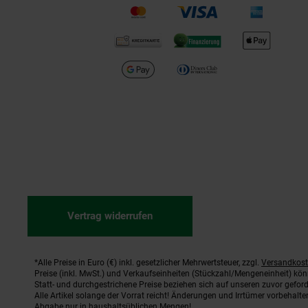
Vertrag widerrufen
*Alle Preise in Euro (€) inkl. gesetzlicher Mehrwertsteuer, zzgl.
Versandkos
Fußnoten
Preise (inkl. MwSt.) und Verkaufseinheiten (Stückzahl/Mengeneinheit) kö
Statt- und durchgestrichene Preise beziehen sich auf unseren zuvor geford
Alle Artikel solange der Vorrat reicht! Änderungen und Irrtümer vorbehal
Abgabe nur in haushaltsüblichen Mengen!