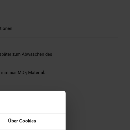
tionen
d später zum Abwaschen des
5 mm aus MDF, Material:
ildschirmeinstellungen sind
Über Cookies