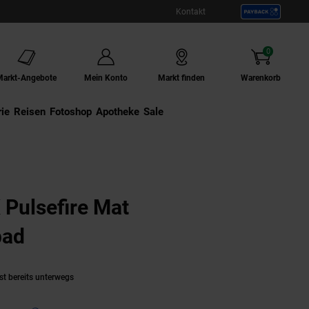
Kontakt
0
Artikel
Markt-Angebote
Mein Konto
Markt finden
Warenkorb
ie
Externer Link:
Reisen
Externer Link:
Fotoshop
Externer Link:
Apotheke
Sale
Pulsefire Mat
pad
(Produkt aktuell ausverkauft)
st bereits unterwegs