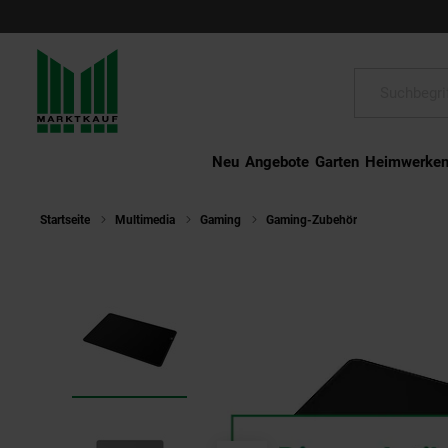
Schließen
Suche:
Neu
Angebote
Garten
Heimwerke
Startseite
Multimedia
Gaming
Gaming-Zubehör
HyperX Hyp