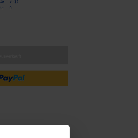
te:
9
te:
0
€ Sternchen Fußnote, Details am
ausverkauft