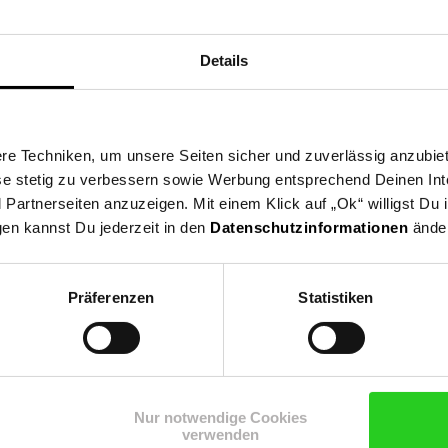
ktbeschreibung
Versandinformationen
Herstellerinforma
Details
g-Mauspad ist mit seiner hochoptimierten Oberfläche und den Anti
king ausgelegt. Dank der rutschfesten Gummiunterseite und der be
ache Oberfläche sorgt für ein gleichmäßiges Gleiten der Maus und l
lsefire Mat ist in einer Vielzahl von Größen erhältlich, um verschi
e Techniken, um unsere Seiten sicher und zuverlässig anzubiet
werden.
ese stetig zu verbessern sowie Werbung entsprechend Deinen In
artnerseiten anzuzeigen. Mit einem Klick auf „Ok“ willigst Du
gen kannst Du jederzeit in den
Datenschutzinformationen
änder
ing-Zubehör
Präferenzen
Statistiken
n Newsletter und
Nur notwendige Cookies
Jetzt Newsletter abonnieren
verwenden
ng
 15 €**-Gutschein!