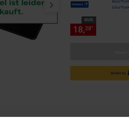
Payback Punkte
Basis°Punk
Extra°Punk
NUR
18,
nur 18,
28
28
*
Aktuell 