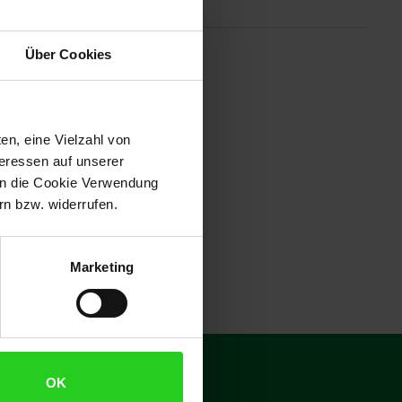
tionen
Über Cookies
-Fragment-Nähten auf
quemen Polsterung spielst du
ässt sich für einen einfachen
edenen Spielstilen und
en, eine Vielzahl von
teressen auf unserer
 in die Cookie Verwendung
n bzw. widerrufen.
Marketing
€
15
**
OK