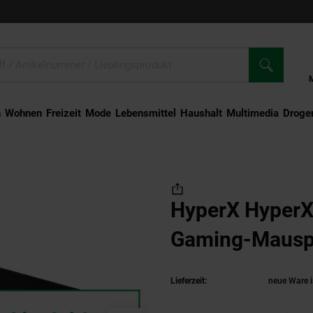
n
Wohnen
Freizeit
Mode
Lebensmittel
Haushalt
Multimedia
Droger
erX Pulsefire Mat Gaming-Mauspad
HyperX HyperX 
Gaming-Maus
Lieferzeit:
neue Ware i