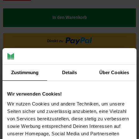
In den Warenkorb
Zustimmung
Details
Über Cookies
Wir verwenden Cookies!
PAYBACK
Wir nutzen Cookies und andere Techniken, um unsere
Seiten sicher und zuverlässig anzubieten, eine Vielzahl
von Services bereitzustellen, diese stetig zu verbessern
Payback Punkte
Basis°Punkte:
16
sowie Werbung entsprechend Deinen Interessen auf
Extra°Punkte:
0
unserer Homepage, Social Media und Partnerseiten