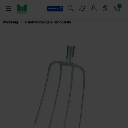
0
Payback
Markt-Angebote
Artikel
Menü
Suchfeld einblenden
Mein Konto
Markt finden
Warenkorb
Werkzeug
Handwerkzeuge & Handgeräte
Ideal Dunggabel 4 Zinken, ohne S