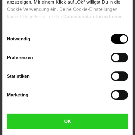
anzuzeigen. Mit einem Klick auf „Ok“ willigst Du in die
Cookie Verwendung ein. Deine Cookie-Einstellungen
Produktbeschreibung
kannst Du jederzeit in den
Datenschutzinformationen
ändern bzw. widerrufen.
IDEAL
Einwilligungsauswahl
Dunggabel
Notwendig
silber
Dülle Nordstellung
Präferenzen
ohne Stiel
Artikelnummer: 3107645000
Statistiken
EAN: 4005827673587
Artikel gehört zur Kategorie:
Handwerkzeuge & Handgeräte
Marketing
Versandinformationen
OK