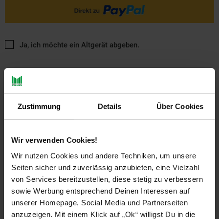
Ja, ich möchte ein Altgerät abgeben.
Zustimmung
Details
Über Cookies
PAYBACK
Wir verwenden Cookies!
Wir nutzen Cookies und andere Techniken, um unsere
Seiten sicher und zuverlässig anzubieten, eine Vielzahl
Payback Punkte
Basis°Punkte:
42
Extra°Punkte:
0
von Services bereitzustellen, diese stetig zu verbessern
sowie Werbung entsprechend Deinen Interessen auf
unserer Homepage, Social Media und Partnerseiten
anzuzeigen. Mit einem Klick auf „Ok“ willigst Du in die
Produktbeschreibung