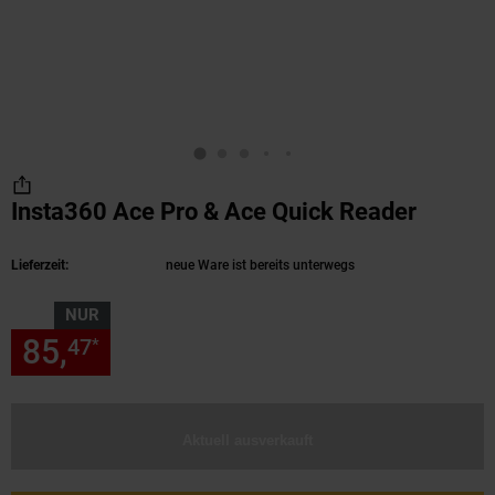
Insta360 Ace Pro & Ace Quick Reader
(Produk
Lieferzeit:
neue Ware ist bereits unterwegs
NUR
85,
nur 85,
€ Sternchen Fußn
47
47
*
Aktuell ausverkauft