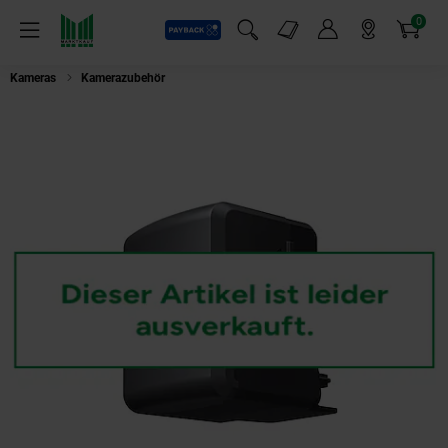
0
Payback
Markt-Angebote
Artikel
Menü
Suchfeld einblenden
Mein Konto
Markt finden
Warenkorb
Kameras
Kamerazubehör
Insta360 Ace Pro & Ace Quick Reader