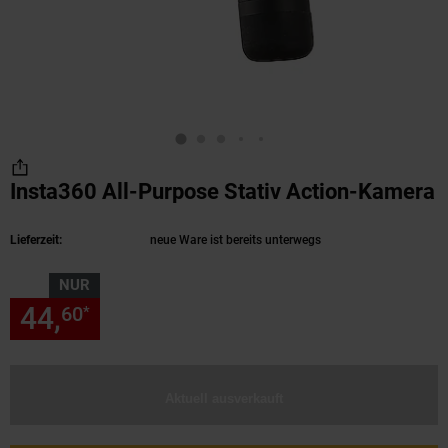
Insta360 All-Purpose Stativ Action-Kamera
(Produkt aktuell ausverkauft)
Lieferzeit:
neue Ware ist bereits unterwegs
NUR
44,
nur 44,
€ Sternchen Fußn
60
60
*
Aktuell ausverkauft