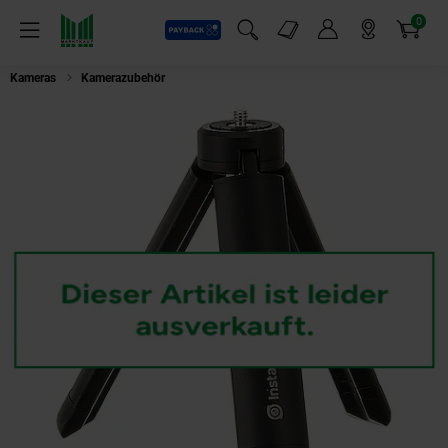
0
Payback
Markt-Angebote
Artikel
Menü
Suchfeld einblenden
Mein Konto
Markt finden
Warenkorb
Kameras
Kamerazubehör
Insta360 All-Purpose Stativ Action-Kamera