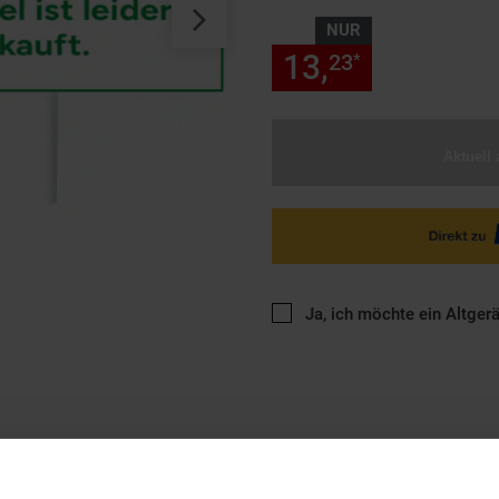
NUR
13,
nur 13,
23
23
*
Aktuell 
Ja, ich möchte ein Altger