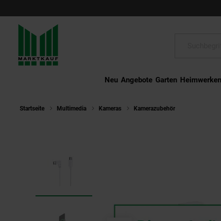
Schließen
Suche:
Neu
Angebote
Garten
Heimwerke
Startseite
Multimedia
Kameras
Kamerazubehör
INSTA360 Fl