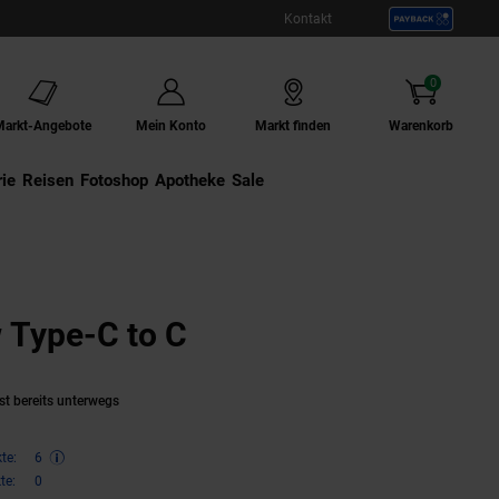
Kontakt
0
Artikel
Markt-Angebote
Mein Konto
Markt finden
Warenkorb
ie
Externer Link:
Reisen
Externer Link:
Fotoshop
Externer Link:
Apotheke
Sale
 Type-C to C
(Produkt aktuell aus
st bereits unterwegs
te:
6
te:
0