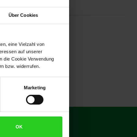
Altgeräterücknahme
Über Cookies
a360 Action-Kamera mit anderen
wegs und lange Aufnahmesessions.
en, eine Vielzahl von
teressen auf unserer
 in die Cookie Verwendung
n bzw. widerrufen.
Marketing
€
15
**
OK
Gutschein