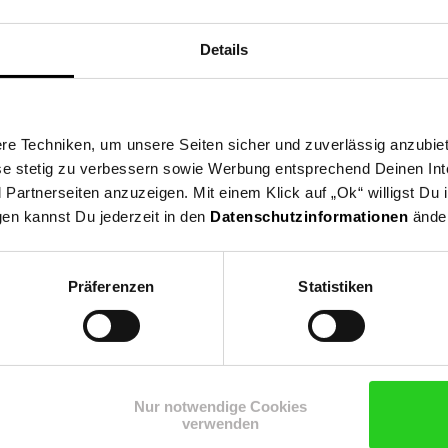
ng
Versandinformationen
Herstellerinformationen
Details
ermöglicht eine reibungslose und schnelle Verbindung deiner Inst
rlässige Datenübertragung und schnelles Aufladen, ideal für unter
e Techniken, um unsere Seiten sicher und zuverlässig anzubiet
mera!
ese stetig zu verbessern sowie Werbung entsprechend Deinen In
artnerseiten anzuzeigen. Mit einem Klick auf „Ok“ willigst Du
gen kannst Du jederzeit in den
Datenschutzinformationen
änder
erazubehör
Präferenzen
Statistiken
n Newsletter und
Nur notwendige Cookies
Jetzt Newsletter abonnieren
ng
 15 €**-Gutschein!
verwenden