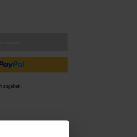
€ Sternchen Fußnote, Details am
ausverkauft
ät abgeben.