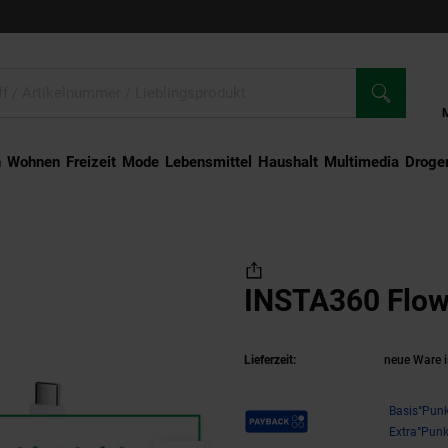
n
Wohnen
Freizeit
Mode
Lebensmittel
Haushalt
Multimedia
Droger
ow Type-C to C
INSTA360 Flow
Lieferzeit:
neue Ware i
Payback Punkte
Basis°Punk
Extra°Punk