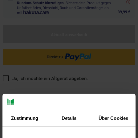
Rundum-Schutz hinzufügen.
Sichere dein Produkt gegen
Unfallschäden, Diebstahl, Raub und Garantiemängel ab
39,99 €
mit
Aktuell ausverkauft
Ja, ich möchte ein Altgerät abgeben.
Zustimmung
Details
Über Cookies
PAYBACK