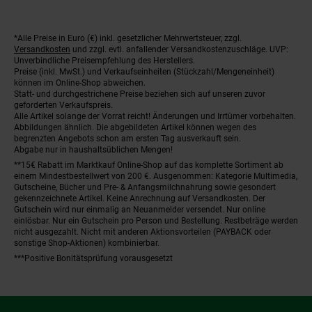
*Alle Preise in Euro (€) inkl. gesetzlicher Mehrwertsteuer, zzgl.
Fußnoten
Versandkosten
und zzgl. evtl. anfallender Versandkostenzuschläge. UVP:
Unverbindliche Preisempfehlung des Herstellers.
Preise (inkl. MwSt.) und Verkaufseinheiten (Stückzahl/Mengeneinheit)
können im Online-Shop abweichen.
Statt- und durchgestrichene Preise beziehen sich auf unseren zuvor
geforderten Verkaufspreis.
Alle Artikel solange der Vorrat reicht! Änderungen und Irrtümer vorbehalten.
Abbildungen ähnlich. Die abgebildeten Artikel können wegen des
begrenzten Angebots schon am ersten Tag ausverkauft sein.
Abgabe nur in haushaltsüblichen Mengen!
**15€ Rabatt im Marktkauf Online-Shop auf das komplette Sortiment ab
einem Mindestbestellwert von 200 €. Ausgenommen: Kategorie Multimedia,
Gutscheine, Bücher und Pre- & Anfangsmilchnahrung sowie gesondert
gekennzeichnete Artikel. Keine Anrechnung auf Versandkosten. Der
Gutschein wird nur einmalig an Neuanmelder versendet. Nur online
einlösbar. Nur ein Gutschein pro Person und Bestellung. Restbeträge werden
nicht ausgezahlt. Nicht mit anderen Aktionsvorteilen (PAYBACK oder
sonstige Shop-Aktionen) kombinierbar.
***Positive Bonitätsprüfung vorausgesetzt