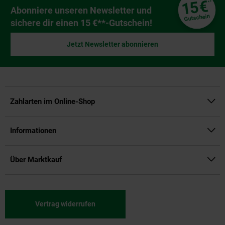
€
15
**
Newsletter Anmeldung
Abonniere unseren Newsletter und
Gutschein
sichere dir einen 15 €**-Gutschein!
Jetzt Newsletter abonnieren
Zahlarten im Online-Shop
Informationen
Über Marktkauf
Vertrag widerrufen