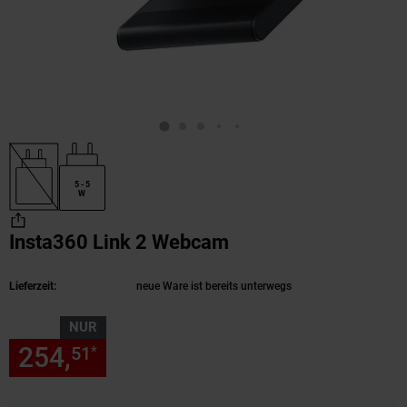
5 - 5
W
Insta360 Link 2 Webcam
(Produkt aktuell au
Lieferzeit:
neue Ware ist bereits unterwegs
NUR
254,
nur 254,
€ Sternchen Fu
51
51
*