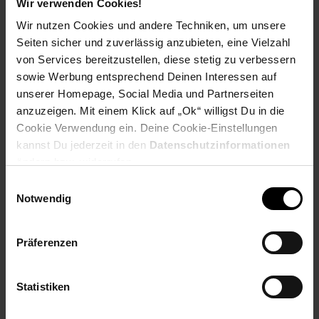
Wir verwenden Cookies!
Wir nutzen Cookies und andere Techniken, um unsere
Payback Punkte
Seiten sicher und zuverlässig anzubieten, eine Vielzahl
Basis°Punkte:
127
Extra°Punkte:
0
von Services bereitzustellen, diese stetig zu verbessern
sowie Werbung entsprechend Deinen Interessen auf
unserer Homepage, Social Media und Partnerseiten
Produktbeschreibung
anzuzeigen. Mit einem Klick auf „Ok“ willigst Du in die
Cookie Verwendung ein. Deine Cookie-Einstellungen
kannst Du jederzeit in den
Datenschutzinformationen
Die Insta360 Link 2 bietet kristallklare 4K-Auflösung für
ändern bzw. widerrufen.
Videokonferenzen und Live-Streaming. Dank des 1/2"-Sensors
liefert sie scharfe Details, auch bei schlechten
Einwilligungsauswahl
Lichtverhältnissen. Ob im Homeoffice oder für professionelle
Notwendig
Aufnahmen – die Kamera überzeugt durch hochwertige
Bildqualität.Die KI-gesteuerte Tracking-Funktion sorgt dafür,
dass Sie immer perfekt im Bild bleiben, auch wenn Sie sich
Präferenzen
bewegen. Ideal für Präsentationen oder Online-Kurse, da das
intelligente Framing automatisch nachjustiert wird, um eine
optimale Darstellung zu gewährleisten.Ein weiterer Vorteil ist
Statistiken
die Whiteboard-Erkennung, die speziell für Unterricht und
Meetings entwickelt wurde. Die Kamera erkennt und optimiert