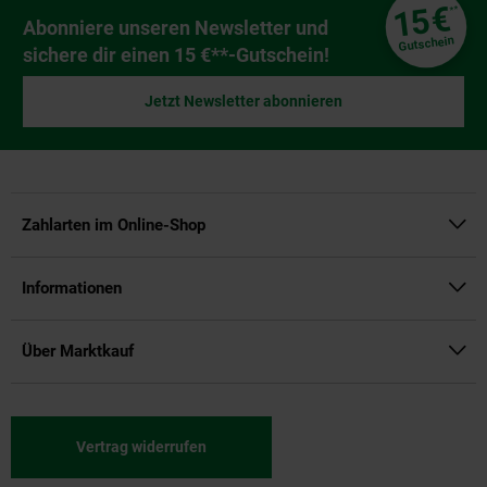
Fußzeile
€
15
**
Newsletter Anmeldung
Abonniere unseren Newsletter und
Gutschein
sichere dir einen 15 €**-Gutschein!
Jetzt Newsletter abonnieren
Zahlarten im Online-Shop
Informationen
Über Marktkauf
Vertrag widerrufen