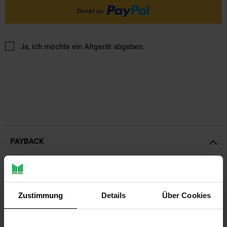
Ja, ich möchte ein Altgerät abgeben.
PAYBACK
Payback Punkte
Basis°Punkte:
29
Extra°Punkte:
0
Zustimmung
Details
Über Cookies
Produktbeschreibung