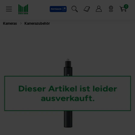
0
Payback
Markt-Angebote
Artikel
Menü
Suchfeld einblenden
Mein Konto
Markt finden
Warenkorb
Kameras
Kamerazubehör
Insta360 Unsichtbarer Action-Selfie-Stick