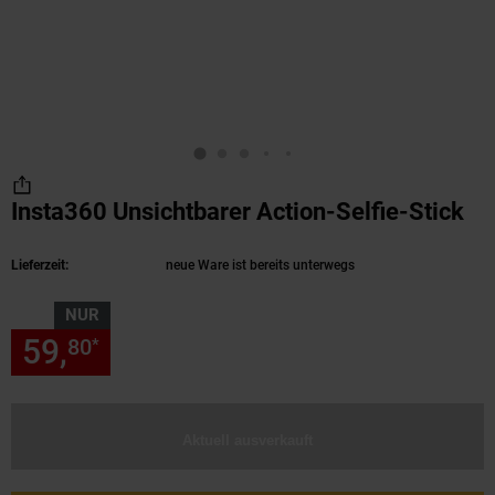
Insta360 Unsichtbarer Action-Selfie-Stick
(P
Lieferzeit:
neue Ware ist bereits unterwegs
NUR
59,
nur 59,
€ Sternchen Fußn
80
80
*
Aktuell ausverkauft