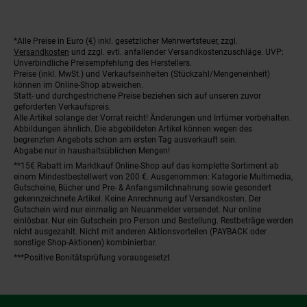
*Alle Preise in Euro (€) inkl. gesetzlicher Mehrwertsteuer, zzgl.
Fußnoten
Versandkosten
und zzgl. evtl. anfallender Versandkostenzuschläge. UVP:
Unverbindliche Preisempfehlung des Herstellers.
Preise (inkl. MwSt.) und Verkaufseinheiten (Stückzahl/Mengeneinheit)
können im Online-Shop abweichen.
Statt- und durchgestrichene Preise beziehen sich auf unseren zuvor
geforderten Verkaufspreis.
Alle Artikel solange der Vorrat reicht! Änderungen und Irrtümer vorbehalten.
Abbildungen ähnlich. Die abgebildeten Artikel können wegen des
begrenzten Angebots schon am ersten Tag ausverkauft sein.
Abgabe nur in haushaltsüblichen Mengen!
**15€ Rabatt im Marktkauf Online-Shop auf das komplette Sortiment ab
einem Mindestbestellwert von 200 €. Ausgenommen: Kategorie Multimedia,
Gutscheine, Bücher und Pre- & Anfangsmilchnahrung sowie gesondert
gekennzeichnete Artikel. Keine Anrechnung auf Versandkosten. Der
Gutschein wird nur einmalig an Neuanmelder versendet. Nur online
einlösbar. Nur ein Gutschein pro Person und Bestellung. Restbeträge werden
nicht ausgezahlt. Nicht mit anderen Aktionsvorteilen (PAYBACK oder
sonstige Shop-Aktionen) kombinierbar.
***Positive Bonitätsprüfung vorausgesetzt