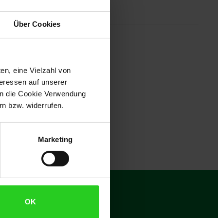
Altgeräterücknahme
Über Cookies
r X3 Kamera. Mit der
t machen. Der kompakte und
en, eine Vielzahl von
ergie für deine Aufnahmen hast.
teressen auf unserer
 in die Cookie Verwendung
n bzw. widerrufen.
Marketing
€
15
**
OK
Gutschein