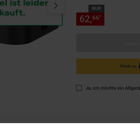
NUR
62,
nur 62,
66
66
*
Aktuell 
Ja, ich möchte ein Altger