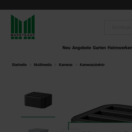
Schließen
Suche:
Neu
Angebote
Garten
Heimwerke
Startseite
Multimedia
Kameras
Kamerazubehör
Insta360 X3