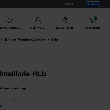
Kontakt
0
Artikel
Markt-Angebote
Mein Konto
Markt finden
Warenkorb
ie
Externer Link:
Reisen
Externer Link:
Fotoshop
Externer Link:
Apotheke
Sale
hnelllade-Hub
(Produkt aktuell au
st bereits unterwegs
te:
31
te:
0