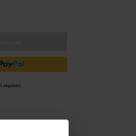
€ Sternchen Fußnote, Details am
ausverkauft
ät abgeben.