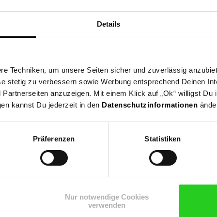
ng
Versandinformationen
Herstellerinformationen
Details
 ermöglicht das gleichzeitige Aufladen von bis zu drei Akkus deine
ertvolle Zeit und kannst deine Kamera schnell wieder einsatzberei
e Techniken, um unsere Seiten sicher und zuverlässig anzubiet
t perfekt für unterwegs und sorgt dafür, dass du immer genügend En
ese stetig zu verbessern sowie Werbung entsprechend Deinen In
artnerseiten anzuzeigen. Mit einem Klick auf „Ok“ willigst Du
gen kannst Du jederzeit in den
Datenschutzinformationen
änder
erazubehör
Präferenzen
Statistiken
n Newsletter und
Nur notwendige Cookies
Jetzt Newsletter abonnieren
ng
 15 €**-Gutschein!
verwenden