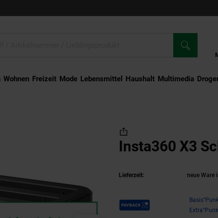
n
Wohnen
Freizeit
Mode
Lebensmittel
Haushalt
Multimedia
Droger
 Schnelllade-Hub
Insta360 X3 Sc
Lieferzeit:
neue Ware i
Payback Punkte
Basis°Punk
Extra°Punk