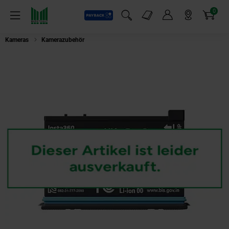
0
Payback
Markt-Angebote
Artikel
Menü
Suchfeld einblenden
Mein Konto
Markt finden
Warenkorb
Kameras
Kamerazubehör
Insta360 X4 Li-Ionen Akku