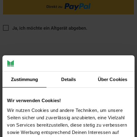
Ja, ich möchte ein Altgerät abgeben.
Zustimmung
Details
Über Cookies
PAYBACK
Wir verwenden Cookies!
Payback Punkte
Basis°Punkte:
27
Wir nutzen Cookies und andere Techniken, um unsere
Extra°Punkte:
0
Seiten sicher und zuverlässig anzubieten, eine Vielzahl
von Services bereitzustellen, diese stetig zu verbessern
sowie Werbung entsprechend Deinen Interessen auf
Produktbeschreibung