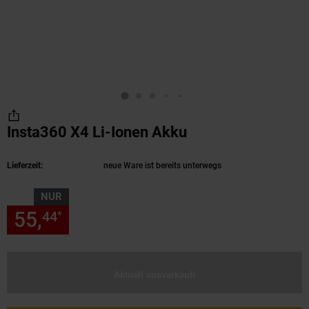
Insta360 X4 Li-Ionen Akku
(Produkt aktuell 
Lieferzeit:
neue Ware ist bereits unterwegs
NUR
55,
nur 55,
€ Sternchen Fußn
44
44
*
Aktuell ausverkauft